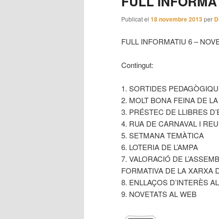
FULL INFORMAT
principal
secundari
Publicat el
18 novembre 2013
per
D
FULL INFORMATIU 6 – NOV
Contingut:
1. SORTIDES PEDAGÒGIQ
2. MOLT BONA FEINA DE L
3. PRÉSTEC DE LLIBRES D
4. RUA DE CARNAVAL I REU
5. SETMANA TEMÀTICA
6. LOTERIA DE L’AMPA
7. VALORACIÓ DE L’ASSEMB
FORMATIVA DE LA XARXA 
8. ENLLAÇOS D’INTERÈS A
9. NOVETATS AL WEB