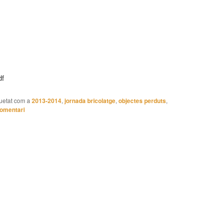
df
uetat com a
2013-2014
,
jornada bricolatge
,
objectes perduts
,
comentari