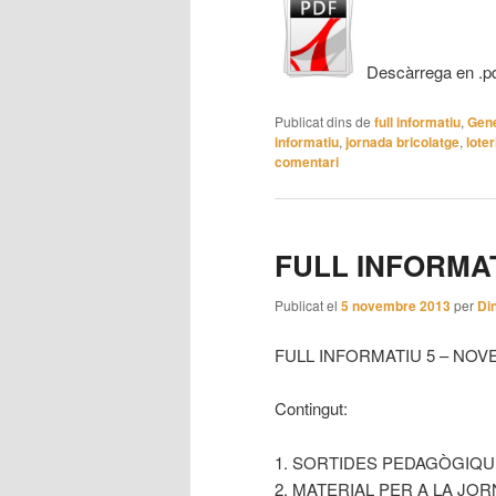
Descàrrega en .p
Publicat dins de
full informatiu
,
Gene
informatiu
,
jornada bricolatge
,
lote
comentari
FULL INFORMAT
Publicat el
5 novembre 2013
per
Di
FULL INFORMATIU 5 – NOV
Contingut:
1. SORTIDES PEDAGÒGIQ
2. MATERIAL PER A LA JO