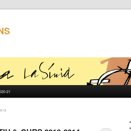
NS
20-21
013