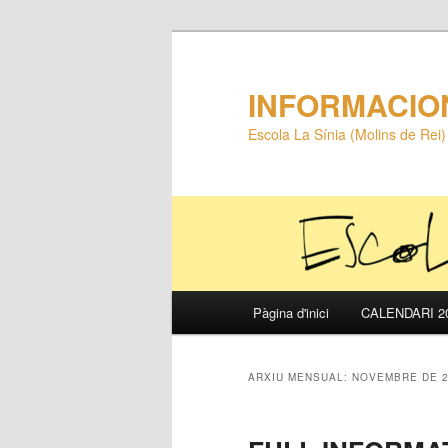
INFORMACIO
Escola La Sínia (Molins de Rei)
Menú
Pàgina d'inici
CALENDARI 20
Aneu
Aneu
principal
al
al
ARXIU MENSUAL:
NOVEMBRE DE 2
contingut
contingut