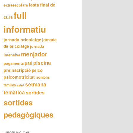
festa final de
extraescolars
full
curs
informatiu
jornada bricolatge
jornada
de bricolatge
jornada
menjador
intensiva
piscina
pati
pagaments
preinscripció
psico
psicomotricitat
reunions
setmana
families
salut
temàtica
sortides
sortides
pedagògiques
INFORMACIONS