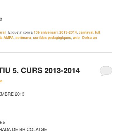
df
ral
|
Etiquetat com a
10è aniversari
,
2013-2014
,
carnaval
,
full
ria AMPA
,
settmana
,
sortides pedagògiques
,
web
|
Deixa un
IU 5. CURS 2013-2014
na
EMBRE 2013
UES
RNADA DE BRICOLATGE