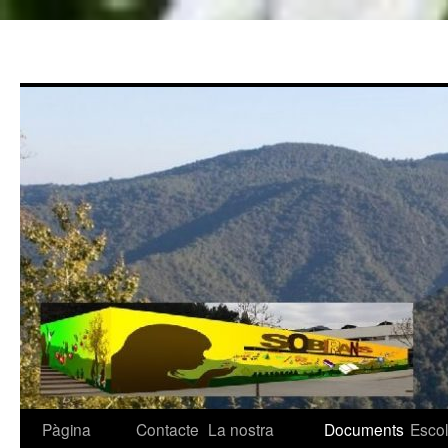
Pàgina
Contacte
La nostra
Documents
Esco
Vés