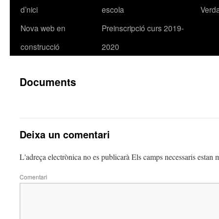
d’nici
escola
Verd
al
Nova web en
Preinscripció curs 2019-
contingut
construcció
2020
Documents
Deixa un comentari
L'adreça electrònica no es publicarà
Els camps necessaris estan
Comentari