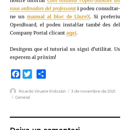
nostre tutorial
Com instal·lar l’Open-Sankoré als
nous ordinadors del professorat
i podeu consultar-
ne un
manual al bloc de LlureX
. Si preferiu
OpenBoard, el podeu instal·lar també des del
Company Portal clicant
aquí
.
Desitgem que el tutorial us sigui d’utilitat. Us
esperem al pròxim!
F
T
C
a
w
o
c
it
m
Author
Ricardo Viruete Erdozáin
Posted
3 de novembre de 2021
on
Categories
General
e
te
p
b
r
ar
o
te
o
ix