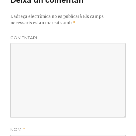
Deixa un comentari
k
L'adreça electrònica no es publicarà
Els camps
necessaris estan marcats amb
*
COMENTARI
NOM
*