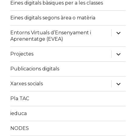
Eines digitals bàsiques per a les classes
Eines digitals segons àrea o matèria
expand
Entorns Virtuals d’Ensenyament i
child
Aprenentatge (EVEA)
menu
expand
Projectes
child
menu
Publicacions digitals
expand
Xarxes socials
child
menu
Pla TAC
ieduca
NODES