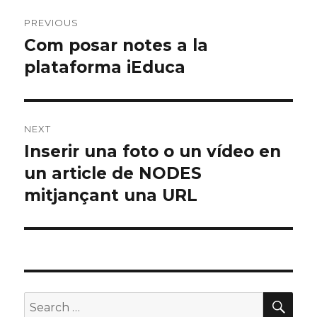
Navegació
PREVIOUS
d'articles
Com posar notes a la
Previous
plataforma iEduca
post:
NEXT
Inserir una foto o un vídeo en
Next
un article de NODES
post:
mitjançant una URL
SE
Search