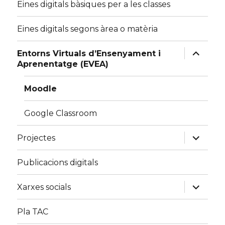
Eines digitals bàsiques per a les classes
Eines digitals segons àrea o matèria
expand
Entorns Virtuals d’Ensenyament i
child
Aprenentatge (EVEA)
menu
Moodle
Google Classroom
expand
Projectes
child
menu
Publicacions digitals
expand
Xarxes socials
child
menu
Pla TAC