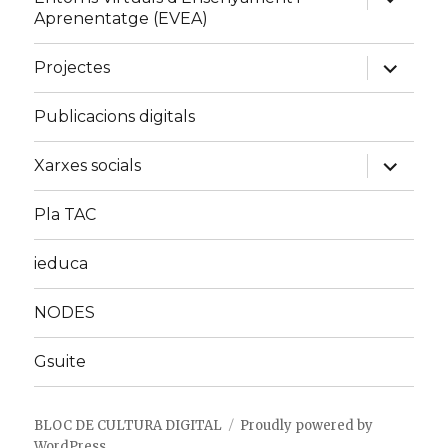
child
Aprenentatge (EVEA)
menu
expand
Projectes
child
menu
Publicacions digitals
expand
Xarxes socials
child
menu
Pla TAC
ieduca
NODES
Gsuite
BLOC DE CULTURA DIGITAL
Proudly powered by
WordPress