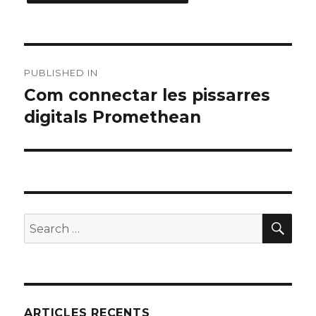
Navegació
PUBLISHED IN
d'articles
Com connectar les pissarres
digitals Promethean
SE
Search
for:
ARTICLES RECENTS