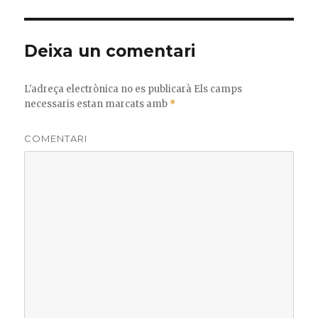
b
r
ar
o
te
Deixa un comentari
o
ix
k
L'adreça electrònica no es publicarà
Els camps
necessaris estan marcats amb
*
COMENTARI