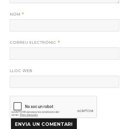
NOM
*
CORREU ELECTRÒNIC
*
LLOC WEB