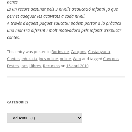
nenes.
És un recurs destinat pels 3 nivells d’educació infantil ja que
pernet adequar les activitats a cada nivell.
A través d’aquest paquet educatiu podem portar a la pràctica
una manera diferent i molt motivadora pels infants d’explicar
contes.
This entry was posted in
Bocins de
,
Cançons
,
Castanyada
,
Contes
,
educatiu
,
Jocs online
,
online
,
Web
and tagged
Cançons
,
Festes
,
Jocs
,
Llibres
,
Recursos
on
16 abril 2010
.
CATEGORIES
C
a
t
e
g