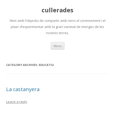
cullerades
Neix amb l’objectiu de compartir amb nens el coneixement i el
plaer d’experimentar amb la gran varietat de menges de les
nostres terres.
Skip
Menu
to
content
CATEGORY ARCHIVES:
EDUCATIU
La castanyera
Leave a reply