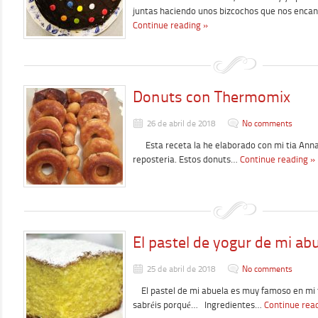
juntas haciendo unos bizcochos que nos encan
Continue reading »
Donuts con Thermomix
26 de abril de 2018
No comments
Esta receta la he elaborado con mi tia Anna
reposteria. Estos donuts…
Continue reading »
El pastel de yogur de mi ab
25 de abril de 2018
No comments
El pastel de mi abuela es muy famoso en mi fa
sabréis porqué… Ingredientes…
Continue rea