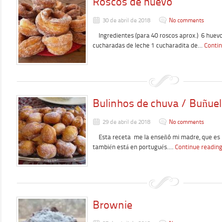
Roscos de huevo
30 de abril de 2018
No comments
Ingredientes (para 40 roscos aprox.) 6 huev
cucharadas de leche 1 cucharadita de…
Contin
Bulinhos de chuva / Buñuelo
29 de abril de 2018
No comments
Esta receta me la enseñó mi madre, que es br
también está en portugués….
Continue readin
Brownie