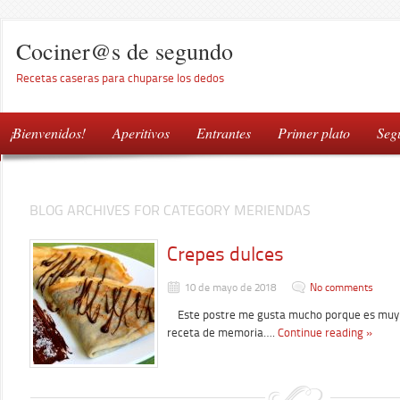
Cociner@s de segundo
Recetas caseras para chuparse los dedos
¡Bienvenidos!
Aperitivos
Entrantes
Primer plato
Seg
BLOG ARCHIVES FOR CATEGORY MERIENDAS
Crepes dulces
10 de mayo de 2018
No comments
Este postre me gusta mucho porque es muy fá
receta de memoria….
Continue reading »