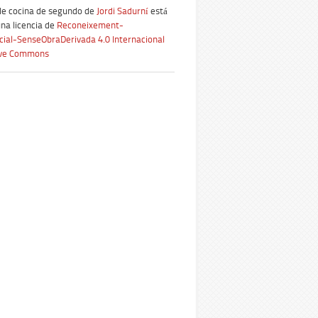
de cocina de segundo
de
Jordi Sadurní
está
una licencia de
Reconeixement-
ial-SenseObraDerivada 4.0 Internacional
ive Commons