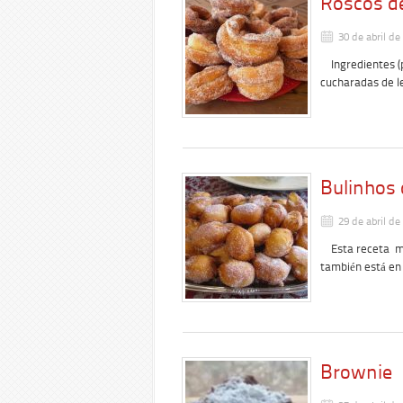
Roscos d
30 de abril de
Ingredientes (p
cucharadas de l
Bulinhos 
29 de abril de
Esta receta me 
también está e
Brownie