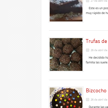
27 de abril de
Este es un post
muy rápido de 
Trufas de
26 de abril de
He decidido hac
familia las suel
Bizcocho
26 de abril de
Durante las vac