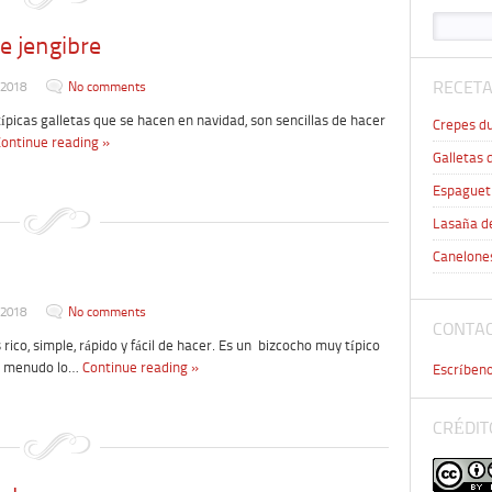
e jengibre
RECETA
 2018
No comments
picas galletas que se hacen en navidad, son sencillas de hacer
Crepes du
ontinue reading »
Galletas 
Espaguet
Lasaña d
Canelone
 2018
No comments
CONTA
ico, simple, rápido y fácil de hacer. Es un bizcocho muy típico
 a menudo lo…
Continue reading »
Escríbeno
CRÉDIT