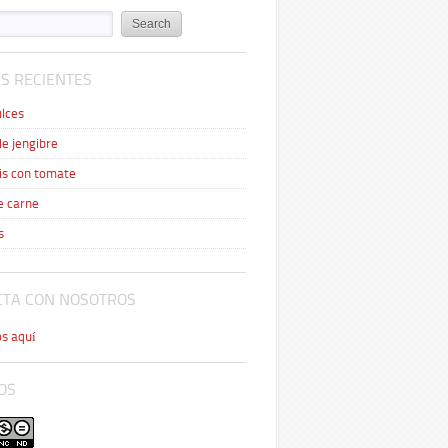
S RECIENTES
lces
de jengibre
is con tomate
e carne
s
CTA CON NOSOTROS
s aquí
OS