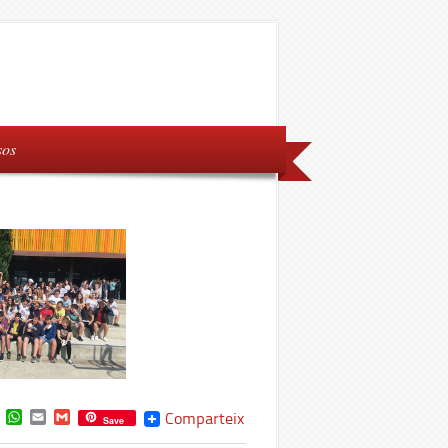
sos
book
witter
WhatsApp
Email
Gmail
Comparteix
Save