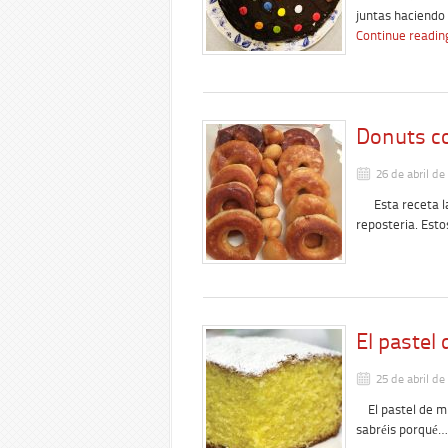
juntas haciendo
Continue readin
Donuts c
26 de abril de
Esta receta la 
reposteria. Est
El pastel
25 de abril de
El pastel de mi 
sabréis porqué