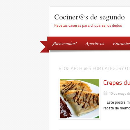
Cociner@s de segundo
Recetas caseras para chuparse los dedos
¡Bienvenidos!
Aperitivos
Entrante
BLOG ARCHIVES FOR CATEGORY O
Crepes du
10 de mayo d
Este postre me 
receta de memo