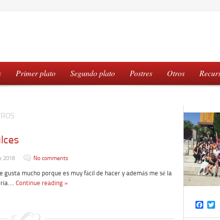
s
Primer plato
Segundo plato
Postres
Otros
Recur
TROS
lces
e 2018
No comments
gusta mucho porque es muy fácil de hacer y además me sé la
ria….
Continue reading »
Face
T