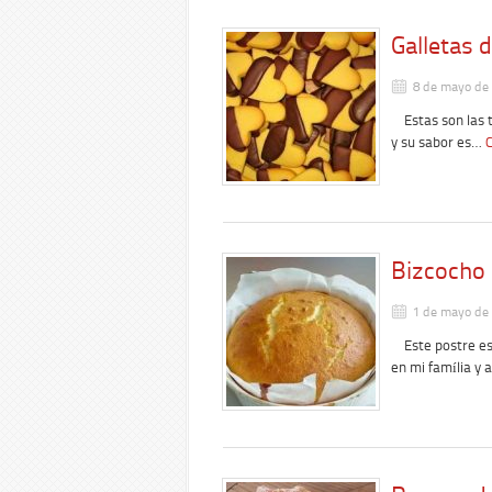
Galletas d
8 de mayo de
Estas son las tí
y su sabor es…
C
Bizcocho
1 de mayo de
Este postre es r
en mi família y