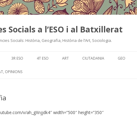
es Socials a l’ESO i al Batxillerat
cies Socials: Història, Geografia, Història de l’Art, Sociologia.
Skip
to
3R ESO
4T ESO
ART
CIUTADANIA
GEO
content
T, OPINIONS
ia
utube.com/v/ah_gXnjjdk4″ width=”500″ height=”350″