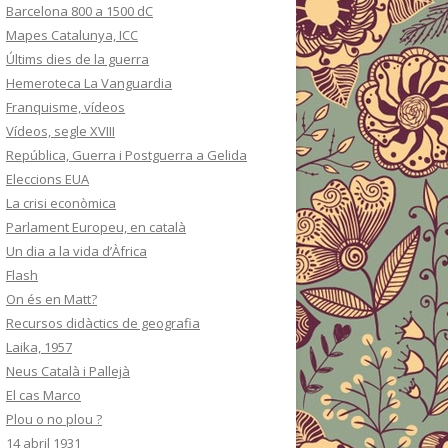
Barcelona 800 a 1500 dC
Mapes Catalunya, ICC
Últims dies de la guerra
Hemeroteca La Vanguardia
Franquisme, vídeos
Vídeos, segle XVIII
República, Guerra i Postguerra a Gelida
Eleccions EUA
La crisi econòmica
Parlament Europeu, en català
Un dia a la vida d’Àfrica
Flash
On és en Matt?
Recursos didàctics de geografia
Laika, 1957
Neus Català i Pallejà
El cas Marco
Plou o no plou ?
14 abril 1931