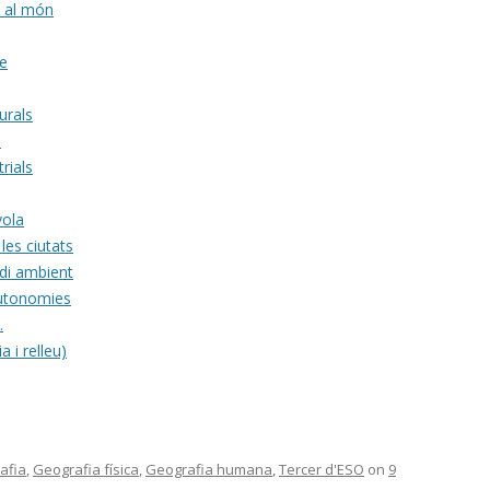
 al món
ge
urals
s
rials
yola
les ciutats
di ambient
autonomies
…
 i relleu)
afia
,
Geografia física
,
Geografia humana
,
Tercer d'ESO
on
9