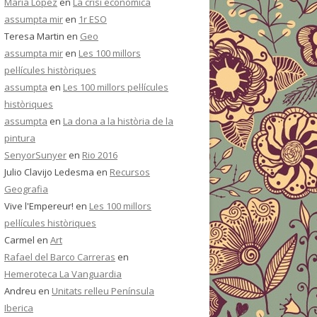
María López
en
La crisi econòmica
assumpta mir
en
1r ESO
Teresa Martin
en
Geo
assumpta mir
en
Les 100 millors
pel·lícules històriques
assumpta
en
Les 100 millors pel·lícules
històriques
assumpta
en
La dona a la història de la
pintura
SenyorSunyer
en
Rio 2016
Julio Clavijo Ledesma
en
Recursos
Geografia
Vive l'Empereur!
en
Les 100 millors
pel·lícules històriques
Carmel
en
Art
Rafael del Barco Carreras
en
Hemeroteca La Vanguardia
Andreu
en
Unitats relleu Península
Iberica