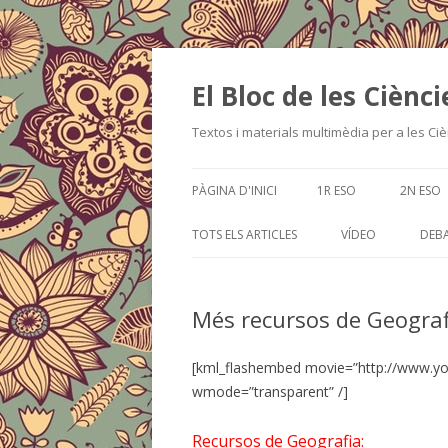
El Bloc de les Ciènci
Textos i materials multimèdia per a les Cièn
PÀGINA D'INICI
1R ESO
2N ESO
TOTS ELS ARTICLES
VÍDEO
DEBA
Més recursos de Geograf
[kml_flashembed movie=”http://www.yo
wmode=”transparent” /]
Recursos de Geografia: