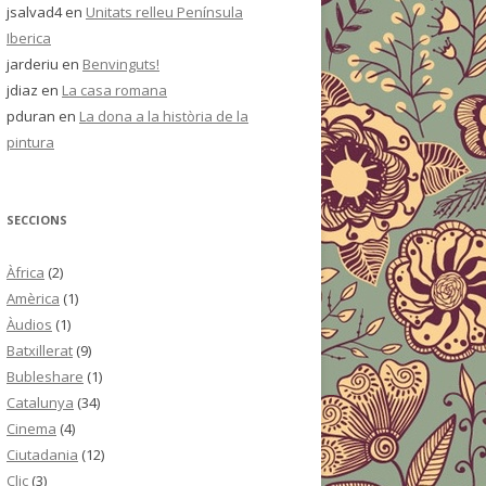
jsalvad4
en
Unitats relleu Península
Iberica
jarderiu
en
Benvinguts!
jdiaz
en
La casa romana
pduran
en
La dona a la història de la
pintura
SECCIONS
Àfrica
(2)
Amèrica
(1)
Àudios
(1)
Batxillerat
(9)
Bubleshare
(1)
Catalunya
(34)
Cinema
(4)
Ciutadania
(12)
Clic
(3)