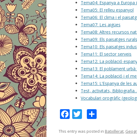
Tema04: Espanya a Europa i
Tema05: El relleu espanyol
Tema06: El clima i el paisat
Tema07: Les aigües
Tema08: Altres recursos nat
Tema09: Els paisatges rural
Tema10: Els paisatges indust
Tema11: El sector serveis
Tema12: La població espan
Tema13: El poblament urbà: 
Tema14: La població i el me
Tema15: L’Espanya de les 
Test, activitats, Bibliografia
Vocabulari orogràfic (geologia
F
T
C
ac
w
o
e
itt
m
This entry was posted in
Batxillerat
,
Geogr