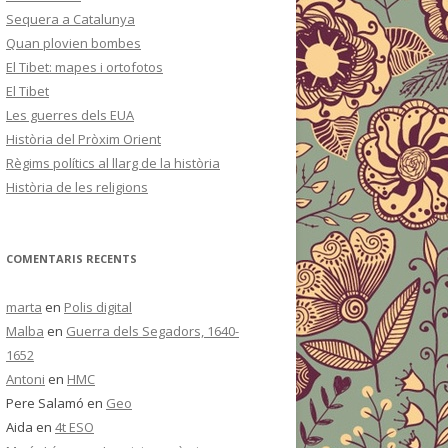
Sequera a Catalunya
Quan plovien bombes
El Tibet: mapes i ortofotos
El Tibet
Les guerres dels EUA
Història del Pròxim Orient
Règims polítics al llarg de la història
Història de les religions
COMENTARIS RECENTS
marta
en
Polis digital
Malba
en
Guerra dels Segadors, 1640-
1652
Antoni
en
HMC
Pere Salamó
en
Geo
Aida
en
4t ESO