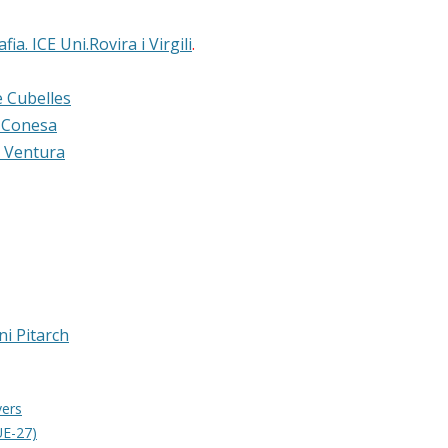
a. ICE Uni.Rovira i Virgili
.
e Cubelles
z Conesa
s Ventura
ni Pitarch
vers
UE-27)