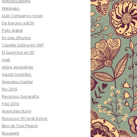
Anticlericalisme
Wikileaks
Lluís Companys i Jover
De Barcino a BCN
Polis digital
En clau d’humor
Capella Sixtina en 360º
El Guernica en 3D
Haití
Arbre genealògic
Agustí Centelles
Aminatou Haidar
Rio 2016
Recursos Geografia
PAU 2010
Anem ben lluny!
Recursos TIC Jordi Dolcet
Bloc de Toni Pitarch
Buxaweb