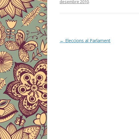
desembre 2010
.
b
er
p
o
ar
o
te
k
ix
Post
←
Eleccions al Parlament
navigation