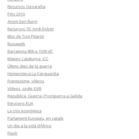
Recursos Geografia
PAU 2010
Anem ben lluny!
Recursos TIC Jordi Dolcet
Bloc de Toni Pitarch
Buxaweb
Barcelona 800 a 1500 dC
Mapes Catalunya, ICC
Últims dies de la guerra
Hemeroteca La Vanguardia
Franquisme, vídeos
Vídeos, segle XVIII
República, Guerra i Postguerra a Gelida
Eleccions EUA
La crisi econòmica
Parlament Europeu, en català
Un dia a la vida d’Àfrica
Flash