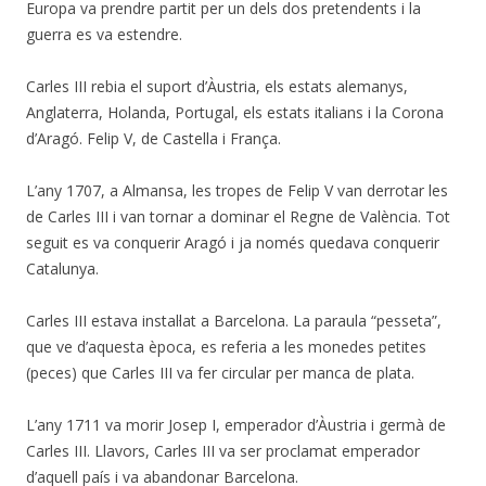
Europa va prendre partit per un dels dos pretendents i la
guerra es va estendre.
Carles III rebia el suport d’Àustria, els estats alemanys,
Anglaterra, Holanda, Portugal, els estats italians i la Corona
d’Aragó. Felip V, de Castella i França.
L’any 1707, a Almansa, les tropes de Felip V van derrotar les
de Carles III i van tornar a dominar el Regne de València. Tot
seguit es va conquerir Aragó i ja només quedava conquerir
Catalunya.
Carles III estava instal·lat a Barcelona. La paraula “pesseta”,
que ve d’aquesta època, es referia a les monedes petites
(peces) que Carles III va fer circular per manca de plata.
L’any 1711 va morir Josep I, emperador d’Àustria i germà de
Carles III. Llavors, Carles III va ser proclamat emperador
d’aquell país i va abandonar Barcelona.