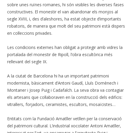
sobre unes ruïnes romanes, hi són visibles les diverses fases
constructives. El monestir el van abandonar els monjos al
segle XVIII, i, des d’aleshores, ha estat objecte d’importants
robatoris, de manera que molt del seu patrimoni està dispers
en col·leccions privades.
Les condicions externes han obligat a protegir amb vidres la
portalada del monestir de Ripoll, l’obra escultòrica més
rellevant del segle IX.
A la ciutat de Barcelona hi ha un important patrimoni
modernista, bàsicament d’Antoni Gaudí, Lluís Domènech i
Montaner i Josep Puig i Cadafalch. La seva obra va contagiar
els artesans que col·laboraven en la construcció dels edificis:
vitrallers, forjadors, ceramistes, escultors, mosaïcistes…
Entitats com la Fundació Amatller vetllen per la conservació
del patrimoni cultural. L’industrial xocolater Antoni Amatller,
interessat per l’art, va encarregar a l’arquitecte Puig i