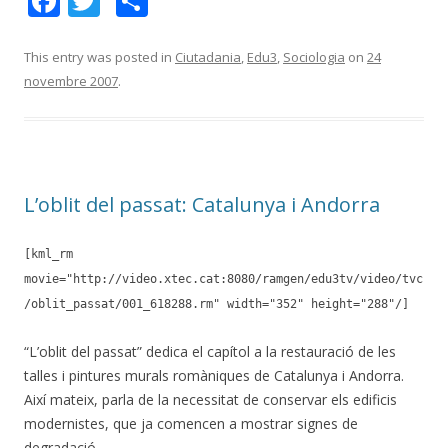
F
T
C
ac
w
o
e
itt
m
This entry was posted in
Ciutadania
,
Edu3
,
Sociologia
on
24
novembre 2007
.
b
er
p
o
ar
o
te
k
ix
L’oblit del passat: Catalunya i Andorra
[kml_rm
movie="http://video.xtec.cat:8080/ramgen/edu3tv/video/tvc
/oblit_passat/001_618288.rm" width="352" height="288"/]
“L’oblit del passat” dedica el capítol a la restauració de les
talles i pintures murals romàniques de Catalunya i Andorra.
Així mateix, parla de la necessitat de conservar els edificis
modernistes, que ja comencen a mostrar signes de
degradació.