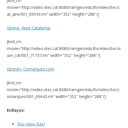
[kml_rm
movie=”http://video.xtec.cat:8080/ramgen/edu3tv/video/tvc/c
at_aire/001_69543.rm” width=”352″ height=”288″/]
Girona, Viure Catalunya
:
[kml_rm
movie=”http://video.xtec.cat:8080/ramgen/edu3tv/video/tvc/vi
ure_cat/001_71737.rm” width=”352″ height=”288″/]
Gironès, Comarques.com
:
[kml_rm
movie=”http://video.xtec.cat:8080/ramgen/edu3tv/video/tvc/c
omarques/001_69642.rm” width=”352″ height=”288″/]
Enllaços:
Tres vídeos Edu3