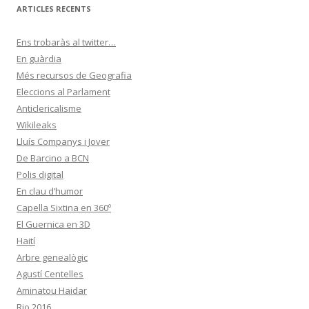
ARTICLES RECENTS
Ens trobaràs al twitter…
En guàrdia
Més recursos de Geografia
Eleccions al Parlament
Anticlericalisme
Wikileaks
Lluís Companys i Jover
De Barcino a BCN
Polis digital
En clau d’humor
Capella Sixtina en 360º
El Guernica en 3D
Haití
Arbre genealògic
Agustí Centelles
Aminatou Haidar
Rio 2016