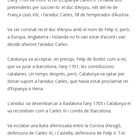
pretendents per succeir-lo: el duc d’Anjou, nét del rei de
França Lluís XIV, i l’arxiduc Carles, fill de l’emperador d’Àustria.
Va ser coronat rei el duc d’Anjou amb el nom de Felip V, però,
a Europa, Anglaterra i Holanda no hi van estar d’acord i van
decidir afavorir l’arxiduc Carles.
Catalunya va acceptar, en principi, Felip de Borbó com a rei,
que va jurar a Barcelona, l’any 1701, les constitucions
catalanes. Un temps després, però, Catalunya va optar per
donar suport a l’arxiduc Carles, que havia estat proclamat rei
d’Espanya a Viena.
L’arxiduc va desembarcar a Badalona l’any 1705 i Catalunya el
va reconèixer com a Carles III i comte de Barcelona.
Va esclatar una lluita aferrissada entre la Corona d’Aragó,
defensora de Carles III, i Castella, defensora de Felip V. Tot