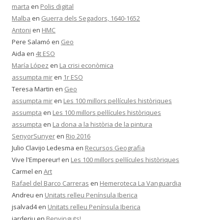
marta
en
Polis digital
Malba
en
Guerra dels Segadors, 1640-1652
Antoni
en
HMC
Pere Salamó
en
Geo
Aida
en
4t ESO
María López
en
La crisi econòmica
assumpta mir
en
1r ESO
Teresa Martin
en
Geo
assumpta mir
en
Les 100 millors pel·lícules històriques
assumpta
en
Les 100 millors pel·lícules històriques
assumpta
en
La dona a la història de la pintura
SenyorSunyer
en
Rio 2016
Julio Clavijo Ledesma
en
Recursos Geografia
Vive l'Empereur!
en
Les 100 millors pel·lícules històriques
Carmel
en
Art
Rafael del Barco Carreras
en
Hemeroteca La Vanguardia
Andreu
en
Unitats relleu Península Iberica
jsalvad4
en
Unitats relleu Península Iberica
jarderiu
en
Benvinguts!