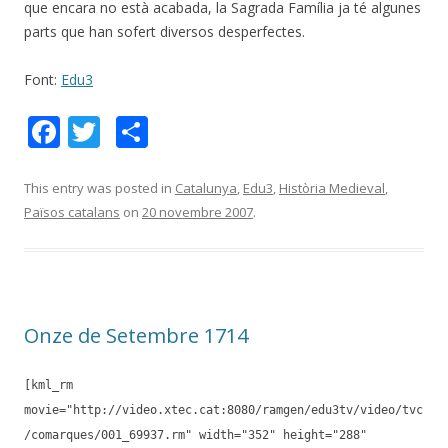
que encara no està acabada, la Sagrada Família ja té algunes
parts que han sofert diversos desperfectes.
Font:
Edu3
F
T
C
ac
w
o
e
itt
m
This entry was posted in
Catalunya
,
Edu3
,
Història Medieval
,
Països catalans
on
20 novembre 2007
.
b
er
p
o
ar
o
te
k
ix
Onze de Setembre 1714
[kml_rm
movie="http://video.xtec.cat:8080/ramgen/edu3tv/video/tvc
/comarques/001_69937.rm" width="352" height="288"