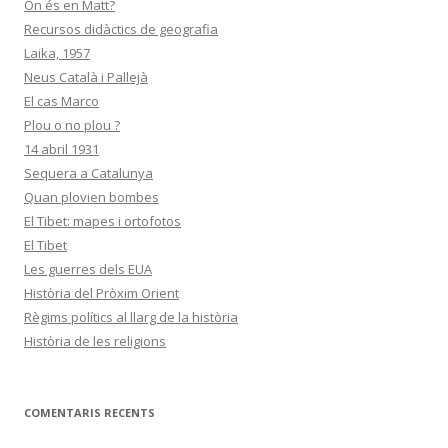
On és en Matt?
Recursos didàctics de geografia
Laika, 1957
Neus Català i Pallejà
El cas Marco
Plou o no plou ?
14 abril 1931
Sequera a Catalunya
Quan plovien bombes
El Tibet: mapes i ortofotos
El Tibet
Les guerres dels EUA
Història del Pròxim Orient
Règims polítics al llarg de la història
Història de les religions
COMENTARIS RECENTS