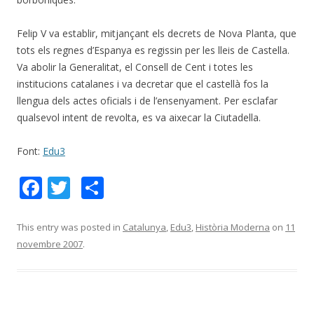
Felip V va establir, mitjançant els decrets de Nova Planta, que
tots els regnes d’Espanya es regissin per les lleis de Castella.
Va abolir la Generalitat, el Consell de Cent i totes les
institucions catalanes i va decretar que el castellà fos la
llengua dels actes oficials i de l’ensenyament. Per esclafar
qualsevol intent de revolta, es va aixecar la Ciutadella.
Font:
Edu3
F
T
C
ac
w
o
e
itt
m
This entry was posted in
Catalunya
,
Edu3
,
Història Moderna
on
11
novembre 2007
.
b
er
p
o
ar
o
te