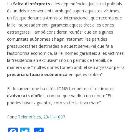
La
falta d’intèrprets
a les dependències judicials i policials
és un dels inconvenients amb què topen aquestes víctimes,
un fet que denuncia Amnisita Internacional, que recorda que
la llei “suposadament” garanteix aquest dret a les dones
estrangeres. També consideren “curiós” que en algunes
comunitats auònomes s’hagin “retornat” les partides
pressupostàries destinades a aquest servei.Pel que fa a
l’autonomia econòmica, la llei només garanteix a les víctimes
la “residència en exclusiva” i no un permís de treball, de
manera que “moltes dones tornen amb el seu agressor per la
precària situació ecònomica
en què es troben”.
El document que ha difós l’ONG també recull testimonis
d’
advocats d’ofici
, com un que va dir a una dona: “Et
podries haver aguantat, com va fer la teva mare”.
Font:
Telenotícies, 23-11-1007