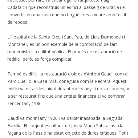
Cadafalch que reconstruís un edifici al passeig de Gràcia i el
convertís en una casa que no tingués res a veure amb l’estil
de l’època.
L’Hospital de la Santa Creu i Sant Pau, de Lluís Domènech i
Montaner, és un bon exemple de la combinació de l’art
modernista i la utilitat pública. El procés de restauració de
l’edifici, però, és força complicat.
També és difícil la restauració d’obres d’Antoni Gaudí, com el
Parc Güell o la Casa Milà, coneguda com la Pedrera. Aquest
edifici va estar descuidat durant molts anys i no va començar
a ser restaurat fins que una entitat financera el va comprar
sencer l’any 1986.
Gaudí va morir l’any 1926 i va deixar inacabada la Sagrada
Família. El conjunt escultòric de Josep Maria Subirachs a la
façana de la Passió ha estat objecte de dures crítiques. Tot i