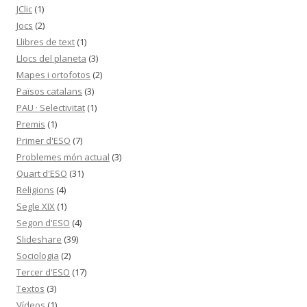
JClic
(1)
Jocs
(2)
Llibres de text
(1)
Llocs del planeta
(3)
Mapes i ortofotos
(2)
Països catalans
(3)
PAU · Selectivitat
(1)
Premis
(1)
Primer d'ESO
(7)
Problemes món actual
(3)
Quart d'ESO
(31)
Religions
(4)
Segle XIX
(1)
Segon d'ESO
(4)
Slideshare
(39)
Sociologia
(2)
Tercer d'ESO
(17)
Textos
(3)
Vídeos
(1)