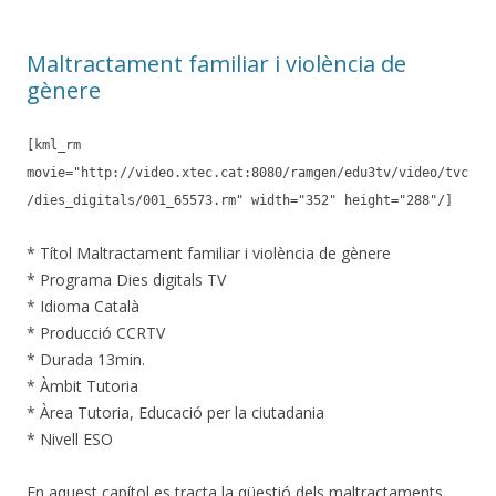
o
te
k
ix
Maltractament familiar i violència de
gènere
[kml_rm
movie="http://video.xtec.cat:8080/ramgen/edu3tv/video/tvc
/dies_digitals/001_65573.rm" width="352" height="288"/]
* Títol Maltractament familiar i violència de gènere
* Programa Dies digitals TV
* Idioma Català
* Producció CCRTV
* Durada 13min.
* Àmbit Tutoria
* Àrea Tutoria, Educació per la ciutadania
* Nivell ESO
En aquest capítol es tracta la qüestió dels maltractaments