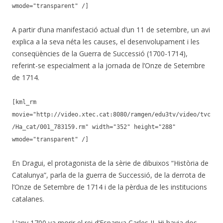
wmode="transparent" /]
A partir d’una manifestació actual d’un 11 de setembre, un avi
explica a la seva néta les causes, el desenvolupament i les
conseqüències de la Guerra de Successió (1700-1714),
referint-se especialment a la jornada de l’Onze de Setembre
de 1714.
[kml_rm
movie="http://video.xtec.cat:8080/ramgen/edu3tv/video/tvc
/Ha_cat/001_783159.rm" width="352" height="288"
wmode="transparent" /]
En Dragui, el protagonista de la sèrie de dibuixos “Història de
Catalunya”, parla de la guerra de Successió, de la derrota de
l’Onze de Setembre de 1714 i de la pèrdua de les institucions
catalanes.
L’any 1700 va morir el rei d’Espanya Carles II. Hi havia dos