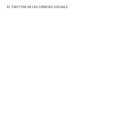
k
ix
EL TWITTER DE LES CIÈNCIES SOCIALS