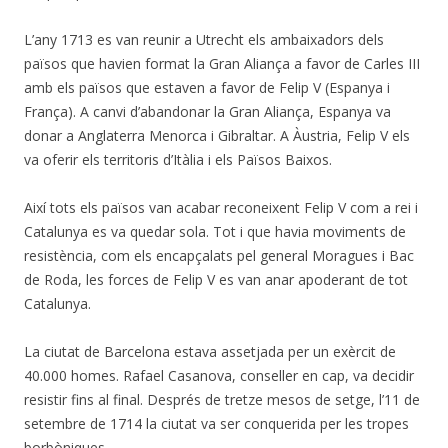
L’any 1713 es van reunir a Utrecht els ambaixadors dels
països que havien format la Gran Aliança a favor de Carles III
amb els països que estaven a favor de Felip V (Espanya i
França). A canvi d’abandonar la Gran Aliança, Espanya va
donar a Anglaterra Menorca i Gibraltar. A Àustria, Felip V els
va oferir els territoris d’Itàlia i els Països Baixos.
Així tots els països van acabar reconeixent Felip V com a rei i
Catalunya es va quedar sola. Tot i que havia moviments de
resistència, com els encapçalats pel general Moragues i Bac
de Roda, les forces de Felip V es van anar apoderant de tot
Catalunya.
La ciutat de Barcelona estava assetjada per un exèrcit de
40.000 homes. Rafael Casanova, conseller en cap, va decidir
resistir fins al final. Després de tretze mesos de setge, l’11 de
setembre de 1714 la ciutat va ser conquerida per les tropes
borbòniques.