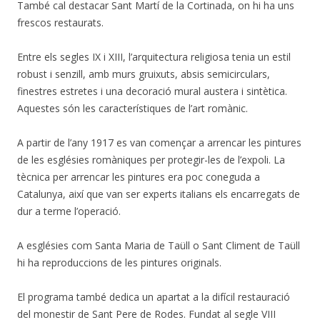
També cal destacar Sant Martí de la Cortinada, on hi ha uns
frescos restaurats.
Entre els segles IX i XIII, l’arquitectura religiosa tenia un estil
robust i senzill, amb murs gruixuts, absis semicirculars,
finestres estretes i una decoració mural austera i sintètica.
Aquestes són les característiques de l’art romànic.
A partir de l’any 1917 es van començar a arrencar les pintures
de les esglésies romàniques per protegir-les de l’expoli. La
tècnica per arrencar les pintures era poc coneguda a
Catalunya, així que van ser experts italians els encarregats de
dur a terme l’operació.
A esglésies com Santa Maria de Taüll o Sant Climent de Taüll
hi ha reproduccions de les pintures originals.
El programa també dedica un apartat a la difícil restauració
del monestir de Sant Pere de Rodes. Fundat al segle VIII