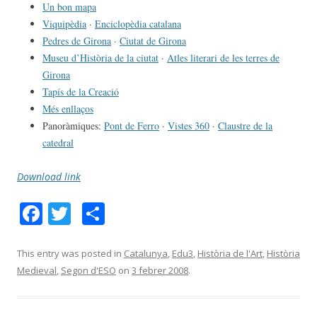
Un bon mapa
Viquipèdia
·
Enciclopèdia catalana
Pedres de Girona
·
Ciutat de Girona
Museu d’Història de la ciutat
·
Atles literari de les terres de
Girona
Tapís de la Creació
Més enllaços
Panoràmiques:
Pont de Ferro
·
Vistes 360
·
Claustre de la
catedral
Download link
F
T
C
ac
w
o
e
itt
m
This entry was posted in
Catalunya
,
Edu3
,
Història de l'Art
,
Història
Medieval
,
Segon d'ESO
on
3 febrer 2008
.
b
er
p
o
ar