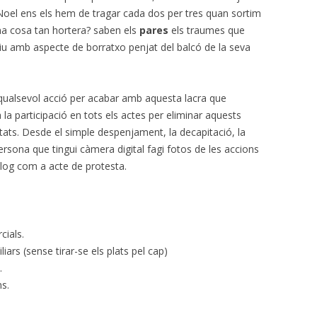
 Noel ens els hem de tragar cada dos per tres quan sortim
na cosa tan hortera? saben els
pares
els traumes que
paiu amb aspecte de borratxo penjat del balcó de la seva
qualsevol acció per acabar amb aquesta lacra que
 la participació en tots els actes per eliminar aquests
iutats. Desde el simple despenjament, la decapitació, la
sona que tingui càmera digital fagi fotos de les accions
olog com a acte de protesta.
cials.
liars (sense tirar-se els plats pel cap)
.
s.