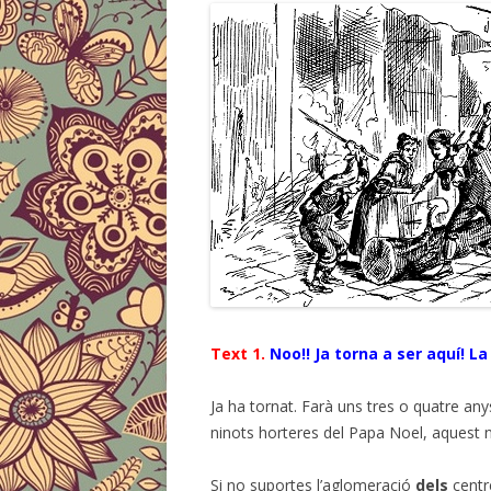
Text 1.
Noo!! Ja torna a ser aquí! L
Ja ha tornat. Farà uns tres o quatre a
ninots horteres del Papa Noel, aquest n
Si no suportes l’aglomeració
dels
centr