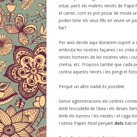
estar, però els maleïts ninots de Papa
el carrer, com es pot posar de moda u
poden tenir els seus fills en veure un 
llar?
Per això desde aqui donarem suport a 
embruta les nostres façanes i es crida a
ninots horteres de les nostres viles i c
crema, etc. Proposo també que cada per
contra aquests ninots i les pengi el fot
Perquè un altre nadal és possible:
Sense aglomeracions els centres comer
Amb l’escudella de l’àvia i els dinars fami
Amb els turrons i les neules i el caga tio
I sense Papes Noel penjant
dels
balcon