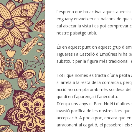
l´espurna que ha activat aquesta «resist
enguany envaeixen els balcons de qual
cal aixecar la vista i es pot comprova
nostre paisatge urbà.
És en aquest punt on aquest grup d´em
Figueres i a Castelló d´Empúries hi ha 
substituït per la figura més tradicional
Tot i que només es tracta d´una petita 
si arrela a la resta de la comarca i, per
acció no compta amb més solidesa del 
quedi en l´aparença i l´anècdota.
D´ençà uns anys el Pare Noël i d´altres
invasió pacífica de les nostres llars qu
acceptació. A poc a poc, encara que e
arraconant al cagatió, el pessebre i el