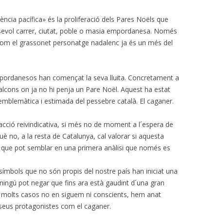
ència pacífica» és la proliferació dels Pares Noëls que
sevol carrer, ciutat, poble o masia empordanesa. Només
r com el grassonet personatge nadalenc ja és un més del
pordanesos han començat la seva lluita. Concretament a
balcons on ja no hi penja un Pare Noël. Aquest ha estat
, emblemàtica i estimada del pessebre català. El caganer.
acció reivindicativa, si més no de moment a l´espera de
què no, a la resta de Catalunya, cal valorar si aquesta
que pot semblar en una primera anàlisi que només es
 símbols que no són propis del nostre país han iniciat una
e ningú pot negar que fins ara està gaudint d´una gran
n molts casos no en siguem ni conscients, hem anat
s seus protagonistes com el caganer.