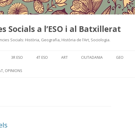
es Socials a l’ESO i al Batxillerat
cies Socials: Història, Geografia, Història de l’Art, Sociologia.
Skip
to
3R ESO
4T ESO
ART
CIUTADANIA
GEO
content
T, OPINIONS
els