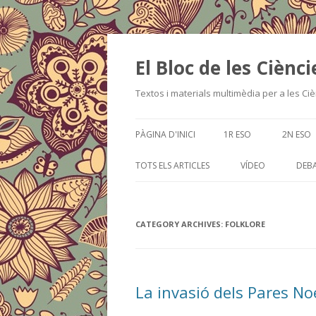
El Bloc de les Ciènci
Textos i materials multimèdia per a les Cièn
PÀGINA D'INICI
1R ESO
2N ESO
TOTS ELS ARTICLES
VÍDEO
DEBA
CATEGORY ARCHIVES:
FOLKLORE
La invasió dels Pares No