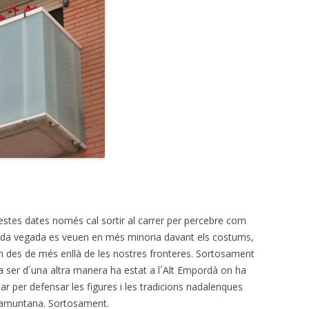
stes dates només cal sortir al carrer per percebre com
cada vegada es veuen en més minoria davant els costums,
en des de més enllà de les nostres fronteres. Sortosament
a ser d´una altra manera ha estat a l´Alt Empordà on ha
ar per defensar les figures i les tradicions nadalenques
 tramuntana. Sortosament.