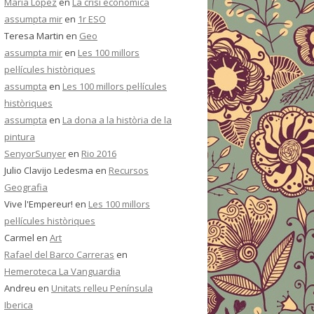
María López
en
La crisi econòmica
assumpta mir
en
1r ESO
Teresa Martin
en
Geo
assumpta mir
en
Les 100 millors
pel·lícules històriques
assumpta
en
Les 100 millors pel·lícules
històriques
assumpta
en
La dona a la història de la
pintura
SenyorSunyer
en
Rio 2016
Julio Clavijo Ledesma
en
Recursos
Geografia
Vive l'Empereur!
en
Les 100 millors
pel·lícules històriques
Carmel
en
Art
Rafael del Barco Carreras
en
Hemeroteca La Vanguardia
Andreu
en
Unitats relleu Península
Iberica