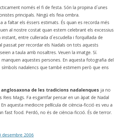
àcticament només el fi de festa. Són la propina d´unes
nistes principals. Ningú els feia ombra.
a a faltar els éssers estimats. És quan es recorda més
uen al nostre costat quan estem celebrant els excessius
nstant, entre cullerada d´escudella i forquillada de
l passat per recordar els Nadals on tots aquests
seien a taula amb nosaltres. Veuen la imatge. Sí.
 manquen aquestes persones. En aquesta fotografia del
s i símbols nadalencs que també estimem però que ens
ó anglosaxona de les tradicions nadalenques
ja no
s Reis Mags. Fa esgarrifar pensar en un àpat de Nadal
 En aquesta mediocre pel·lícula de ciència-ficció es veu a
n fast food. Perdó, no és de ciència-ficció. És de terror.
20 desembre 2006