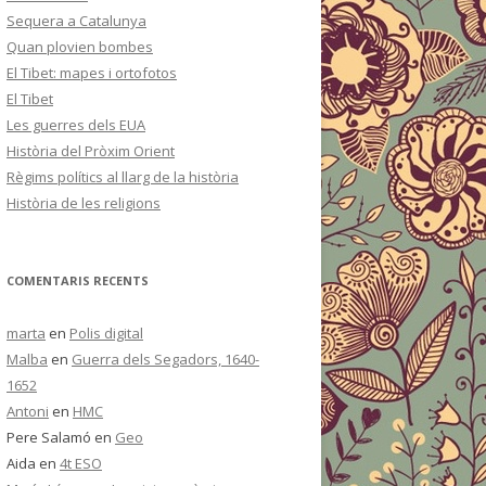
Sequera a Catalunya
Quan plovien bombes
El Tibet: mapes i ortofotos
El Tibet
Les guerres dels EUA
Història del Pròxim Orient
Règims polítics al llarg de la història
Història de les religions
COMENTARIS RECENTS
marta
en
Polis digital
Malba
en
Guerra dels Segadors, 1640-
1652
Antoni
en
HMC
Pere Salamó
en
Geo
Aida
en
4t ESO