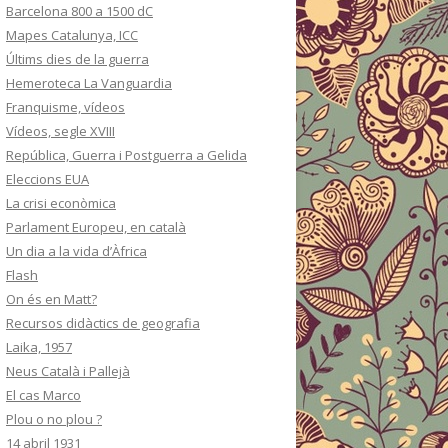
Barcelona 800 a 1500 dC
Mapes Catalunya, ICC
Últims dies de la guerra
Hemeroteca La Vanguardia
Franquisme, vídeos
Vídeos, segle XVIII
República, Guerra i Postguerra a Gelida
Eleccions EUA
La crisi econòmica
Parlament Europeu, en català
Un dia a la vida d’Àfrica
Flash
On és en Matt?
Recursos didàctics de geografia
Laika, 1957
Neus Català i Pallejà
El cas Marco
Plou o no plou ?
14 abril 1931