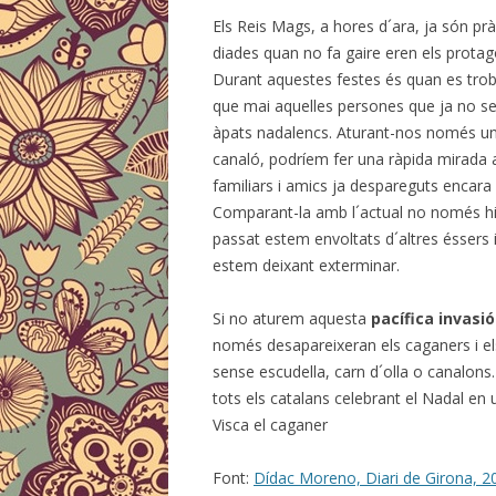
Els Reis Mags, a hores d´ara, ja són pr
diades quan no fa gaire eren els protago
Durant aquestes festes és quan es trob
que mai aquelles persones que ja no se
àpats nadalencs. Aturant-nos només un i
canaló, podríem fer una ràpida mirada a
familiars i amics ja despareguts encara 
Comparant-la amb l´actual no només hi
passat estem envoltats d´altres ésser
estem deixant exterminar.
Si no aturem aquesta
pacífica invasi
només desapareixeran els caganers i el
sense escudella, carn d´olla o canalons.
tots els catalans celebrant el Nadal en u
Visca el caganer
Font:
Dídac Moreno, Diari de Girona, 