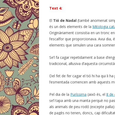
Text 4:
El
Tió de Nadal
(també anomenat sim
és un dels elements de la
Mitologia cat
Originàriament consistia en un tronc encès
l’escalfor que proporcionava. Avui dia, 
elements que simulen una cara somrie
Se’l fa cagar repetidament a base d’eng
tradicional, al·lusiva d’aquesta circumstà
Del fet de fer cagar el tió hi ha qui li 
l’esmentada comencen amb aquests mot
Pel dia de la
Puríssima
(això és, el
8 de
se’l tapa amb una manta perquè no passi
als animals de peu rodó (excepte palla):
de pagès no tenen, doncs, cap dificultat