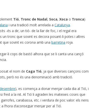
plement
Tió
,
Tronc de Nadal
,
Soca
,
Xoca
o
Tronca
)
alana
i una tradició molt arrelada a
Catalunya
.
 -és a dir, un tió- de la llar de foc, i el regal era
és un tronc que sovint es decora posant-li potes i altres
nt que sovint es corona amb una
barretina
roja.
egar-li cops de bastó alhora que se li canta una cançó
ncia.
ha posat el nom de
Caga Tió
, ja que diverses cançons com
s, però no és una denominació amb tradició.
 desembre
), es comença a donar menjar cada dia al Tió, i
 fred a la nit. Al Tió li agraden les mateixes coses que
 garrofes, carabassa, etc. i verdura de poc valor: els nens
 a l’hora d’aconseguir menjar per al Tió.