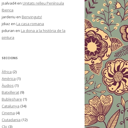
jsalvad4
en
Unitats relleu Península
Iberica
jarderiu
en
Benvinguts!
jdiaz
en
La casa romana
pduran
en
La dona a la història de la
pintura
SECCIONS
Àfrica
(2)
Amèrica
(1)
Àudios
(1)
Batxillerat
(9)
Bubleshare
(1)
Catalunya
(34)
Cinema
(4)
Ciutadania
(12)
Clic
(3)