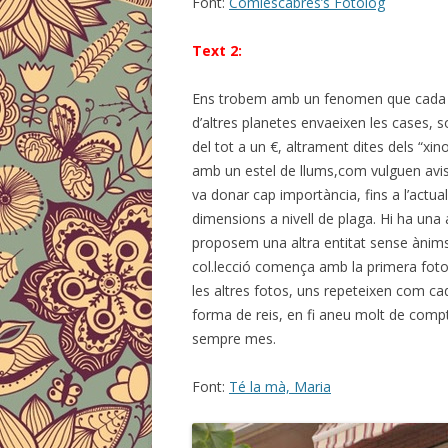
Font:
Comlescabres’s Fotolog
Text 2:
Ens trobem amb un fenomen que cada any
d’altres planetes envaeixen les cases, 
del tot a un €, altrament dites dels “xi
amb un estel de llums,com vulguen avisar 
va donar cap importància, fins a l’actua
dimensions a nivell de plaga. Hi ha una a
proposem una altra entitat sense ànims
col.lecció comença amb la primera foto,
les altres fotos, uns repeteixen com cad
forma de reis, en fi aneu molt de compte
sempre mes.
Font:
Té la mà, Maria