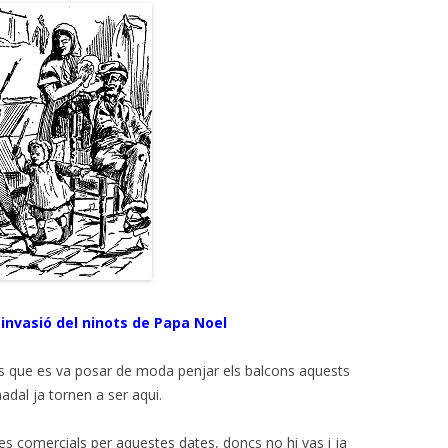
a invasió del ninots de Papa Noel
nys que es va posar de moda penjar els balcons aquests
adal ja tornen a ser aqui.
es comercials per aquestes dates, doncs no hi vas i ja