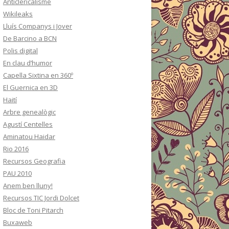
Anticlericalisme
Wikileaks
Lluís Companys i Jover
De Barcino a BCN
Polis digital
En clau d’humor
Capella Sixtina en 360º
El Guernica en 3D
Haití
Arbre genealògic
Agustí Centelles
Aminatou Haidar
Rio 2016
Recursos Geografia
PAU 2010
Anem ben lluny!
Recursos TIC Jordi Dolcet
Bloc de Toni Pitarch
Buxaweb