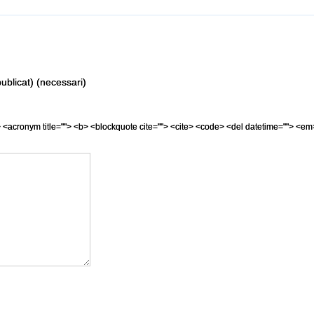
ublicat) (necessari)
=""> <acronym title=""> <b> <blockquote cite=""> <cite> <code> <del datetime=""> <em