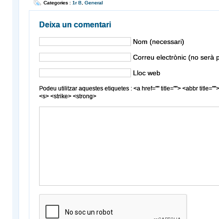
Categories :
1r B
,
General
Deixa un comentari
Nom (necessari)
Correu electrònic (no serà p
Lloc web
Podeu utilitzar aquestes etiquetes : <a href="" title=""> <abbr title
<s> <strike> <strong>