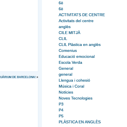
6è
6è
ACTIVITATS DE CENTRE
Activitats del centre
anglès
CILE MITJÀ
CLIL
CLIL Plàstica en anglès
Comenius
Educació emocional
Escola Verda
General
general
AQUÀRIUM DE BARCELONA!
»
Llengua i cohesió
Música i Coral
Notícies
Noves Tecnologies
P3
P4
P5
PLÀSTICA EN ANGLÈS