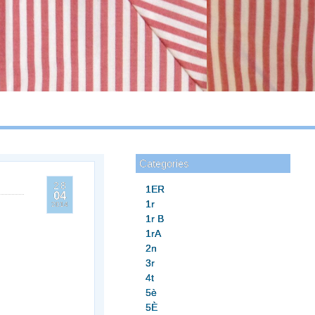
Categories
28
1ER
04
1r
2014
1r B
1rA
2n
3r
4t
5è
5È