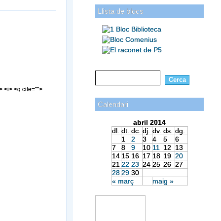
Llista de blocs
> <i> <q cite="">
Calendari
abril 2014
dl.
dt.
dc.
dj.
dv.
ds.
dg.
1
2
3
4
5
6
7
8
9
10
11
12
13
14
15
16
17
18
19
20
21
22
23
24
25
26
27
28
29
30
« març
maig »