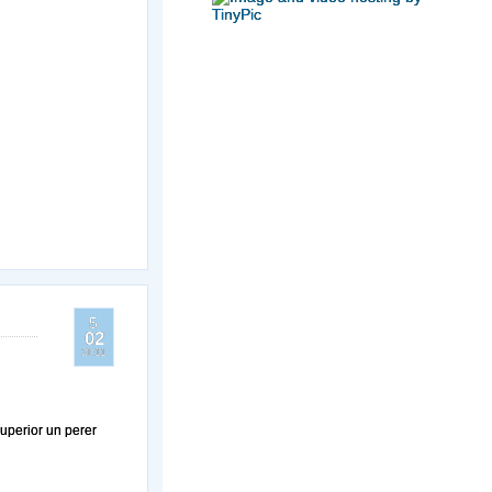
5
02
2011
Superior un perer