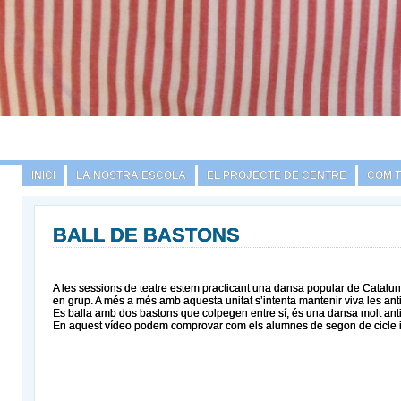
INICI
LA NOSTRA ESCOLA
EL PROJECTE DE CENTRE
COM 
BALL DE BASTONS
A les sessions de teatre estem practicant una dansa popular de Cataluny
en grup. A més a més amb aquesta unitat s’intenta mantenir viva les ant
Es balla amb dos bastons que colpegen entre sí, és una dansa molt antig
En aquest vídeo podem comprovar com els alumnes de segon de cicle in