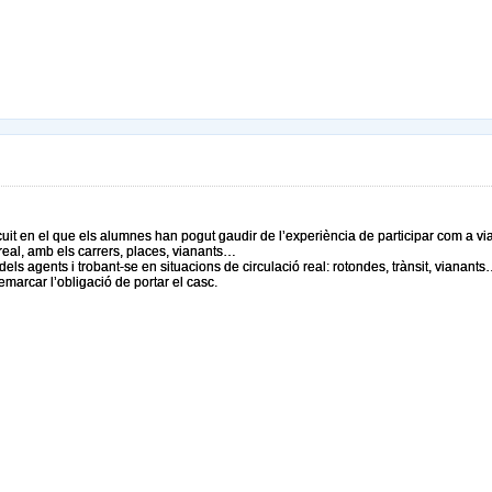
circuit en el que els alumnes han pogut gaudir de l’experiència de participar com a v
t real, amb els carrers, places, vianants…
dels agents i trobant-se en situacions de circulació real: rotondes, trànsit, vianants…
remarcar l’obligació de portar el casc.