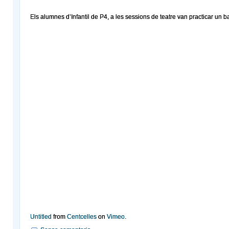
Els alumnes d’Infantil de P4, a les sessions de teatre van practicar un ball
Untitled
from
Centcelles
on
Vimeo
.