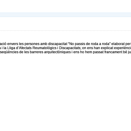
zació envers les persones amb discapacitat “No passis de roda a roda” elaborat per
 la Lliga d’Afectats Reumatològics i Discapacitats; on ens han explicat experiènc
seqüències de les barreres arquitectòniques i ens ho hem passat francament bé ju