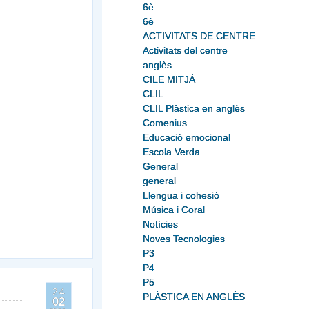
6è
6è
ACTIVITATS DE CENTRE
Activitats del centre
anglès
CILE MITJÀ
CLIL
CLIL Plàstica en anglès
Comenius
Educació emocional
Escola Verda
General
general
Llengua i cohesió
Música i Coral
Notícies
Noves Tecnologies
P3
P4
P5
24
PLÀSTICA EN ANGLÈS
02