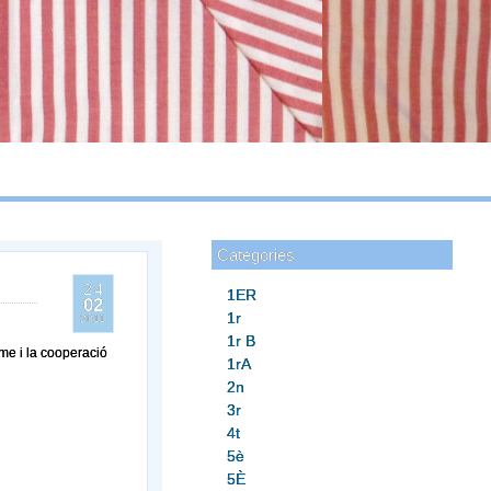
Categories
24
1ER
02
1r
2011
1r B
tme i la cooperació
1rA
2n
3r
4t
5è
5È