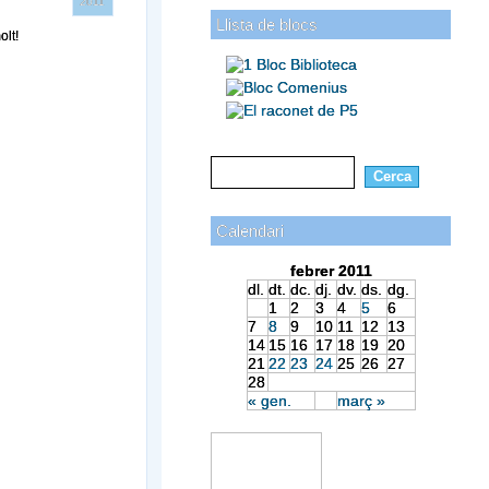
2011
Llista de blocs
olt!
Calendari
febrer 2011
dl.
dt.
dc.
dj.
dv.
ds.
dg.
1
2
3
4
5
6
7
8
9
10
11
12
13
14
15
16
17
18
19
20
21
22
23
24
25
26
27
28
« gen.
març »