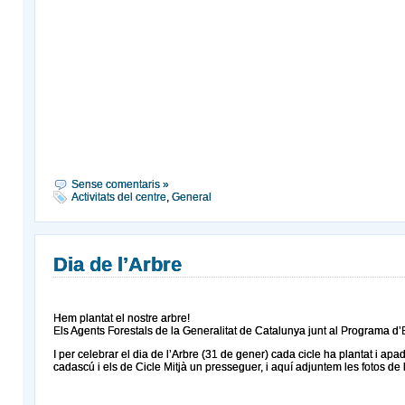
Sense comentaris »
Activitats del centre
,
General
Dia de l’Arbre
Hem plantat el nostre arbre!
Els Agents Forestals de la Generalitat de Catalunya junt al Programa d’E
I per celebrar el dia de l’Arbre (31 de gener) cada cicle ha plantat i apa
cadascú i els de Cicle Mitjà un presseguer, i aquí adjuntem les fotos de 