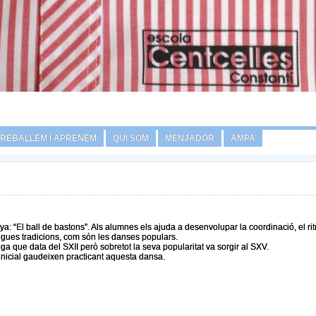
TREBALLEM I APRENEM
QUI SOM
MENJADOR
AMPA
a: “El ball de bastons”. Als alumnes els ajuda a desenvolupar la coordinació, el ri
igues tradicions, com són les danses populars.
a que data del SXII però sobretot la seva popularitat va sorgir al SXV.
icial gaudeixen practicant aquesta dansa.