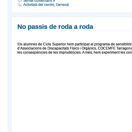
Sense comentaris »
Activitats del centre
,
General
No passis de roda a roda
Els alumnes de Cicle Superior hem participat al programa de sensibilit
d’Associacions de Discapacitats Físics i Orgànics, COCEMFE Tarragona i
les conseqüències de les imprudències. A més, hem experiment les con