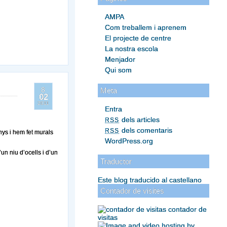
AMPA
Com treballem i aprenem
El projecte de centre
La nostra escola
Menjador
Qui som
8
Meta
02
2011
Entra
dels articles
RSS
dels comentaris
RSS
nys i hem fet murals
WordPress.org
n niu d’ocells i d’un
Traductor
Este blog traducido al castellano
Contador de visites
contador de
visitas