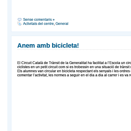
Sense comentaris »
Activitats del centre
,
General
Anem amb bicicleta!
El Circuit Català de Trànsit de la Generalitat ha facilitat a l’Escola un 
ciclistes en un petit circuit com si es trobessin en una situació de trànsi
Els alumnes van circular en bicicleta respectant els senyals i les ordres 
comentar l’activitat, les normes a seguir en el dia a dia al carrer i es va 