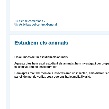
Sense comentaris »
Activitats del centre
,
General
Estudiem els animals
Els alumnes de 2n estudiem els animals!
Aquests dies hem estat estudiant els animals, hem investigat i per grup
tal com veureu en les fotografies.
Hem après molt del món dels insectes amb un insectari, amb diferents co
panell de mel de veritat, cosa que ens ha fet molta il•lusió.