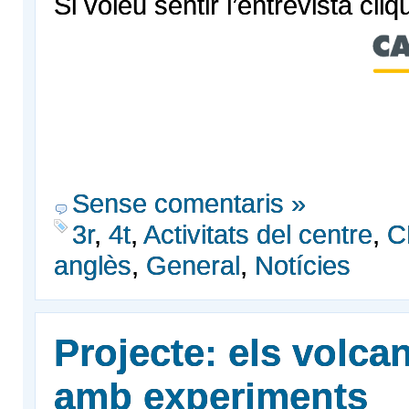
Si voleu sentir l’entrevista cliq
Sense comentaris »
3r
,
4t
,
Activitats del centre
,
C
anglès
,
General
,
Notícies
Projecte: els volca
amb experiments