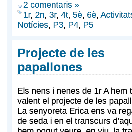
2 comentaris »
1r
,
2n
,
3r
,
4t
,
5è
,
6è
,
Activita
Notícies
,
P3
,
P4
,
P5
Projecte de les
papallones
Els nens i nenes de 1r A hem t
valent el projecte de les papal
La senyoreta Erica ens va reg
de seda i en el transcurs d’aq
hem pogut veure, en viu, la t