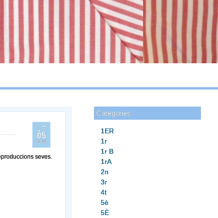
Categories
17
1ER
05
1r
2011
1r B
reproduccions seves.
1rA
2n
3r
4t
5è
5È