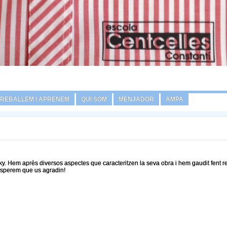
TREBALLEM I APRENEM
QUI SOM
MENJADOR
AMPA
insky. Hem après diversos aspectes que caracteritzen la seva obra i hem gaudit fent 
 Esperem que us agradin!