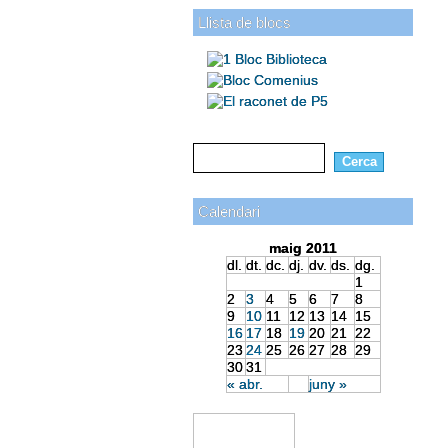
Llista de blocs
Calendari
maig 2011
dl.
dt.
dc.
dj.
dv.
ds.
dg.
1
2
3
4
5
6
7
8
9
10
11
12
13
14
15
16
17
18
19
20
21
22
23
24
25
26
27
28
29
30
31
« abr.
juny »