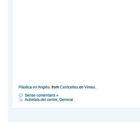
Plàstica en Anglès.
from
Centcelles
on
Vimeo
.
Sense comentaris »
Activitats del centre
,
General