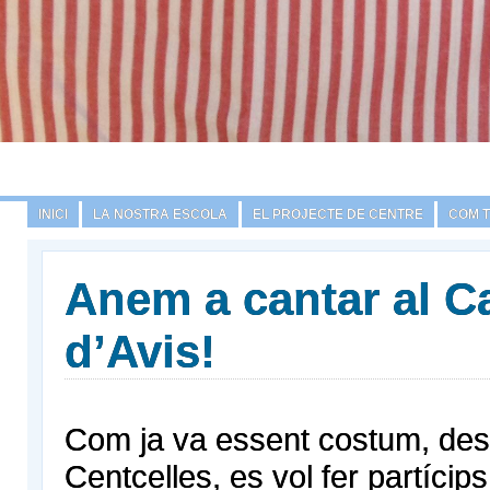
INICI
LA NOSTRA ESCOLA
EL PROJECTE DE CENTRE
COM 
Anem a cantar al C
d’Avis!
Com ja va essent costum, des 
Centcelles, es vol fer partícips 