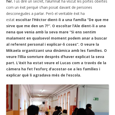
fer.
I us diré un secret, l’alumnat ha viscut les portes obertes
com un èxit perquè s’han posat davant de persones
desconegudes a parlar. Però el veritable èxit ha
estat
escoltar l’Héctor dient-li a una família “De que me
sirve que me den un 7?”. O escoltar l’Ale dient-li a una
nena que venia amb la seva mare “Si ens sentim
malament en qualsevol moment podem anar a buscar
al referent personal i explicar-li coses”. O veure la
Mikaela organitzant una dinàmica amb les famílies. O
veure l’Illia somriure després d’haver explicat la seva
part. L’èxit ha estat veure el Lucas com a través de la
càmera ha fet l’esforç d’acostar-se a les famílies i
explicar què li agradava més de l’escola.