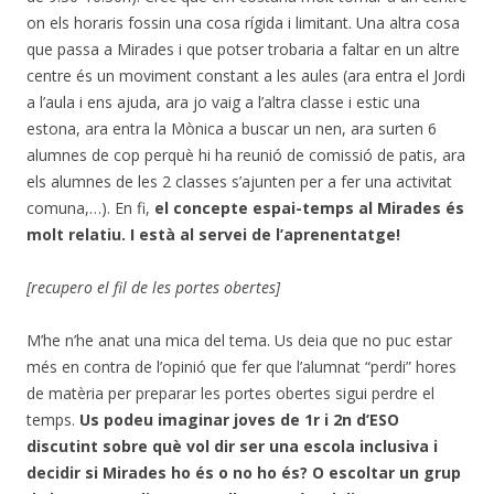
on els horaris fossin una cosa rígida i limitant. Una altra cosa
que passa a Mirades i que potser trobaria a faltar en un altre
centre és un moviment constant a les aules (ara entra el Jordi
a l’aula i ens ajuda, ara jo vaig a l’altra classe i estic una
estona, ara entra la Mònica a buscar un nen, ara surten 6
alumnes de cop perquè hi ha reunió de comissió de patis, ara
els alumnes de les 2 classes s’ajunten per a fer una activitat
comuna,…). En fi,
el concepte espai-temps al Mirades és
molt relatiu. I està al servei de l’aprenentatge!
[recupero el fil de les portes obertes]
M’he n’he anat una mica del tema. Us deia que no puc estar
més en contra de l’opinió que fer que l’alumnat “perdi” hores
de matèria per preparar les portes obertes sigui perdre el
temps.
Us podeu imaginar joves de 1r i 2n d’ESO
discutint sobre què vol dir ser una escola inclusiva i
decidir si Mirades ho és o no ho és?
O escoltar un grup