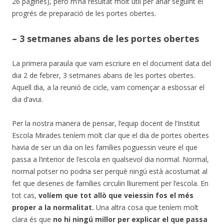
26 pàgines), però m’ha resultat molt útil per anar seguint el
progrés de preparació de les portes obertes.
– 3 setmanes abans de les portes obertes
La primera paraula que vam escriure en el document data del
dia 2 de febrer, 3 setmanes abans de les portes obertes.
Aquell dia, a la reunió de cicle, vam començar a esbossar el
dia d’avui.
Per la nostra manera de pensar, l’equip docent de l’Institut
Escola Mirades teníem molt clar que el dia de portes obertes
havia de ser un dia on les famílies poguessin veure el que
passa a l’interior de l’escola en qualsevol dia normal. Normal,
normal potser no podria ser perquè ningú està acostumat al
fet que desenes de famílies circulin lliurement per l’escola. En
tot cas,
volíem que tot allò que veiessin fos el més
proper a la normalitat.
Una altra cosa que teníem molt
clara és que
no hi ningú millor per explicar el que passa