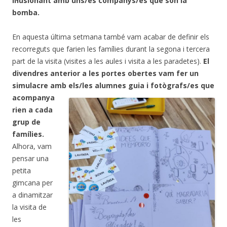
il·lusionant amb uns/es companys/es que són la
bomba.
En aquesta última setmana també vam acabar de definir els
recorreguts que farien les famílies durant la segona i tercera
part de la visita (visites a les aules i visita a les paradetes).
El
divendres anterior a les portes obertes vam fer un
simulacre amb
els/les alumnes guia i fotògrafs/es que
acompanya
rien a cada
grup de
famílies.
Alhora, vam
pensar una
petita
gimcana per
a dinamitzar
la visita de
les