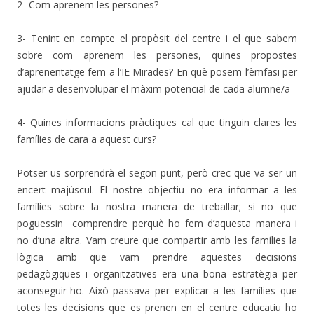
2- Com aprenem les persones?
3- Tenint en compte el propòsit del centre i el que sabem
sobre com aprenem les persones, quines propostes
d’aprenentatge fem a l’IE Mirades? En què posem l’èmfasi per
ajudar a desenvolupar el màxim potencial de cada alumne/a
4- Quines informacions pràctiques cal que tinguin clares les
famílies de cara a aquest curs?
Potser us sorprendrà el segon punt, però crec que va ser un
encert majúscul. El nostre objectiu no era informar a les
famílies sobre la nostra manera de treballar; si no que
poguessin comprendre perquè ho fem d’aquesta manera i
no d’una altra. Vam creure que compartir amb les famílies la
lògica amb que vam prendre aquestes decisions
pedagògiques i organitzatives era una bona estratègia per
aconseguir-ho. Això passava per explicar a les famílies que
totes les decisions que es prenen en el centre educatiu ho