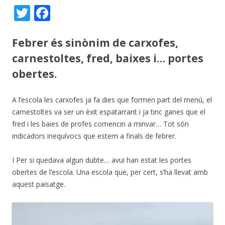
T
F
w
ac
itt
e
Febrer és sinònim de carxofes,
er
b
carnestoltes, fred, baixes i… portes
o
obertes.
o
A l’escola les carxofes ja fa dies que formen part del menú, el
k
carnestoltes va ser un èxit espatarrant i ja tinc ganes que el
fred i les baies de profes comencin a minvar… Tot són
indicadors inequívocs que estem a finals de febrer.
I Per si quedava algun dubte… avui han estat les portes
obertes de l’escola. Una escola que, per cert, s’ha llevat amb
aquest paisatge.