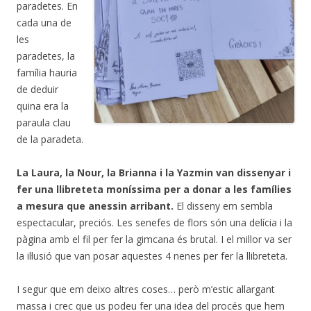
paradetes. En
cada una de
les
paradetes, la
família hauria
de deduir
quina era la
paraula clau
de la paradeta.
La Laura, la Nour, la Brianna i la Yazmin van dissenyar i
fer una llibreteta moníssima per a donar a les famílies
a mesura que anessin arribant.
El disseny em sembla
espectacular, preciós. Les senefes de flors són una delícia i la
pàgina amb el fil per fer la gimcana és brutal. I el millor va ser
la il·lusió que van posar aquestes 4 nenes per fer la llibreteta.
I segur que em deixo altres coses… però m’estic allargant
massa i crec que us podeu fer una idea del procés que hem