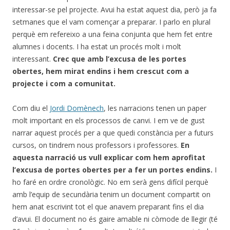
interessar-se pel projecte. Avui ha estat aquest dia, però ja fa
setmanes que el vam començar a preparar. I parlo en plural
perquè em refereixo a una feina conjunta que hem fet entre
alumnes i docents. I ha estat un procés molt i molt
interessant.
Crec que amb l’excusa de les portes
obertes, hem mirat endins i hem crescut com a
projecte i com a comunitat.
Com diu el
Jordi Domènech
, les narracions tenen un paper
molt important en els processos de canvi. I em ve de gust
narrar aquest procés per a que quedi constància per a futurs
cursos, on tindrem nous professors i professores.
En
aquesta narració us vull explicar com hem aprofitat
l’excusa de portes obertes per a fer un portes endins.
I
ho faré en ordre cronològic. No em serà gens difícil perquè
amb l’equip de secundària tenim un document compartit on
hem anat escrivint tot el que anavem preparant fins el dia
d’avui. El document no és gaire amable ni còmode de llegir (té