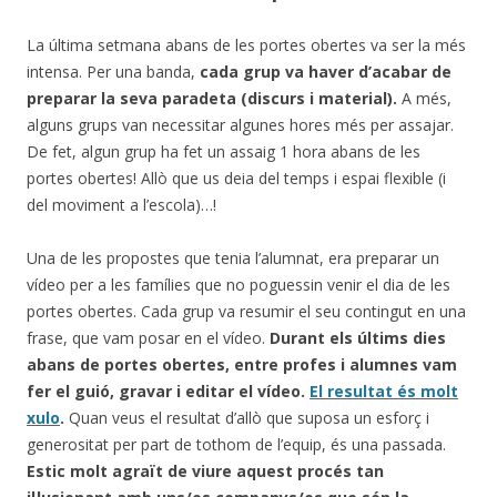
La última setmana abans de les portes obertes va ser la més
intensa. Per una banda,
cada grup va haver d’acabar de
preparar la seva paradeta (discurs i material).
A més,
alguns grups van necessitar algunes hores més per assajar.
De fet, algun grup ha fet un assaig 1 hora abans de les
portes obertes! Allò que us deia del temps i espai flexible (i
del moviment a l’escola)…!
Una de les propostes que tenia l’alumnat, era preparar un
vídeo per a les famílies que no poguessin venir el dia de les
portes obertes. Cada grup va resumir el seu contingut en una
frase, que vam posar en el vídeo.
Durant els últims dies
abans de portes obertes, entre profes i alumnes vam
fer el guió, gravar i editar el vídeo.
El resultat és molt
xulo
.
Quan veus el resultat d’allò que suposa un esforç i
generositat per part de tothom de l’equip, és una passada.
Estic molt agraït de viure aquest procés tan