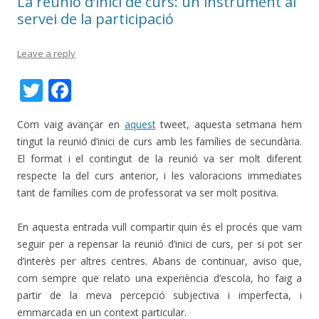
La reunió d’inici de curs: un instrument al
servei de la participació
Leave a reply
T
F
w
ac
Com vaig avançar en
aquest
tweet, aquesta setmana hem
itt
e
tingut la reunió d’inici de curs amb les famílies de secundària.
er
b
El format i el contingut de la reunió va ser molt diferent
o
respecte la del curs anterior, i les valoracions immediates
tant de famílies com de professorat va ser molt positiva.
o
k
En aquesta entrada vull compartir quin és el procés que vam
seguir per a repensar la reunió d’inici de curs, per si pot ser
d’interès per altres centres. Abans de continuar, aviso que,
com sempre que relato una experiència d’escola, ho faig a
partir de la meva percepció subjectiva i imperfecta, i
emmarcada en un context particular.