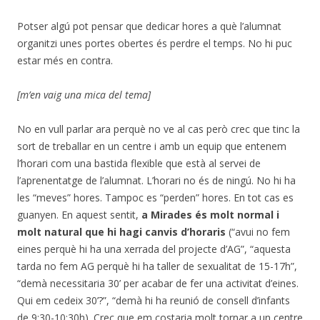
Potser algú pot pensar que dedicar hores a què l’alumnat
organitzi unes portes obertes és perdre el temps. No hi puc
estar més en contra.
[m’en vaig una mica del tema]
No en vull parlar ara perquè no ve al cas però crec que tinc la
sort de treballar en un centre i amb un equip que entenem
l’horari com una bastida flexible que està al servei de
l’aprenentatge de l’alumnat. L’horari no és de ningú. No hi ha
les “meves” hores. Tampoc es “perden” hores. En tot cas es
guanyen. En aquest sentit,
a Mirades és molt normal i
molt natural que hi hagi canvis d’horaris
(“avui no fem
eines perquè hi ha una xerrada del projecte d’AG”, “aquesta
tarda no fem AG perquè hi ha taller de sexualitat de 15-17h”,
“demà necessitaria 30’ per acabar de fer una activitat d’eines.
Qui em cedeix 30’?”, “demà hi ha reunió de consell d’infants
de 9:30-10:30h). Crec que em costaria molt tornar a un centre