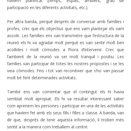
haviem planificat (temps, espais, ambient, grau de
participació en les diferents activitats, etc.).
Per altra banda, perquè després de conversar amb famílies i
profes, crec que els objectius que ens vam plantejar els vam
assolir. Les famílies ens van transmetre que l’estructura de la
reunió els hi va agradar molt perquè es van sentir molt ben
acollides i molt còmodes a l’hora d’intervenir. Crec que
l’ambient de la reunió va ser molt tranquil i positiu. Les
famílies van participar de totes les nostres propostes i se les
veia còmodes. Fins i tot van reconèixer que s’ho van passar
molt bé fent determinades activitats.
També ens van comentar que el contingut els hi havia
semblat molt apropiat. Els hi va resultar interessant saber
com aprenem les persones i participar en una de les activitats
que havíem fet amb els seus fills i filles a classe. A banda, van
dir que, després de tenir aquesta informació, li troben més
sentit a la manera com treballem al centre.