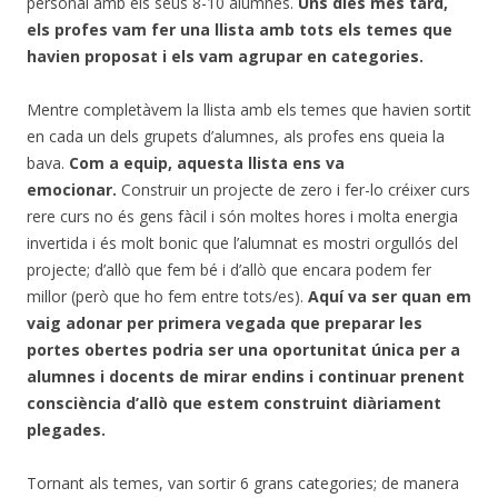
personal amb els seus 8-10 alumnes.
Uns dies més tard,
els profes vam fer una llista amb tots els temes que
havien proposat i els vam agrupar en categories.
Mentre completàvem la llista amb els temes que havien sortit
en cada un dels grupets d’alumnes, als profes ens queia la
bava.
Com a equip, aquesta llista ens va
emocionar.
Construir un projecte de zero i fer-lo créixer curs
rere curs no és gens fàcil i són moltes hores i molta energia
invertida i és molt bonic que l’alumnat es mostri orgullós del
projecte; d’allò que fem bé i d’allò que encara podem fer
millor (però que ho fem entre tots/es).
Aquí va ser quan em
vaig adonar per primera vegada que preparar les
portes obertes podria ser una oportunitat única per a
alumnes i docents de mirar endins i continuar prenent
consciència d’allò que estem construint diàriament
plegades.
Tornant als temes, van sortir 6 grans categories; de manera