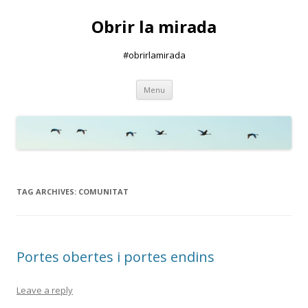
Obrir la mirada
#obrirlamirada
Skip
Menu
to
content
TAG ARCHIVES:
COMUNITAT
Portes obertes i portes endins
Leave a reply