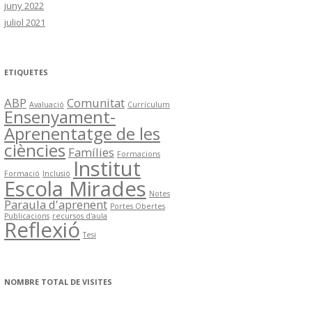
juny 2022
juliol 2021
ETIQUETES
ABP
Comunitat
Avaluació
Currículum
Ensenyament-
Aprenentatge de les
ciències
Famílies
Formacions
Institut
Formació
Inclusió
Escola Mirades
Notes
Paraula d'aprenent
Portes Obertes
Publicacions
recursos d'aula
Reflexió
Tesi
NOMBRE TOTAL DE VISITES