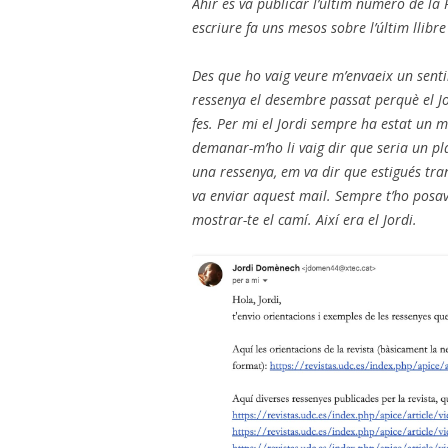
Ahir es va publicar l’últim número de la
escriure fa uns mesos sobre l’últim llibr
Des que ho vaig veure m’envaeix un senti
ressenya el desembre passat perquè el 
fes. Per mi el Jordi sempre ha estat un 
demanar-m’ho li vaig dir que seria un pla
una ressenya, em va dir que estigués tranqu
va enviar aquest mail. Sempre t’ho posava
mostrar-te el camí. Així era el Jordi.