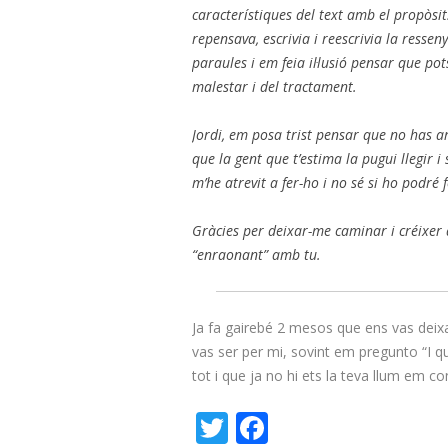
característiques del text amb el propòsi
repensava, escrivia i reescrivia la ressen
paraules i em feia il·lusió pensar que po
malestar i del tractament.
Jordi, em posa trist pensar que no has arr
que la gent que t’estima la pugui llegir i
m’he atrevit a fer-ho i no sé si ho podr
Gràcies per deixar-me caminar i créixer 
“enraonant” amb tu.
Ja fa gairebé 2 mesos que ens vas deixa
vas ser per mi, sovint em pregunto “I què
tot i que ja no hi ets la teva llum em con
T
F