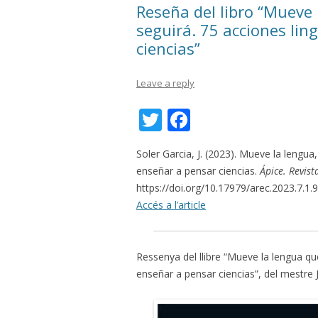
Reseña del libro “Mueve 
seguirá. 75 acciones lin
ciencias”
Leave a reply
T
F
w
ac
Soler Garcia, J. (2023). Mueve la lengua,
itt
e
enseñar a pensar ciencias.
Ápice. Revist
er
b
https://doi.org/10.17979/arec.2023.7.1.
o
Accés a l’article
o
k
Ressenya del llibre “Mueve la lengua que
enseñar a pensar ciencias”, del mestre