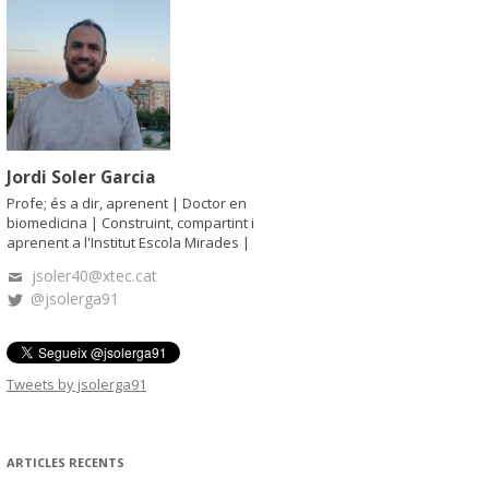
a
:
Jordi Soler Garcia
Profe; és a dir, aprenent | Doctor en
biomedicina | Construint, compartint i
aprenent a l'Institut Escola Mirades |
jsoler40@xtec.cat
@jsolerga91
Tweets by jsolerga91
ARTICLES RECENTS