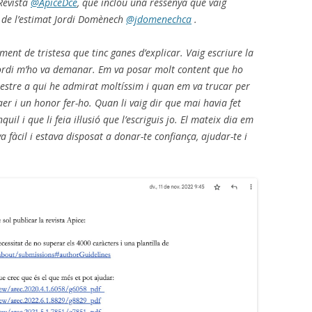
 Revista
@ApiceDce
, que inclou una ressenya que vaig
e de l’estimat Jordi Domènech
@jdomenechca
.
ment de tristesa que tinc ganes d’explicar.
Vaig escriure la
Jordi m’ho va demanar. Em va posar molt content que ho
mestre a qui he admirat moltíssim i quan em va trucar per
er i un honor fer-ho. Quan li vaig dir que mai havia fet
il i que li feia il·lusió que l’escriguis jo. El mateix dia em
 fàcil i estava disposat a donar-te confiança, ajudar-te i