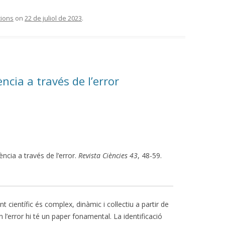
cions
on
22 de juliol de 2023
.
ència a través de l’error
iència a través de l’error.
Revista Ciències 43
, 48-59.
científic és complex, dinàmic i col·lectiu a partir de
l’error hi té un paper fonamental. La identificació