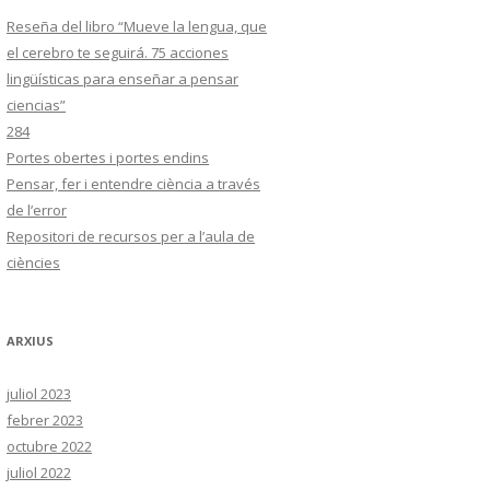
Reseña del libro “Mueve la lengua, que
el cerebro te seguirá. 75 acciones
lingüísticas para enseñar a pensar
ciencias”
284
Portes obertes i portes endins
Pensar, fer i entendre ciència a través
de l’error
Repositori de recursos per a l’aula de
ciències
ARXIUS
juliol 2023
febrer 2023
octubre 2022
juliol 2022