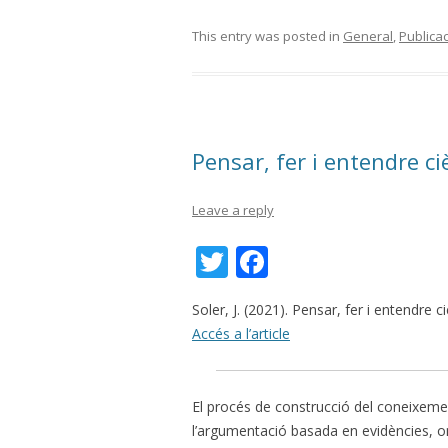
w
ac
itt
e
This entry was posted in
General
,
Publica
er
b
o
o
Pensar, fer i entendre ci
k
Leave a reply
T
F
w
ac
Soler, J. (2021). Pensar, fer i entendre c
itt
e
Accés a l’article
er
b
o
El procés de construcció del coneixement 
o
l’argumentació basada en evidències, on 