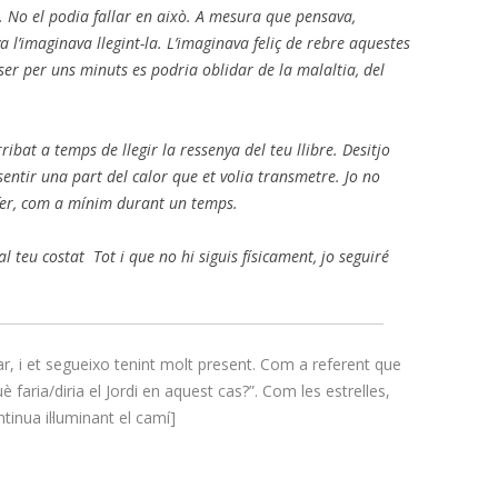
t. No el podia fallar en això. A mesura que pensava,
ya l’imaginava llegint-la. L’imaginava feliç de rebre aquestes
tser per uns minuts es podria oblidar de la malaltia, del
ibat a temps de llegir la ressenya del teu llibre. Desitjo
 sentir una part del calor que et volia transmetre. Jo no
é fer, com a mínim durant un temps.
al teu costat
Tot i que no hi siguis físicament, jo seguiré
r, i et segueixo tenint molt present. Com a referent que
 faria/diria el Jordi en aquest cas?”. Com les estrelles,
tinua il·luminant el camí]