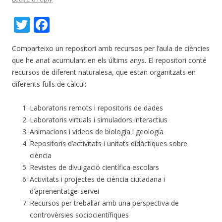
T
F
w
ac
Comparteixo un repositori amb recursos per l’aula de ciències
itt
e
que he anat acumulant en els últims anys. El repositori conté
er
b
recursos de diferent naturalesa, que estan organitzats en
o
diferents fulls de càlcul:
o
Laboratoris remots i repositoris de dades
k
Laboratoris virtuals i simuladors interactius
Animacions i vídeos de biologia i geologia
Repositoris d’activitats i unitats didàctiques sobre
ciència
Revistes de divulgació científica escolars
Activitats i projectes de ciència ciutadana i
d’aprenentatge-servei
Recursos per treballar amb una perspectiva de
controvèrsies sociocientífiques