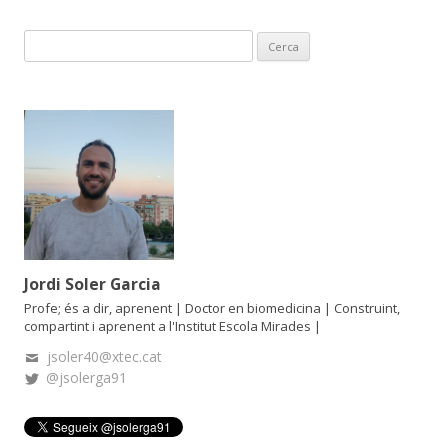
k
C
e
r
c
a
:
Jordi Soler Garcia
Profe; és a dir, aprenent | Doctor en biomedicina | Construint,
compartint i aprenent a l'Institut Escola Mirades |
jsoler40@xtec.cat
@jsolerga91