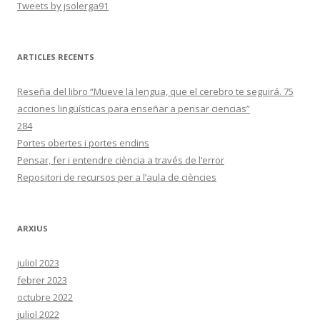
Tweets by jsolerga91
ARTICLES RECENTS
Reseña del libro “Mueve la lengua, que el cerebro te seguirá. 75
acciones lingüísticas para enseñar a pensar ciencias”
284
Portes obertes i portes endins
Pensar, fer i entendre ciència a través de l’error
Repositori de recursos per a l’aula de ciències
ARXIUS
juliol 2023
febrer 2023
octubre 2022
juliol 2022