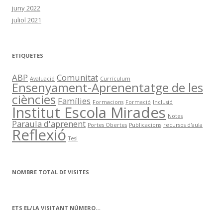
juny 2022
juliol 2021
ETIQUETES
ABP
Comunitat
Avaluació
Currículum
Ensenyament-Aprenentatge de les
ciències
Famílies
Formacions
Formació
Inclusió
Institut Escola Mirades
Notes
Paraula d'aprenent
Portes Obertes
Publicacions
recursos d'aula
Reflexió
Tesi
NOMBRE TOTAL DE VISITES
ETS EL/LA VISITANT NÚMERO…