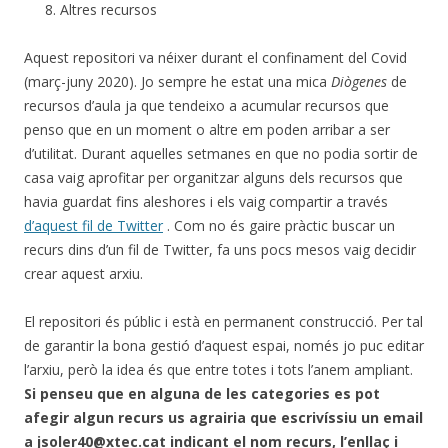
Altres recursos
Aquest repositori va néixer durant el confinament del Covid
(març-juny 2020). Jo sempre he estat una mica
Diògenes
de
recursos d’aula ja que tendeixo a acumular recursos que
penso que en un moment o altre em poden arribar a ser
d’utilitat. Durant aquelles setmanes en que no podia sortir de
casa vaig aprofitar per organitzar alguns dels recursos que
havia guardat fins aleshores i els vaig compartir a través
d’aquest fil de Twitter
. Com no és gaire pràctic buscar un
recurs dins d’un fil de Twitter, fa uns pocs mesos vaig decidir
crear aquest arxiu.
El repositori és públic i està en permanent construcció. Per tal
de garantir la bona gestió d’aquest espai, només jo puc editar
l’arxiu, però la idea és que entre totes i tots l’anem ampliant.
Si penseu que en alguna de les categories es pot
afegir algun recurs us agrairia que escrivíssiu un email
a jsoler40@xtec.cat indicant el nom recurs, l’enllaç i