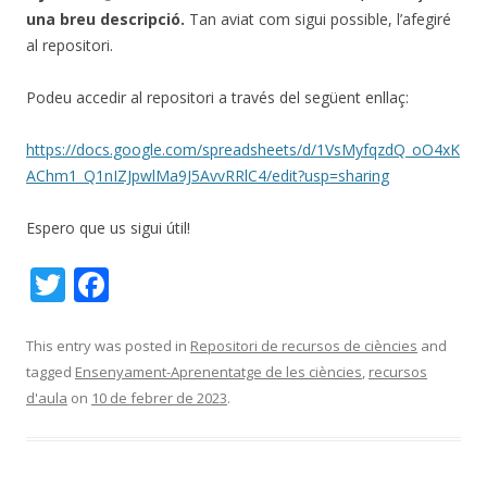
una breu descripció.
Tan aviat com sigui possible, l’afegiré
al repositori.
Podeu accedir al repositori a través del següent enllaç:
https://docs.google.com/spreadsheets/d/1VsMyfqzdQ_oO4xK
AChm1_Q1nIZJpwlMa9J5AvvRRlC4/edit?usp=sharing
Espero que us sigui útil!
T
F
w
ac
itt
e
This entry was posted in
Repositori de recursos de ciències
and
tagged
Ensenyament-Aprenentatge de les ciències
,
recursos
er
b
d'aula
on
10 de febrer de 2023
.
o
o