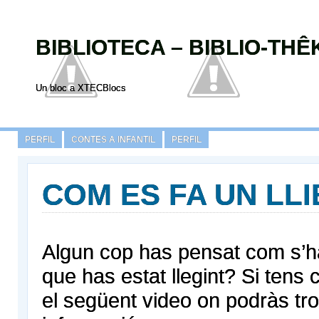
BIBLIOTECA – BIBLIO-TH
Un bloc a XTECBlocs
PERFIL
CONTES A INFANTIL
PERFIL
COM ES FA UN LL
Algun cop has pensat com s’ha 
que has estat llegint? Si tens c
el següent video on podràs tro