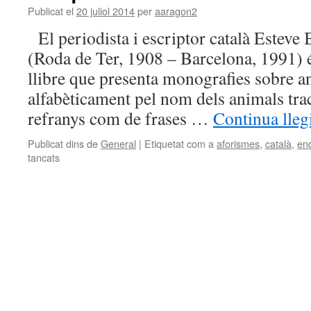
Publicat el
20 juliol 2014
per
aaragon2
El periodista i escriptor català Esteve
(Roda de Ter, 1908 – Barcelona, 1991) é
llibre que presenta monografies sobre a
alfabèticament pel nom dels animals trac
refranys com de frases …
Continua lleg
Publicat dins de
General
|
Etiquetat com a
aforismes
,
català
,
end
tancats
a
Els
animals
segons
el
poble,
d’Esteve
Busquets
i
Molas