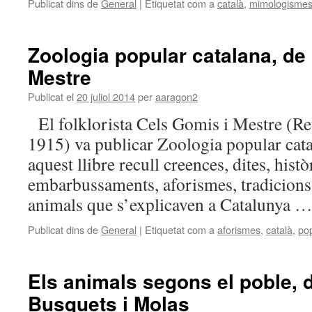
Publicat dins de
General
|
Etiquetat com a
català
,
mimologisme
Zoologia popular catalana, de
Mestre
Publicat el
20 juliol 2014
per
aaragon2
El folklorista Cels Gomis i Mestre (Re
1915) va publicar Zoologia popular cat
aquest llibre recull creences, dites, histò
embarbussaments, aforismes, tradicions 
animals que s’explicaven a Catalunya 
Publicat dins de
General
|
Etiquetat com a
aforismes
,
català
,
po
Els animals segons el poble, 
Busquets i Molas