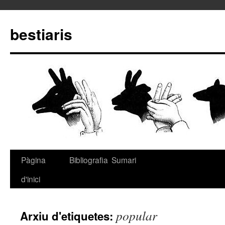
bestiaris
Pàgina
Bibliografia
Sumari
Vés
d'inici
al
contingut
popular
Arxiu d'etiquetes: