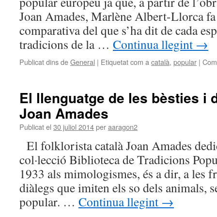
popular europeu ja que, a partir de l’obra
Joan Amades, Marlène Albert-Llorca fa 
comparativa del que s’ha dit de cada esp
tradicions de la …
Continua llegint
→
Publicat dins de
General
|
Etiquetat com a
català
,
popular
|
Come
El llenguatge de les bèsties i 
Joan Amades
Publicat el
30 juliol 2014
per
aaragon2
El folklorista català Joan Amades dedi
col·lecció Biblioteca de Tradicions Popu
1933 als mimologismes, és a dir, a les f
diàlegs que imiten els so dels animals, s
popular. …
Continua llegint
→