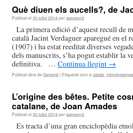
Què diuen els aucells?, de Ja
Publicat el
30 juliol 2014
per
aaragon2
La primera edició d’aquest recull de 
català Jacint Verdaguer aparegué en el r
(1907) i ha estat reeditat diverses vegad
dels manuscrits, s’ha pogut establir la v
definitiva. …
Continua llegint
→
Publicat dins de
General
|
Etiquetat com a
català
,
mimologisme
L’origine des bêtes. Petite c
catalane, de Joan Amades
Publicat el
30 juliol 2014
per
aaragon2
Es tracta d’una gran enciclopèdia etnol