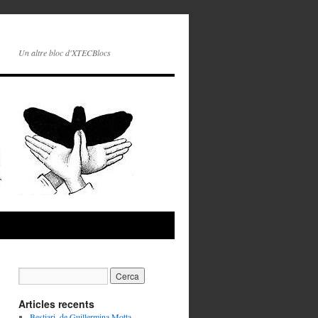
Un altre bloc d'XTECBlocs
Articles recents
Bestiari, de Guillermina Motta