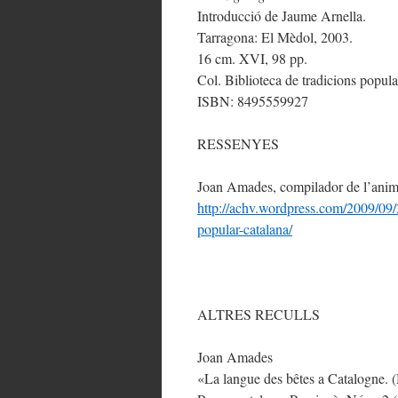
Introducció de Jaume Arnella.
Tarragona: El Mèdol, 2003.
16 cm. XVI, 98 pp.
Col. Biblioteca de tradicions popula
ISBN: 8495559927
RESSENYES
Joan Amades, compilador de l’anima
http://achv.wordpress.com/2009/0
popular-catalana/
ALTRES RECULLS
Joan Amades
«La langue des bêtes a Catalogne. 