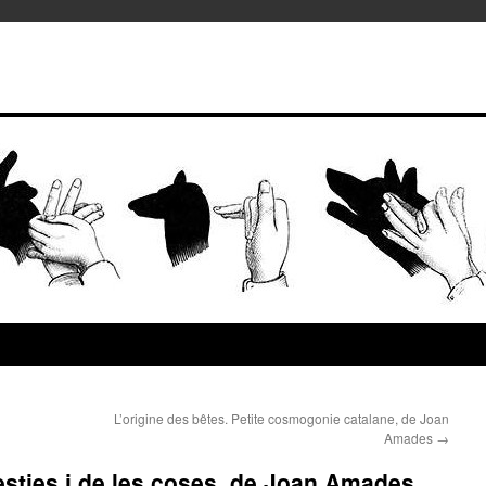
L’origine des bêtes. Petite cosmogonie catalane, de Joan
Amades
→
bèsties i de les coses, de Joan Amades