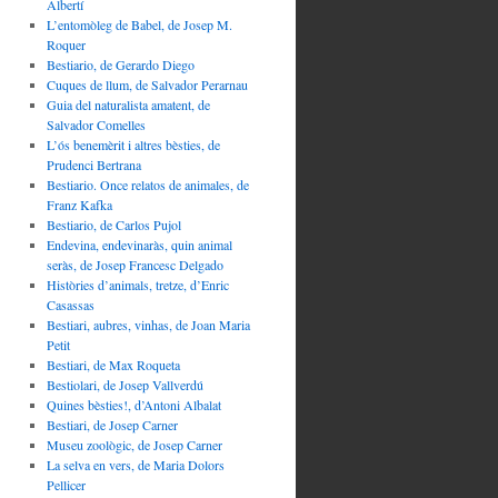
Albertí
L’entomòleg de Babel, de Josep M.
Roquer
Bestiario, de Gerardo Diego
Cuques de llum, de Salvador Perarnau
Guia del naturalista amatent, de
Salvador Comelles
L’ós benemèrit i altres bèsties, de
Prudenci Bertrana
Bestiario. Once relatos de animales, de
Franz Kafka
Bestiario, de Carlos Pujol
Endevina, endevinaràs, quin animal
seràs, de Josep Francesc Delgado
Històries d’animals, tretze, d’Enric
Casassas
Bestiari, aubres, vinhas, de Joan Maria
Petit
Bestiari, de Max Roqueta
Bestiolari, de Josep Vallverdú
Quines bèsties!, d’Antoni Albalat
Bestiari, de Josep Carner
Museu zoològic, de Josep Carner
La selva en vers, de Maria Dolors
Pellicer