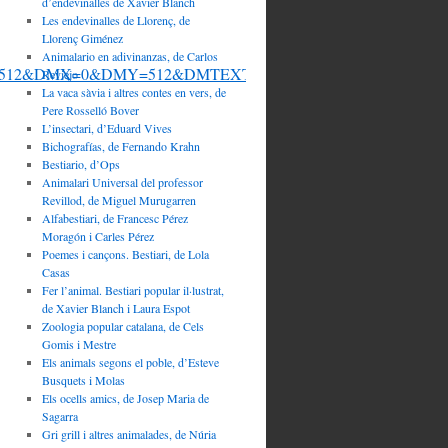
d’endevinalles de Xavier Blanch
Les endevinalles de Llorenç, de
Llorenç Giménez
Animalario en adivinanzas, de Carlos
HT=512&DMX=0&DMY=512&DMTEXT=&DMROTATE=0
Reviejo
La vaca sàvia i altres contes en vers, de
Pere Rosselló Bover
L’insectari, d’Eduard Vives
Bichografías, de Fernando Krahn
Bestiario, d’Ops
Animalari Universal del professor
Revillod, de Miguel Murugarren
Alfabestiari, de Francesc Pérez
Moragón i Carles Pérez
Poemes i cançons. Bestiari, de Lola
Casas
Fer l’animal. Bestiari popular il·lustrat,
de Xavier Blanch i Laura Espot
Zoologia popular catalana, de Cels
Gomis i Mestre
Els animals segons el poble, d’Esteve
Busquets i Molas
Els ocells amics, de Josep Maria de
Sagarra
Gri grill i altres animalades, de Núria