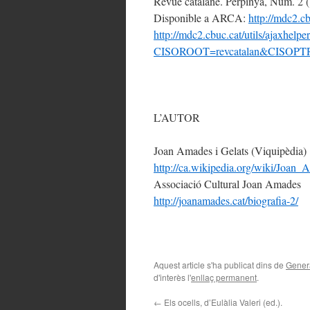
Revue catalane. Perpinyà, Núm. 2 (1
Disponible a ARCA:
http://mdc2.cb
http://mdc2.cbuc.cat/utils/ajaxhelper
CISOROOT=revcatalan&CIS
L’AUTOR
Joan Amades i Gelats (Viquipèdia)
http://ca.wikipedia.org/wiki/Joan
Associació Cultural Joan Amades
http://joanamades.cat/biografia-2/
Aquest article s'ha publicat dins de
Gener
d'interès l'
enllaç permanent
.
←
Els ocells, d’Eulàlia Valeri (ed.).