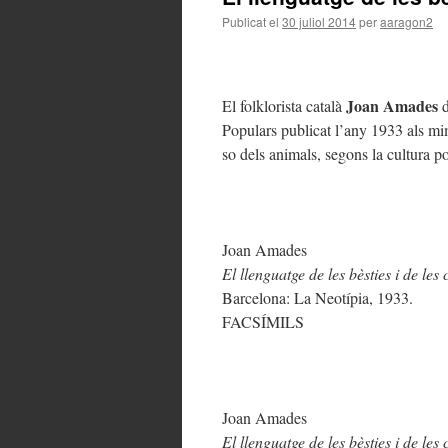
Publicat el
30 juliol 2014
per
aaragon2
Joan Amades
El folklorista català
d
Populars publicat l’any 1933 als mim
so dels animals, segons la cultura p
Joan Amades
El llenguatge de les bèsties i de les 
Barcelona: La Neotípia, 1933.
FACSÍMILS
Joan Amades
El llenguatge de les bèsties i de les 