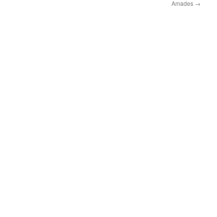
Amades
→