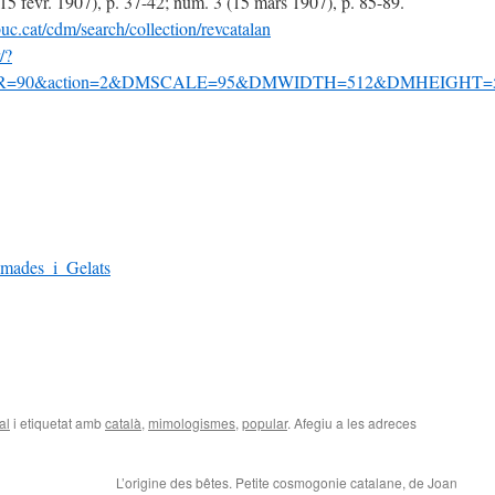
5 févr. 1907), p. 37-42; núm. 3 (15 mars 1907), p. 85-89.
uc.cat/cdm/search/collection/revcatalan
/?
OPTR=90&action=2&DMSCALE=95&DMWIDTH=512&DMHEIG
_Amades_i_Gelats
al
i etiquetat amb
català
,
mimologismes
,
popular
. Afegiu a les adreces
L’origine des bêtes. Petite cosmogonie catalane, de Joan