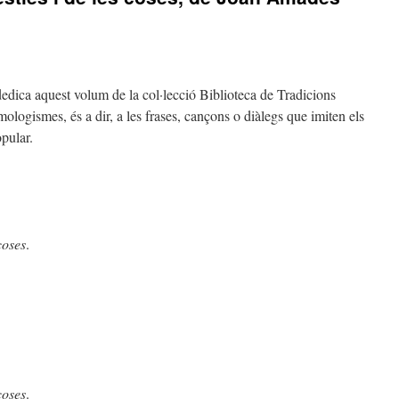
edica aquest volum de la col·lecció Biblioteca de Tradicions
ologismes, és a dir, a les frases, cançons o diàlegs que imiten els
opular.
coses
.
coses
.