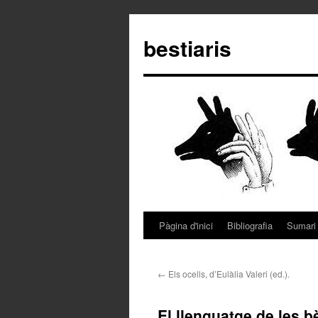
bestiaris
Pàgina d'inici
Bibliografia
Sumari
Vés
al
←
Els ocells, d’Eulàlia Valeri (ed.).
contingut
El llenguatge de les 