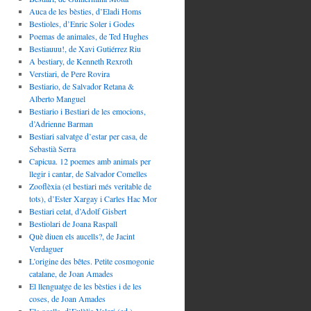
Auca de les bèsties, d’Eladi Homs
Bestioles, d’Enric Soler i Godes
Poemas de animales, de Ted Hughes
Bestiauuu!, de Xavi Gutiérrez Riu
A bestiary, de Kenneth Rexroth
Verstiari, de Pere Rovira
Bestiario, de Salvador Retana &
Alberto Manguel
Bestiario i Bestiari de les emocions,
d’Adrienne Barman
Bestiari salvatge d’estar per casa, de
Sebastià Serra
Capicua. 12 poemes amb animals per
llegir i cantar, de Salvador Comelles
Zooflèxia (el bestiari més veritable de
tots), d’Ester Xargay i Carles Hac Mor
Bestiari celat, d’Adolf Gisbert
Bestiolari de Joana Raspall
Què diuen els aucells?, de Jacint
Verdaguer
L’origine des bêtes. Petite cosmogonie
catalane, de Joan Amades
El llenguatge de les bèsties i de les
coses, de Joan Amades