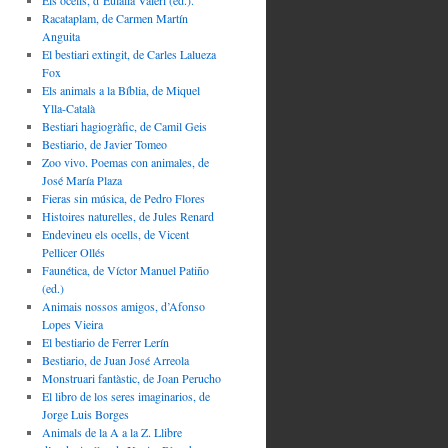
Els ocells, d’Eulàlia Valeri (ed.).
Racataplam, de Carmen Martín
Anguita
El bestiari extingit, de Carles Lalueza
Fox
Els animals a la Bíblia, de Miquel
Ylla-Català
Bestiari hagiogràfic, de Camil Geis
Bestiario, de Javier Tomeo
Zoo vivo. Poemas con animales, de
José María Plaza
Fieras sin música, de Pedro Flores
Histoires naturelles, de Jules Renard
Endevineu els ocells, de Vicent
Pellicer Ollés
Faunética, de Víctor Manuel Patiño
(ed.)
Animais nossos amigos, d’Afonso
Lopes Vieira
El bestiario de Ferrer Lerín
Bestiario, de Juan José Arreola
Monstruari fantàstic, de Joan Perucho
El libro de los seres imaginarios, de
Jorge Luis Borges
Animals de la A a la Z. Llibre