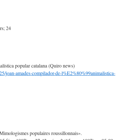
rs; 24
lística popular catalana (Quiro news)
9/25/joan-amades-compilador-de-l%E2%80%99animalistica-
(Mimologismes populaires roussillonnais».