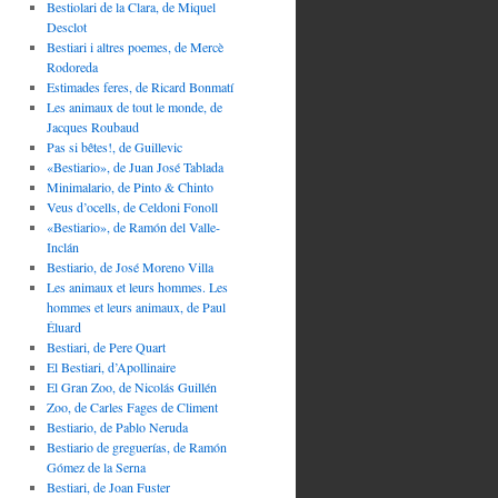
Bestiolari de la Clara, de Miquel
Desclot
Bestiari i altres poemes, de Mercè
Rodoreda
Estimades feres, de Ricard Bonmatí
Les animaux de tout le monde, de
Jacques Roubaud
Pas si bêtes!, de Guillevic
«Bestiario», de Juan José Tablada
Minimalario, de Pinto & Chinto
Veus d’ocells, de Celdoni Fonoll
«Bestiario», de Ramón del Valle-
Inclán
Bestiario, de José Moreno Villa
Les animaux et leurs hommes. Les
hommes et leurs animaux, de Paul
Éluard
Bestiari, de Pere Quart
El Bestiari, d’Apollinaire
El Gran Zoo, de Nicolás Guillén
Zoo, de Carles Fages de Climent
Bestiario, de Pablo Neruda
Bestiario de greguerías, de Ramón
Gómez de la Serna
Bestiari, de Joan Fuster