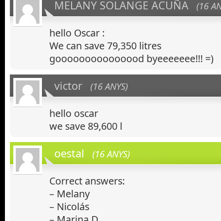
MELANY SOLANGE ACUÑA
(16 A
hello Oscar :
We can save 79,350 litres
gooooooooooooood byeeeeeee!!! =)
victor
(16 ANYS)
hello oscar
we save 89,600 l
oestal
(16 ANYS)
Correct answers:
– Melany
– Nicolás
– Marina D.