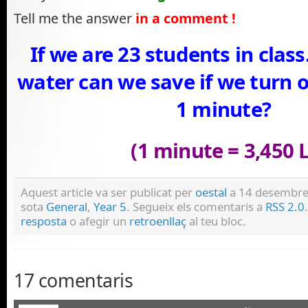
Tell me the answer
in a comment !
If we are 23 students in cla
water can we save if we turn of
1 minute?
(1 minute = 3,450 L
Aquest article va ser publicat per
oestal
a 14 desembre 
sota
General
,
Year 5
. Segueix els comentaris a
RSS 2.0
resposta
o afegir un
retroenllaç
al teu bloc.
17 comentaris