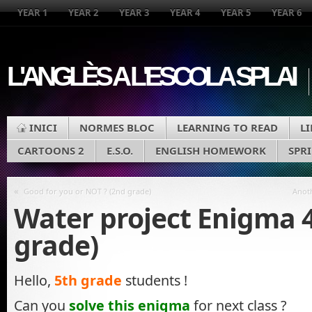
YEAR 1
YEAR 2
YEAR 3
YEAR 4
YEAR 5
YEAR 6
L'ANGLÈS A L'ESCOLA SPLAI
INICI
NORMES BLOC
LEARNING TO READ
L
CARTOONS 2
E.S.O.
ENGLISH HOMEWORK
SPR
«
Good for you or NOT ? (2nd grade)
Anoth
Water project Enigma 4
grade)
Hello,
5th grade
students !
Can you
solve this enigma
for next class ?