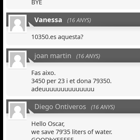
BYE
Vanessa
(16 ANYS)
10350.es aquesta?
joan martin
(16 ANYS)
Fas aixo.
3450 per 23 i et dona 79350.
adeuuuuuuuuuuuuuu
Diego Ontiveros
(16 ANYS)
Hello Oscar,
we save 79’35 liters of water.
GOODbYEEEEE.