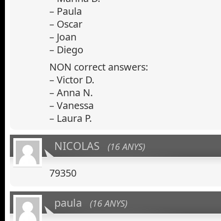
– Paula
– Oscar
– Joan
– Diego
NON correct answers:
– Victor D.
– Anna N.
– Vanessa
– Laura P.
NICOLAS
(16 ANYS)
79350
paula
(16 ANYS)