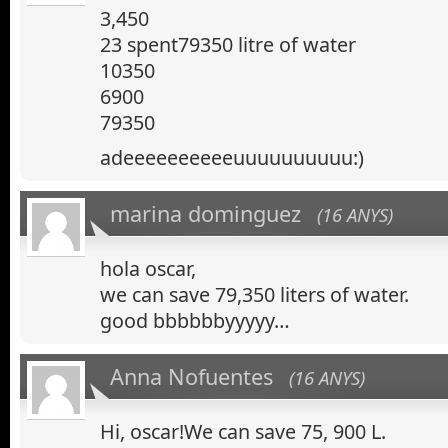
3,450
23 spent79350 litre of water
10350
6900
79350
adeeeeeeeeeeuuuuuuuuuu:)
marina dominguez
(16 ANYS)
hola oscar,
we can save 79,350 liters of water.
good bbbbbbyyyyy…
Anna Nofuentes
(16 ANYS)
Hi, oscar!We can save 75, 900 L.