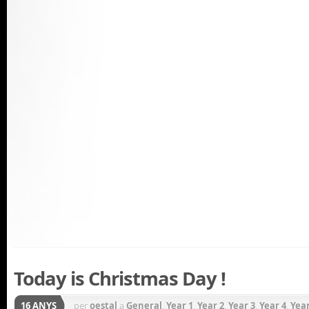
Today is Christmas Day !
16 ANYS
per
oestal
a
General
,
Year 1
,
Year 2
,
Year 3
,
Year 4
,
Year