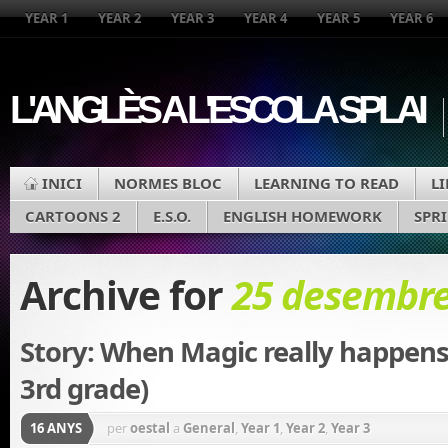
YEAR 1
YEAR 2
YEAR 3
YEAR 4
YEAR 5
YEAR 6
L'ANGLÈS A L'ESCOLA SPLAI
INICI
NORMES BLOC
LEARNING TO READ
L
CARTOONS 2
E.S.O.
ENGLISH HOMEWORK
SPR
Archive for
25 desembre
Story: When Magic really happens 
3rd grade)
16 ANYS
per
oestal
a
General
,
Year 1
,
Year 2
,
Year 3