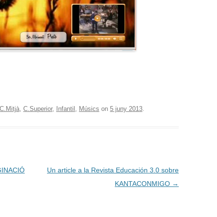
C.Mitjà
,
C.Superior
,
Infantil
,
Músics
on
5 juny 2013
.
AGINACIÓ
Un article a la Revista Educación 3.0 sobre
KANTACONMIGO
→