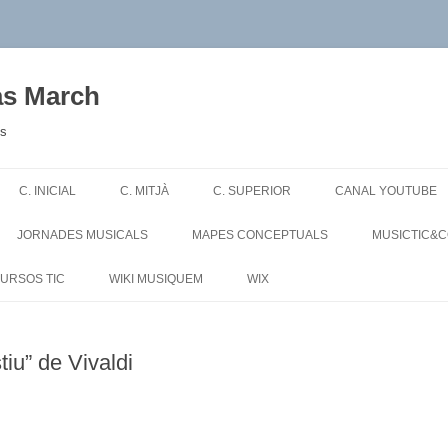
as March
es
Skip
to
C. INICIAL
C. MITJÀ
C. SUPERIOR
CANAL YOUTUBE
content
JORNADES MUSICALS
MAPES CONCEPTUALS
MUSICTIC&
URSOS TIC
WIKI MUSIQUEM
WIX
stiu” de Vivaldi