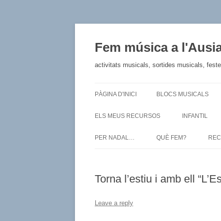
Fem música a l'Ausi
activitats musicals, sortides musicals, fest
PÀGINA D'INICI
BLOCS MUSICALS
ELS MEUS RECURSOS
INFANTIL
PER NADAL…
QUÈ FEM?
REC
Torna l’estiu i amb ell “L’E
Leave a reply