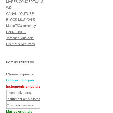
MAPES CONCEPTUALS
WIX
CANAL YOUTUBE
BLOCS MUSICALS
MusicTIC&company
Per NADAL…
Jornades Musicals
Els meus Recursos
NO T´HO PERDIS !!!!
L'home orquestra
Ombres rítmiques
Instruments singulars
Invents diversos
Instrument amb pilotes
Música al despatx
Músics originals