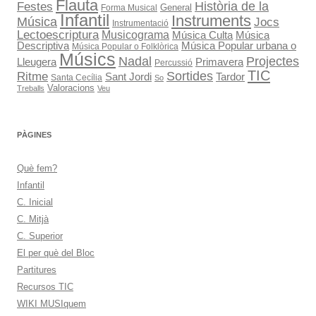
Flauta
Història de la
Festes
General
Forma Musical
Infantil
Instruments
Música
Jocs
Instrumentació
Lectoescriptura
Musicograma
Música Culta
Música
Descriptiva
Música Popular urbana o
Música Popular o Folklòrica
Músics
Projectes
Nadal
Primavera
Lleugera
Percussió
TIC
Sortides
Ritme
Tardor
Sant Jordi
Santa Cecília
So
Valoracions
Treballs
Veu
PÀGINES
Què fem?
Infantil
C. Inicial
C. Mitjà
C. Superior
El per què del Bloc
Partitures
Recursos TIC
WIKI MUSIquem