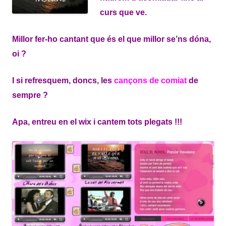
curs que ve.
Millor fer-ho cantant que és el que millor se’ns dóna,
oi ?
I si refresquem, doncs, les
cançons de comiat
de
sempre ?
Apa, entreu en el wix i cantem tots plegats !!!