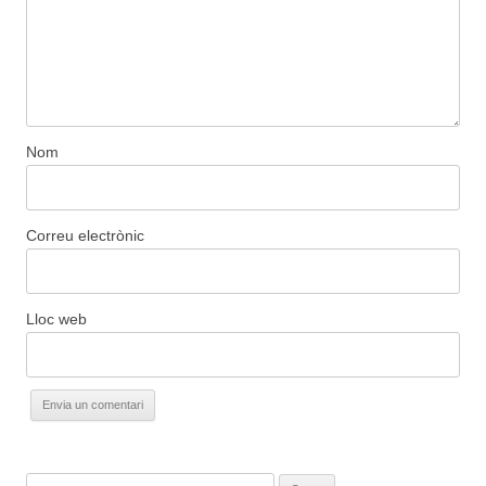
Nom
Correu electrònic
Lloc web
C