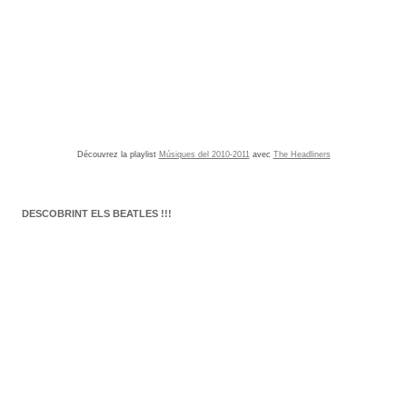
Découvrez la playlist
Músiques del 2010-2011
avec
The Headliners
DESCOBRINT ELS BEATLES !!!