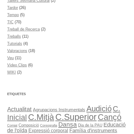
Tallers Setmana Cultural
(2)
Tardor
(26)
Tempo
(5)
TIC
(70)
Treball de Recerca
(2)
Treballs
(11)
Tutorials
(4)
Valoracions
(18)
Veu
(11)
Video Clips
(6)
WIKI
(2)
ETIQUETES
Audició
C.
Actualitat
Agrupacions Instrumentals
C.Superior
C.Mitjà
Cançó
Inicial
Dansa
Educació
Composició
Dia de la PAU
Comiat
Coreografia
de l'oïda
Expressió corporal
Família d'instruments