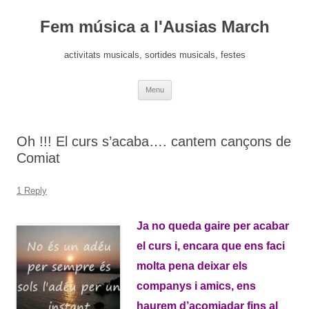
Fem música a l'Ausias March
activitats musicals, sortides musicals, festes
Skip
Menu
to
content
Oh !!! El curs s’acaba…. cantem cançons de
Comiat
1 Reply
Ja no queda gaire per acabar
el curs i, encara que ens faci
molta pena deixar els
companys i amics, ens
haurem d’acomiadar fins al