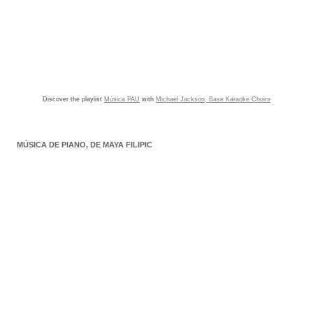
Discover the playlist
Música PAU
with
Michael Jackson, Base Karaoke Choirs
MÚSICA DE PIANO, DE MAYA FILIPIC