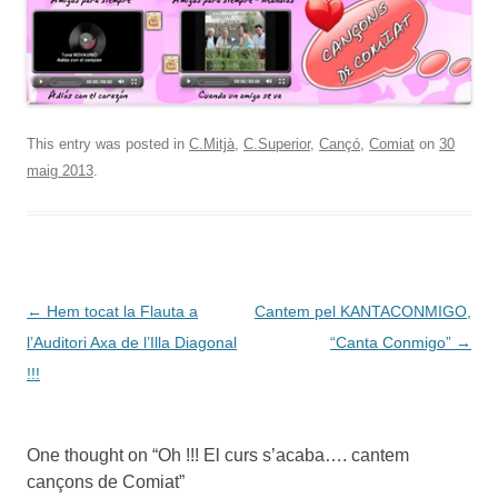
This entry was posted in
C.Mitjà
,
C.Superior
,
Cançó
,
Comiat
on
30
maig 2013
.
Post
←
Hem tocat la Flauta a
Cantem pel KANTACONMIGO,
navigation
l’Auditori Axa de l’Illa Diagonal
“Canta Conmigo”
→
!!!
One thought on “
Oh !!! El curs s’acaba…. cantem
cançons de Comiat
”