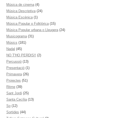
Música de cinema
(4)
Música Descriptiva
(24)
Música Escènica
(1)
Música Popular o Folklòrica
(15)
Música Popular urbana o Lleugera
(24)
Musicograma
(31)
Músics
(181)
Nadal
(45)
NO T'HO PERDIS!!
(2)
Percussió
(13)
Presentació
(1)
Primavera
(26)
Projectes
(51)
Ritme
(39)
Sant Jordi
(25)
Santa Cecília
(13)
So
(12)
Sortides
(44)