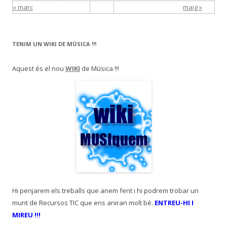
« març
maig »
TENIM UN WIKI DE MÚSICA !!!
Aquest és el nou
WIKI
de Música !!!
Hi penjarem els treballs que anem fent i hi podrem trobar un
munt de Recursos TIC que ens aniran molt bé.
ENTREU-HI I
MIREU !!!