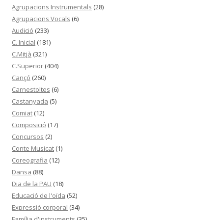
Agrupacions Instrumentals
(28)
Agrupacions Vocals
(6)
Audició
(233)
C. Inicial
(181)
C.Mitjà
(321)
C.Superior
(404)
Cançó
(260)
Carnestoltes
(6)
Castanyada
(5)
Comiat
(12)
Composició
(17)
Concursos
(2)
Conte Musicat
(1)
Coreografia
(12)
Dansa
(88)
Dia de la PAU
(18)
Educació de l'oïda
(52)
Expressió corporal
(34)
Família d'instruments
(35)