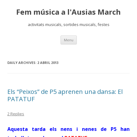
Fem música a l'Ausias March
activitats musicals, sortides musicals, festes
Skip
Menu
to
content
DAILY ARCHIVES:
2 ABRIL 2013
Els “Peixos” de P5 aprenen una dansa: El
PATATUF
2 Replies
Aquesta tarda els nens i nenes de P5 han