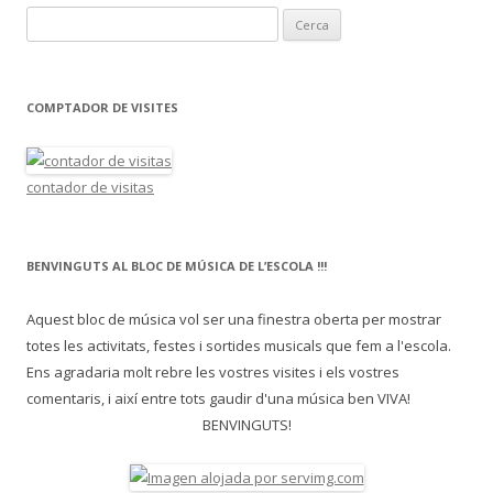
C
e
r
c
COMPTADOR DE VISITES
a
:
contador de visitas
BENVINGUTS AL BLOC DE MÚSICA DE L’ESCOLA !!!
Aquest bloc de música vol ser una finestra oberta per mostrar
totes les activitats, festes i sortides musicals que fem a l'escola.
Ens agradaria molt rebre les vostres visites i els vostres
comentaris, i així entre tots gaudir d'una música ben VIVA!
BENVINGUTS!