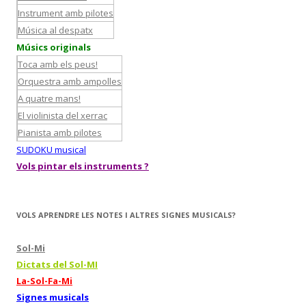
Instrument amb pilotes
Música al despatx
Músics originals
Toca amb els peus!
Orquestra amb ampolles
A quatre mans!
El violinista del xerrac
Pianista amb pilotes
SUDOKU musical
Vols pintar els instruments ?
VOLS APRENDRE LES NOTES I ALTRES SIGNES MUSICALS?
Sol-Mi
Dictats del Sol-MI
La-Sol-Fa-Mi
Signes musicals