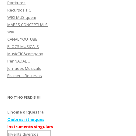
Partitures
Recursos TIC
WIKI MUSIquem
MAPES CONCEPTUALS
WIX
CANAL YOUTUBE
BLOCS MUSICALS
MusicTIC&company
Per NADAL…
Jornades Musicals
Els meus Recursos
NO T´HO PERDIS !!!!
L'home orquestra
Ombres rítmiques
Instruments singulars
Invents diversos