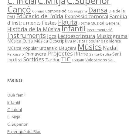
C.Superior
C.Mitjà
C. Inicial
Cançó
Dansa
Composició
Dia de la
Comiat
Coreografia
Educació de l'oïda
Família
Expressió corporal
PAU
Flauta
d'instruments
Festes
General
Forma Musical
Infantil
Història de la Música
Instrumentació
Instruments
Jocs
Lectoescriptura
Musicograma
Música Culta
Música Descriptiva
Música Popular o Folklòrica
Músics
Nadal
Música Popular urbana o Lleugera
Projectes
Ritme
Primavera
Sant
Percussió
Santa Cecília
TIC
Sortides
Jordi
Tardor
Valoracions
So
Treballs
Veu
PÀGINES
Què fem?
Infantil
C. Inicial
C. Mitjà
C. Superior
El per què del Bloc