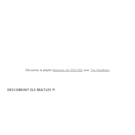
Découvrez la playlist
Músiques del 2010-2011
avec
The Headliners
DESCOBRINT ELS BEATLES !!!