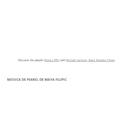
Discover the playlist
Música PAU
with
Michael Jackson, Base Karaoke Choirs
MÚSICA DE PIANO, DE MAYA FILIPIC