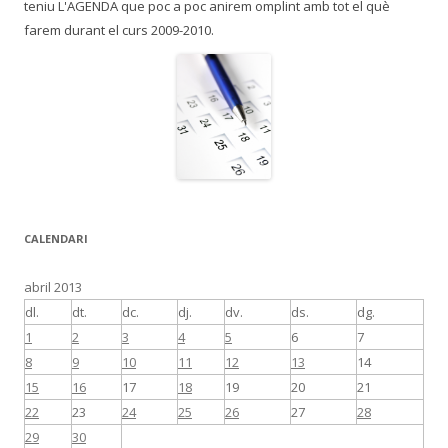
teniu L'AGENDA que poc a poc anirem omplint amb tot el què
farem durant el curs 2009-2010.
CALENDARI
abril 2013
dl.
dt.
dc.
dj.
dv.
ds.
dg.
1
2
3
4
5
6
7
8
9
10
11
12
13
14
15
16
17
18
19
20
21
22
23
24
25
26
27
28
29
30