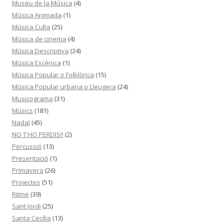
Museu de la Música
(4)
Música Animada
(1)
Música Culta
(25)
Música de cinema
(4)
Música Descriptiva
(24)
Música Escènica
(1)
Música Popular o Folklòrica
(15)
Música Popular urbana o Lleugera
(24)
Musicograma
(31)
Músics
(181)
Nadal
(45)
NO T'HO PERDIS!!
(2)
Percussió
(13)
Presentació
(1)
Primavera
(26)
Projectes
(51)
Ritme
(39)
Sant Jordi
(25)
Santa Cecília
(13)