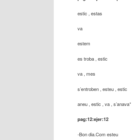
estic , estas
va
estem
es troba , estic
va , mes
s’entroben , esteu , estic
aneu , estic , va , s’anava*
pag:12:ejer:12
-Bon dia.Com esteu