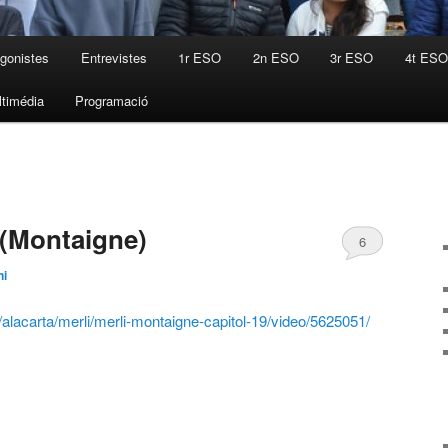
gonistes
Entrevistes
1r ESO
2n ESO
3r ESO
4t ESO
ltimédia
Programació
9 (Montaigne)
6
ni
alacarta/merli/merli-montaigne-capitol-19/video/5625051/