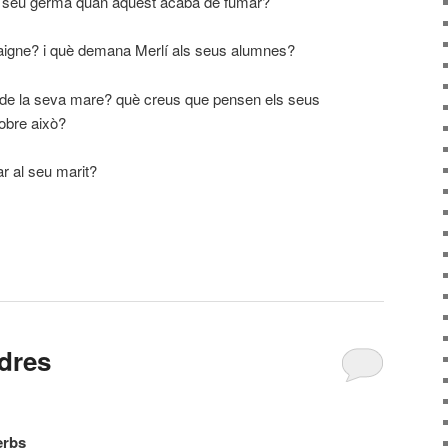
el seu germà quan aquest acaba de fumar?
aigne? i què demana Merlí als seus alumnes?
 de la seva mare? què creus que pensen els seus
obre això?
ar al seu marit?
arteix
ndres
erbs