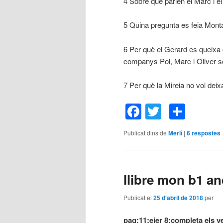
4 Sobre què parlen el Marc i 
5 Quina pregunta es feia Mont
6 Per què el Gerard es queixa
companys Pol, Marc i Oliver s
7 Per què la Mireia no vol deix
Facebook
Twitter
Comp
Publicat dins de
Merlí
|
6
respostes
llibre mon b1 a
Publicat el
25 d'abril de 2018
per
pag:11:ejer 8:completa els v