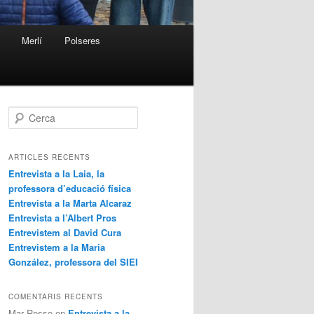
Merlí
Polseres
C
e
r
c
ARTICLES RECENTS
a
Entrevista a la Laia, la
professora d’educació física
Entrevista a la Marta Alcaraz
Entrevista a l’Albert Pros
Entrevistem al David Cura
Entrevistem a la Maria
González, professora del SIEI
COMENTARIS RECENTS
Mar Rosso
en
Entrevista a la