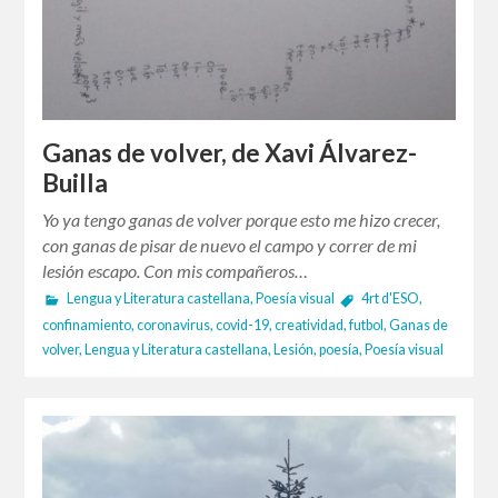
Ganas de volver, de Xavi Álvarez-
Builla
Yo ya tengo ganas de volver porque esto me hizo crecer,
con ganas de pisar de nuevo el campo y correr de mi
lesión escapo. Con mis compañeros…
Lengua y Literatura castellana
,
Poesía visual
4rt d'ESO
,
confinamiento
,
coronavirus
,
covid-19
,
creatividad
,
futbol
,
Ganas de
volver
,
Lengua y Literatura castellana
,
Lesión
,
poesía
,
Poesía visual