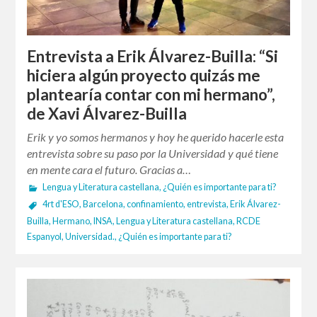
Entrevista a Erik Álvarez-Builla: “Si
hiciera algún proyecto quizás me
plantearía contar con mi hermano”,
de Xavi Álvarez-Builla
Erik y yo somos hermanos y hoy he querido hacerle esta
entrevista sobre su paso por la Universidad y qué tiene
en mente cara el futuro. Gracias a…
Lengua y Literatura castellana
,
¿Quién es importante para ti?
4rt d'ESO
,
Barcelona
,
confinamiento
,
entrevista
,
Erik Álvarez-
Builla
,
Hermano
,
INSA
,
Lengua y Literatura castellana
,
RCDE
Espanyol
,
Universidad.
,
¿Quién es importante para ti?