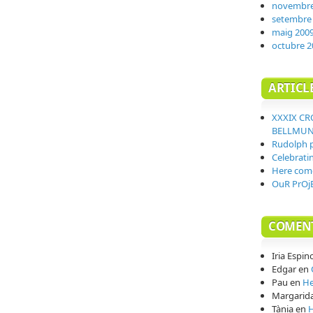
novembre
setembre
maig 200
octubre 2
ARTICL
XXXIX CR
BELLMU
Rudolph 
Celebrati
Here com
OuR PrOjE
COMENT
Iria Espin
Edgar
en
Pau
en
He
Margarid
Tània
en
H