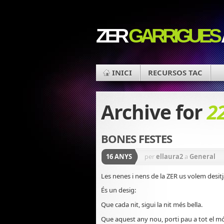
ZER
GARRIGUES
INICI
RECURSOS TAC
Archive for
2
BONES FESTES
16 ANYS
per
ellaura2
a
General
Les nenes i nens de la ZER us volem desitj
És un desig:
Que cada nit, sigui la nit més bella.
Que aquest any nou, porti pau a tot el m