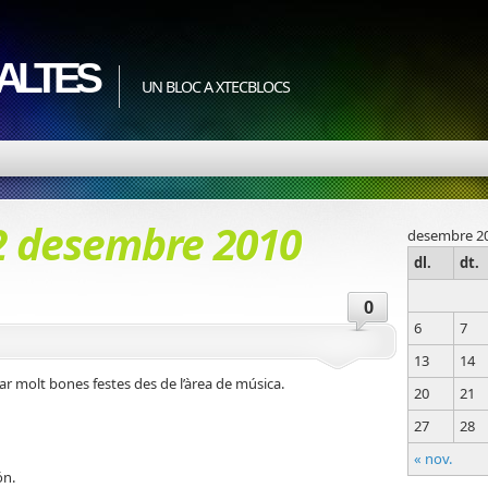
ALTES
UN BLOC A XTECBLOCS
2 desembre 2010
desembre 2
dl.
dt.
0
6
7
13
14
ar molt bones festes des de l’àrea de música.
20
21
27
28
« nov.
ón.