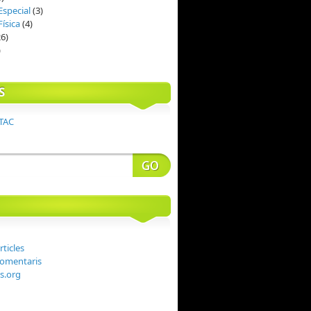
Especial
(3)
ísica
(4)
6)
)
S
 TAC
rticles
comentaris
s.org