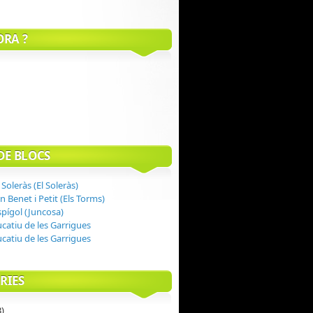
ORA ?
DE BLOCS
 Soleràs (El Soleràs)
n Benet i Petit (Els Torms)
spígol (Juncosa)
ucatiu de les Garrigues
ucatiu de les Garrigues
RIES
)