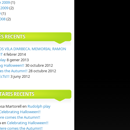
 2009
(1)
 2009
(2)
9
(1)
008
(2)
ES RECENTS
OS VILA D’ARBECA. MEMORIAL RAMON
NT
4 febrer 2014
play
8 gener 2013
ng Halloween!!
30 octubre 2012
es the Autumn!!
28 octubre 2012
cTs!!!
3 juny 2012
ARIS RECENTS
osa Martorell
en
Rudolph play
Celebrating Halloween!!
re comes the Autumn!!
a
en
Celebrating Halloween!!
ere comes the Autumn!!