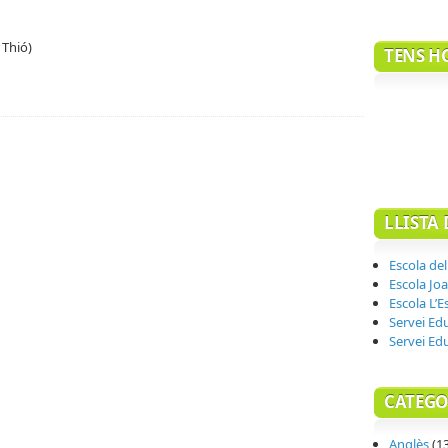
 Thió)
TENS H
LLISTA 
Escola del
Escola Joa
Escola L’E
Servei Ed
Servei Ed
CATEGO
Anglès
(13