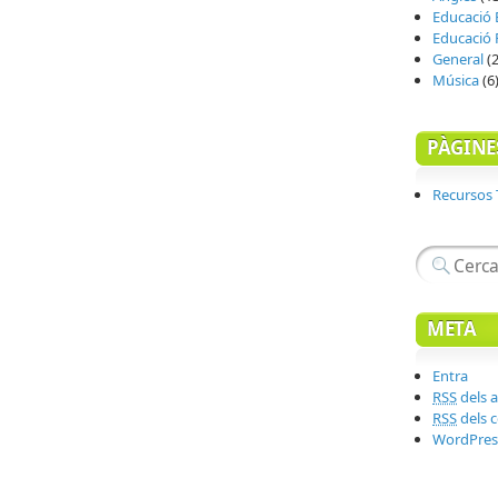
Educació 
Educació F
General
(2
Música
(6
PÀGINE
Recursos
META
Entra
RSS
dels a
RSS
dels 
WordPres