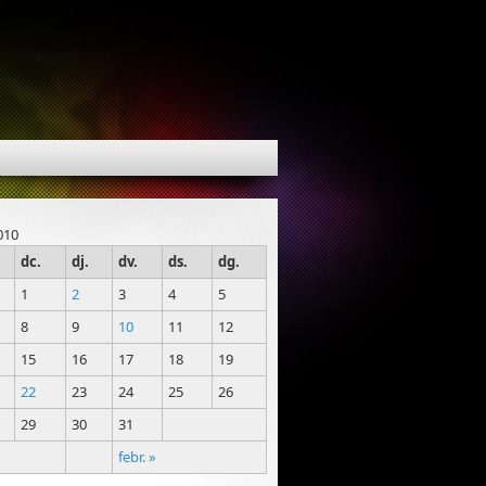
010
dc.
dj.
dv.
ds.
dg.
1
2
3
4
5
8
9
10
11
12
15
16
17
18
19
22
23
24
25
26
29
30
31
febr. »