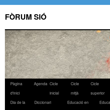
FÒRUM SIÓ
Pàgina
Agenda
Cicle
Cicle
Cicle
Vés
d'inici
inicial
mitjà
superior
al
Dia de la
Diccionari
Educació en
Educa
contingut