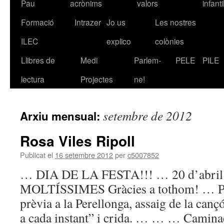
Pau
acrònims
valors
infanti
Formació
Intrazer
Jo us
Les nostres
ILEC
explico
colònies
Llibres de
Medi
Parlem-
PELE
PILE
lectura
Projectes
ne!
setembre de 2012
Arxiu mensual:
Rosa Viles Ripoll
Publicat el
16 setembre 2012
per
c5007852
… DIA DE LA FESTA!!! … 20 d’abril
MOLTÍSSIMES Gràcies a tothom! … Pre
prèvia a la Perellonga, assaig de la canç
a cada instant” i crida. … … … Camin