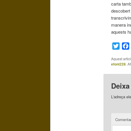
carta tamb
descobert 
transcrivi
manera ind
aquests ha
Twitt
Aquest artic
efont228
. A
Deixa
L'adreça el
Comentar