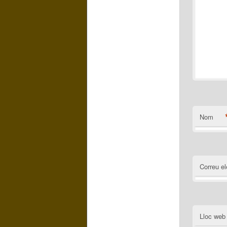
Nom
Correu el
Lloc web