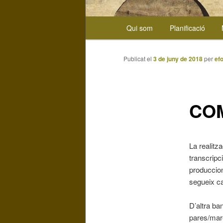
Menú
Qui som
Planificació
Aneu
principal
al
Publicat el
3 de juny de 2018
per
ef
contingut
principal
CO
La realitz
transcripc
produccion
segueix c
D’altra ba
pares/mare