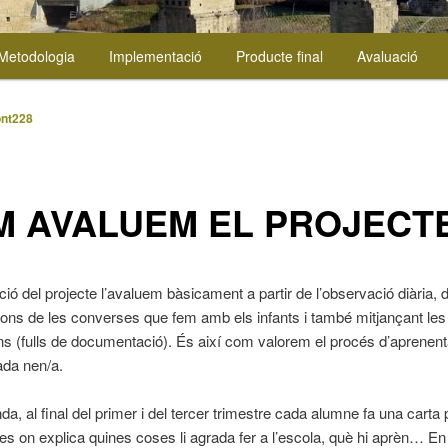
Metodologia
Implementació
Producte final
Avaluació
ont228
M AVALUEM EL PROJECT
ació del projecte l’avaluem bàsicament a partir de l’observació diària, 
ions de les converses que fem amb els infants i també mitjançant le
s (fulls de documentació). És així com valorem el procés d’aprenen
ada nen/a.
nda, al final del primer i del tercer trimestre cada alumne fa una carta
s on explica quines coses li agrada fer a l’escola, què hi aprèn… E