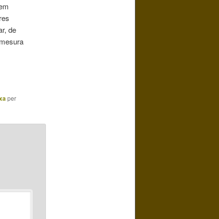
hem
res
r, de
a mesura
xa
per