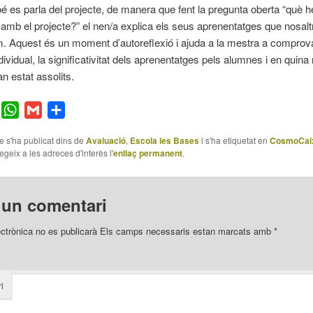
é es parla del projecte, de manera que fent la pregunta oberta “què 
amb el projecte?” el nen/a explica els seus aprenentatges que nosalt
m. Aquest és un moment d’autoreflexió i ajuda a la mestra a comprova
ividual, la significativitat dels aprenentatges pels alumnes i en quin
n estat assolits.
er
Facebook
WhatsApp
Gmail
Comparteix
le s'ha publicat dins de
Avaluació
,
Escola les Bases
i s'ha etiquetat en
CosmoCai
fegeix a les adreces d'interès l'
enllaç permanent
.
 un comentari
ectrònica no es publicarà
Els camps necessaris estan marcats amb
*
i