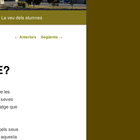
La veu dels alumnes
Navegació
←
Anteriors
Següents
→
pels
articles
E?
de les
s seves
tatge que
 pels seus
n aquesta