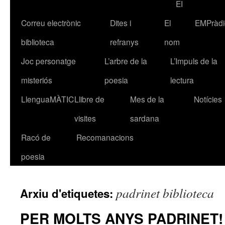
EI
Correu electrònic
Dites i
El
EMPràdi
biblioteca
refranys
nom
Joc personatge
L’arbre de la
L’Impuls de la
misteriós
poesia
lectura
LlenguaMÀTIC
Llibre de
Mes de la
Notícies
visites
sardana
Racó de
Recomanacions
poesia
padrinet biblioteca
Arxiu d'etiquetes:
PER MOLTS ANYS PADRINET!