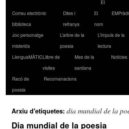
EI
Correu electrònic
Dites i
El
EMPràdi
biblioteca
refranys
nom
Joc personatge
L’arbre de la
L’Impuls de la
misteriós
poesia
lectura
LlenguaMÀTIC
Llibre de
Mes de la
Notícies
visites
sardana
Racó de
Recomanacions
poesia
dia mundial de la po
Arxiu d'etiquetes:
Dia mundial de la poesia