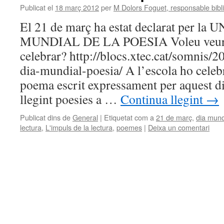
Publicat el
18 març 2012
per
M Dolors Foguet, responsable bibl
El 21 de març ha estat declarat per l
MUNDIAL DE LA POESIA Voleu veur
celebrar? http://blocs.xtec.cat/somnis/2
dia-mundial-poesia/ A l’escola ho celebr
poema escrit expressament per aquest d
llegint poesies a …
Continua llegint
→
Publicat dins de
General
|
Etiquetat com a
21 de març
,
dia mund
lectura
,
L'impuls de la lectura
,
poemes
|
Deixa un comentari