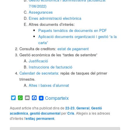
7/06/2022)
Assegurances
Eines administració electrònica
Altres documents d’interès:
Paquets temàtics de documents en PDF
Aplicació documents organització i gestió “a la
carta”
Consulta de creditors:
estat de pagament
Gestió econòmica de les “tardes de setembre”
Justificació
Instruccions de facturació
Calendari de secretaria:
repàs de tasques del primer
trimestre.
Altes i baixes d’alumnat
Twitter
WhatsApp
Email
Facebook
Comparteix
Aquest article s'ha publicat dins de
22-23
,
General
,
Gestió
acadèmica
,
gestió documental
per
Cris
. Afegeix a les adreces
d'interès l'
enllaç permanent
.