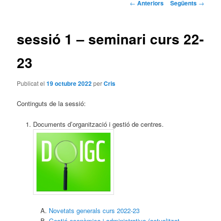
Navegació
←
Anteriors
Següents
→
pels
articles
sessió 1 – seminari curs 22-
23
Publicat el
19 octubre 2022
per
Cris
Continguts de la sessió:
Documents d’organització i gestió de centres.
Novetats generals curs 2022-23
Gestió econòmica i administrativa (actualitzat