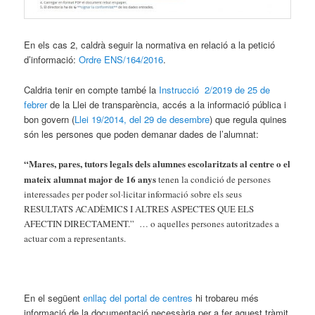
En els cas 2, caldrà seguir la normativa en relació a la petició
d’informació:
Ordre ENS/164/2016
.
Caldria tenir en compte també la
Instrucció 2/2019 de 25 de
febrer
de la
Llei de transparència, accés a la informació pública i
bon govern (
Llei 19/2014, del 29 de desembre
)
que regula quines
són les persones que poden demanar dades de l’alumnat:
“Mares, pares, tutors legals dels alumnes escolaritzats al centre o el
mateix alumnat major de 16 anys
tenen la condició de persones
interessades per poder sol·licitar informació sobre els seus
RESULTATS ACADÈMICS I ALTRES ASPECTES QUE ELS
AFECTIN DIRECTAMENT.” … o aquelles persones autoritzades a
actuar com a representants.
En el següent
enllaç del portal de centres
hi trobareu més
informació de la documentació necessària per a fer aquest tràmit