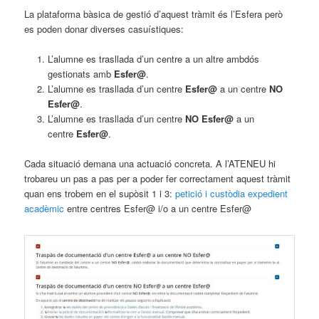
La plataforma bàsica de gestió d’aquest tràmit és l’Esfera però
es poden donar diverses casuístiques:
L’alumne es trasllada d’un centre a un altre ambdós
gestionats amb
Esfer@
.
L’alumne es trasllada d’un centre
Esfer@
a un centre
NO
Esfer@
.
L’alumne es trasllada d’un centre
NO Esfer@
a un
centre
Esfer@
.
Cada situació demana una actuació concreta. A l’ATENEU hi
trobareu un pas a pas per a poder fer correctament aquest tràmit
quan ens trobem en el supòsit 1 i 3:
petició i custòdia expedient
acadèmic
entre centres Esfer@ i/o a un centre Esfer@