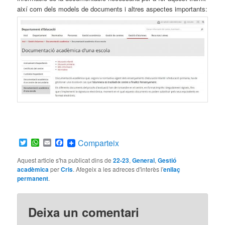
així com dels models de documents i altres aspectes importants:
Twitter
WhatsApp
Email
Facebook
Comparteix
Aquest article s'ha publicat dins de
22-23
,
General
,
Gestió
acadèmica
per
Cris
. Afegeix a les adreces d'interès l'
enllaç
permanent
.
Deixa un comentari