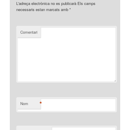
L'adreça electrònica no es publicarà
Els camps
necessaris estan marcats amb
*
Comentari
*
Nom