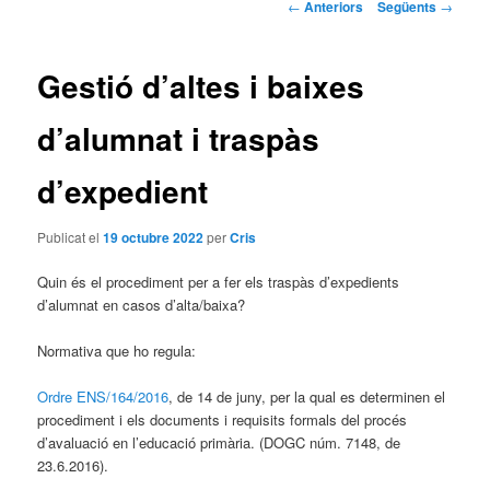
Navegació
←
Anteriors
Següents
→
pels
articles
Gestió d’altes i baixes
d’alumnat i traspàs
d’expedient
Publicat el
19 octubre 2022
per
Cris
Quin és el procediment per a fer els traspàs d’expedients
d’alumnat en casos d’alta/baixa?
Normativa que ho regula:
Ordre ENS/164/2016
, de 14 de juny, per la qual es determinen el
procediment i els documents i requisits formals del procés
d’avaluació en l’educació primària. (DOGC núm. 7148, de
23.6.2016).