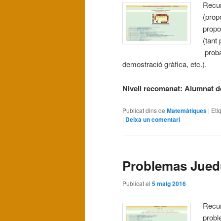
Recur
(propo
propo
(tant
proba
demostració gràfica, etc.).
Nivell recomanat: Alumnat de
Publicat dins de
Matemàtiques
|
Eti
|
Deixa un comentari
Problemas Jue
Publicat el
5 maig 2016
Recur
probl