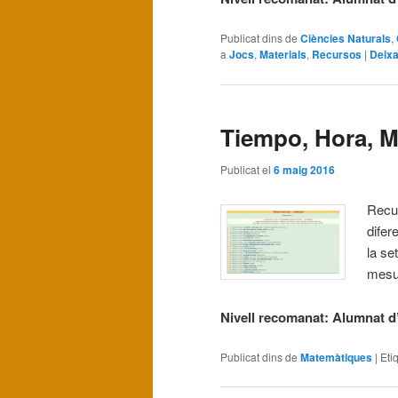
Publicat dins de
Ciències Naturals
,
a
Jocs
,
Materials
,
Recursos
|
Deixa
Tiempo, Hora, 
Publicat el
6 maig 2016
Recur
difer
la se
mesur
Nivell recomanat: Alumnat d’i
Publicat dins de
Matemàtiques
|
Eti