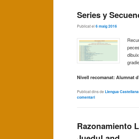
Series y Secue
Publicat el
6 maig 2016
Recur
peces
dibui
gradie
Nivell recomanat: Alumnat d’i
Publicat dins de
Llengua Castellana
comentari
Razonamiento L
JueduLand