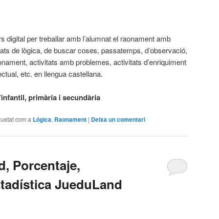
s digital per treballar amb l’alumnat el raonament amb
itats de lògica, de buscar coses, passatemps, d’observació,
onament, activitats amb problemes, activitats d’enriquiment
lectual, etc. en llengua castellana.
nfantil, primària i secundària
quetat com a
Lógica
,
Raonament
|
Deixa un comentari
d, Porcentaje,
stadística JueduLand