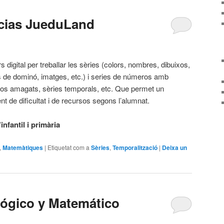
ncias JueduLand
s d
igital per treballar les sèries (colors, nombres, dibuixos,
 de dominó, imatges, etc.) i series de números amb
xos amagats, sèries temporals, etc. Que permet un
nt de dificultat i de recursos segons l’alumnat.
nfantil i primària
,
Matemàtiques
|
Etiquetat com a
Sèries
,
Temporalització
|
Deixa un
ógico y Matemático