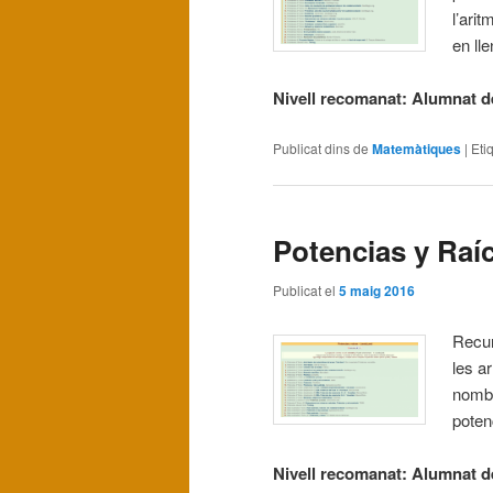
l’ari
en ll
Nivell recomanat: Alumnat de
Publicat dins de
Matemàtiques
|
Eti
Potencias y Ra
Publicat el
5 maig 2016
Recur
les a
nombr
poten
Nivell recomanat: Alumnat de