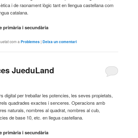
tmètica i de raonament lògic tant en llengua castellana com
engua catalana.
 primària i secundària
quetat com a
Problemes
|
Deixa un comentari
íces JueduLand
s digital per treballar les potencies, les seves propietats,
rrels quadrades exactes i senceres. Operacions amb
es naturals, nombres al quadrat, nombres al cub,
cies de base 10, etc. en llegua castellana.
 primària i secundària