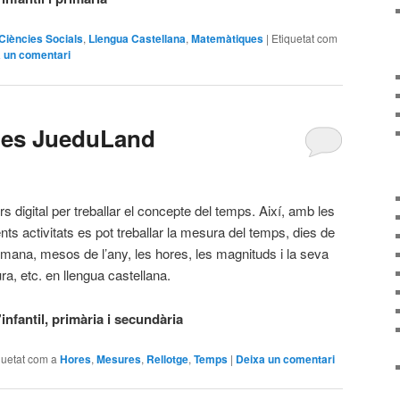
Ciències Socials
,
Llengua Castellana
,
Matemàtiques
|
Etiquetat com
 un comentari
Mes JueduLand
s digital per treballar el concepte del temps. Així, amb les
ents activitats es pot treballar la mesura del temps, dies de
tmana, mesos de l’any, les hores, les magnituds i la seva
a, etc. en llengua castellana.
nfantil, primària i secundària
quetat com a
Hores
,
Mesures
,
Rellotge
,
Temps
|
Deixa un comentari