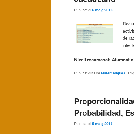
Publicat el
6 maig 2016
Recur
activ
de ra
intel·
Nivell recomanat: Alumnat d’i
Publicat dins de
Matemàtiques
|
Eti
Proporcionalida
Probabilidad, E
Publicat el
5 maig 2016