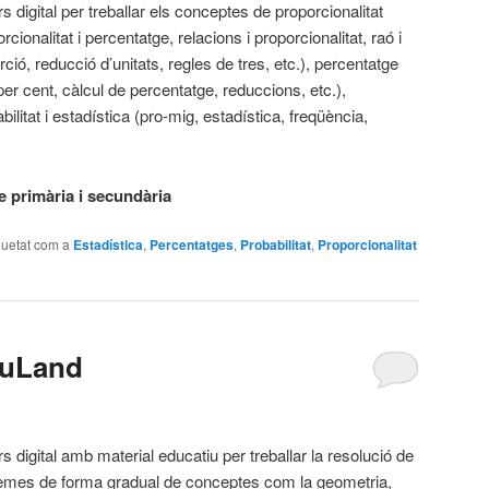
s digital per treballar els conceptes de proporcionalitat
rcionalitat i percentatge, relacions i proporcionalitat, raó i
rció, reducció d’unitats, regles de tres, etc.), percentatge
 per cent, càlcul de percentatge, reduccions, etc.),
bilitat i estadística (pro-mig, estadística, freqüència,
 primària i secundària
quetat com a
Estadística
,
Percentatges
,
Probabilitat
,
Proporcionalitat
duLand
s digital amb material educatiu per treballar la resolució de
emes de forma gradual de conceptes com la geometria,