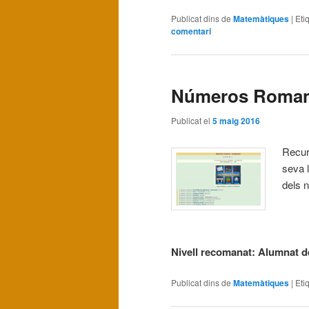
Publicat dins de
Matemàtiques
|
Eti
comentari
Números Roman
Publicat el
5 maig 2016
Recur
seva l
dels 
Nivell recomanat: Alumnat de
Publicat dins de
Matemàtiques
|
Eti