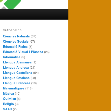
CATEGORIES
Ciències Naturals
(67)
Ciències Socials
(67)
Educació Física
(5)
Educació Visual i Plàstica
(26)
Informàtica
(5)
Llengua Alemanya
(1)
Llengua Anglesa
(24)
Llengua Castellana
(54)
Llengua Catalana
(23)
Llengua Francesa
(10)
Matemàtiques
(113)
Música
(10)
Química
(8)
Religió
(3)
SAAC
(2)