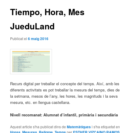
articles
Tiempo, Hora, Mes
JueduLand
Publicat el
6 maig 2016
Recurs digital per treballar el concepte del temps. Així, amb les
diferents activitats es pot treballar la mesura del temps, dies de
la setmana, mesos de l’any, les hores, les magnituds i la seva
mesura, etc. en llengua castellana.
Nivell recomanat: Alumnat d’infantil, primària i secundària
Aquest article s'ha publicat dins de
Matemàtiques
i s'ha etiquetat en
Hores
,
Mesures
,
Rellotge
,
Temps
per
ESTHER VIZCAINO RAMOS
.