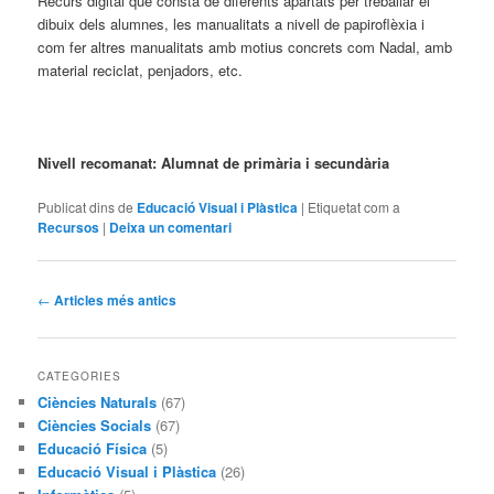
Recurs digital que consta de diferents apartats per treballar el
dibuix dels alumnes, les manualitats a nivell de papiroflèxia i
com fer altres manualitats amb motius concrets com Nadal, amb
material reciclat, penjadors, etc.
Nivell recomanat: Alumnat de primària i secundària
Publicat dins de
Educació Visual i Plàstica
|
Etiquetat com a
Recursos
|
Deixa un comentari
Navegació
←
Articles més antics
pels
articles
CATEGORIES
Ciències Naturals
(67)
Ciències Socials
(67)
Educació Física
(5)
Educació Visual i Plàstica
(26)