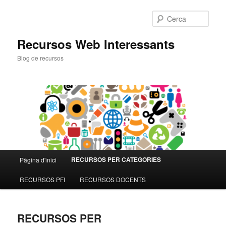
Cerca
Recursos Web Interessants
Blog de recursos
Menú
RECURSOS PER CATEGORIES
Pàgina d'inici
Aneu
principal
RECURSOS PFI
RECURSOS DOCENTS
al
contingut
RECURSOS PER
principal