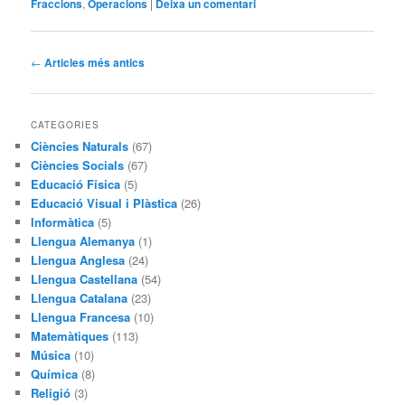
Fraccions
,
Operacions
|
Deixa un comentari
Navegació
←
Articles més antics
pels
articles
CATEGORIES
Ciències Naturals
(67)
Ciències Socials
(67)
Educació Física
(5)
Educació Visual i Plàstica
(26)
Informàtica
(5)
Llengua Alemanya
(1)
Llengua Anglesa
(24)
Llengua Castellana
(54)
Llengua Catalana
(23)
Llengua Francesa
(10)
Matemàtiques
(113)
Música
(10)
Química
(8)
Religió
(3)