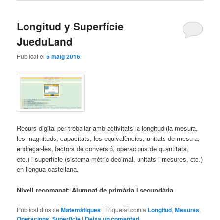
Longitud y Superfície
JueduLand
Publicat el
5 maig 2016
Recurs digital per treballar amb activitats la longitud (la mesura,
les magnituds, capacitats, les equivalències, unitats de mesura,
endreçar-les, factors de conversió, operacions de quantitats,
etc.) i superfície (sistema mètric decimal, unitats i mesures, etc.)
en llengua castellana.
Nivell recomanat: Alumnat de primària i secundària
Publicat dins de
Matemàtiques
|
Etiquetat com a
Longitud
,
Mesures
,
Operacions
,
Superficie
|
Deixa un comentari