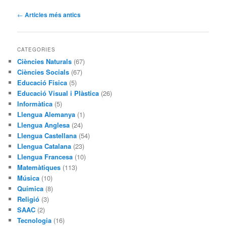
Navegació
←
Articles més antics
pels
articles
CATEGORIES
Ciències Naturals
(67)
Ciències Socials
(67)
Educació Física
(5)
Educació Visual i Plàstica
(26)
Informàtica
(5)
Llengua Alemanya
(1)
Llengua Anglesa
(24)
Llengua Castellana
(54)
Llengua Catalana
(23)
Llengua Francesa
(10)
Matemàtiques
(113)
Música
(10)
Química
(8)
Religió
(3)
SAAC
(2)
Tecnologia
(16)