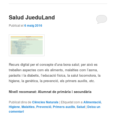
Salud JueduLand
Publicat el
6 maig 2016
Recurs digital per el concepte d’una bona salut; per això es
treballen aspectes com els aliments, malalties com l’asma,
paràsits i la diabetis, l’educació física, la salut locomotora, la
higiene, la genètica, la prevenció, els primers auxilis, etc.
Nivell recomanat: Alumnat de primària i secundària
Publicat dins de
Ciències Naturals
|
Etiquetat com a
Alimentació
,
Higiene
,
Malalties
,
Prevenció
,
Primers auxilis
,
Salud
|
Deixa un
comentari