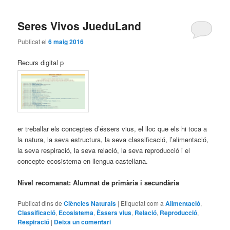
Seres Vivos JueduLand
Publicat el
6 maig 2016
Recurs digital p
er treballar els conceptes d’éssers vius, el lloc que els hi toca a
la natura, la seva estructura, la seva classificació, l’alimentació,
la seva respiració, la seva relació, la seva reproducció i el
concepte ecosistema en llengua castellana.
Nivel recomanat: Alumnat de primària i secundària
Publicat dins de
Ciències Naturals
|
Etiquetat com a
Alimentació
,
Classificació
,
Ecosistema
,
Èssers vius
,
Relació
,
Reproducció
,
Respiració
|
Deixa un comentari