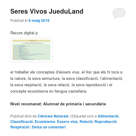
Seres Vivos JueduLand
Publicat el
6 maig 2016
Recurs digital p
er treballar els conceptes d’éssers vius, el lloc que els hi toca a
la natura, la seva estructura, la seva classificació, l’alimentació,
la seva respiració, la seva relació, la seva reproducció i el
concepte ecosistema en llengua castellana.
Nivel recomanat: Alumnat de primària i secundària
Publicat dins de
Ciències Naturals
|
Etiquetat com a
Alimentació
,
Classificació
,
Ecosistema
,
Èssers vius
,
Relació
,
Reproducció
,
Respiració
|
Deixa un comentari