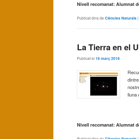
Nivell recomanat: Alumnat de
Publicat dins de
Ciències Naturals
La Tierra en el 
Publicat el
16 març 2016
Recur
dintre
nostr
lluna 
Nivell recomanat: Alumnat d
Publicat dins de
Ciències Naturals