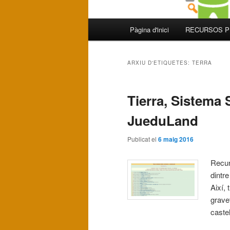
Menú
Pàgina d'inici
RECURSOS P
Aneu
Aneu
principal
al
al
ARXIU D'ETIQUETES:
TERRA
contingut
contingut
Tierra, Sistema 
principal
secundari
JueduLand
Publicat el
6 maig 2016
Recur
dintr
Així, 
gravet
caste