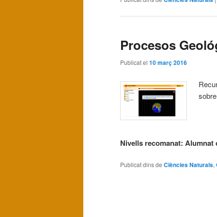
Procesos Geológ
Publicat el
10 març 2016
Recurs
sobre 
Nivells recomanat: Alumnat 
Publicat dins de
Ciències Naturals
,