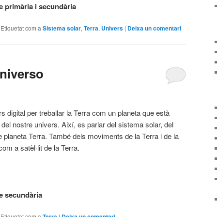
 primària i secundària
|
Etiquetat com a
Sistema solar
,
Terra
,
Univers
|
Deixa un comentari
Universo
s digital per treballar la Terra com un planeta que està
 del nostre univers. Així, es parlar del sistema solar, del
e planeta Terra. També dels moviments de la Terra i de la
com a satèl·lit de la Terra.
e secundària
|
Etiquetat com a
Terra
|
Deixa un comentari