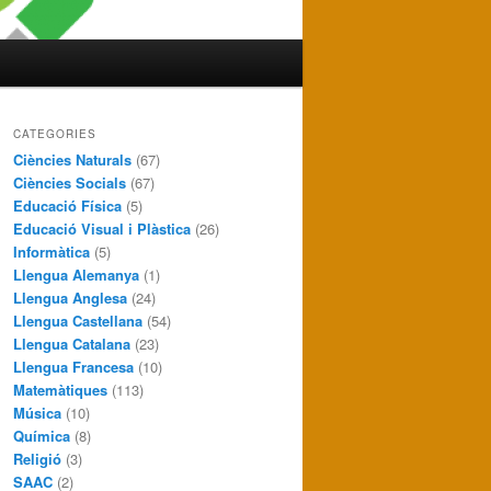
CATEGORIES
Ciències Naturals
(67)
Ciències Socials
(67)
Educació Física
(5)
Educació Visual i Plàstica
(26)
Informàtica
(5)
Llengua Alemanya
(1)
Llengua Anglesa
(24)
Llengua Castellana
(54)
Llengua Catalana
(23)
Llengua Francesa
(10)
Matemàtiques
(113)
Música
(10)
Química
(8)
Religió
(3)
SAAC
(2)