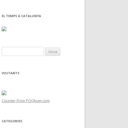
EL TEMPS A CATALUNYA
C
e
r
c
VISITANTS
a
:
Counter From POQbum.com
CATEGORIES