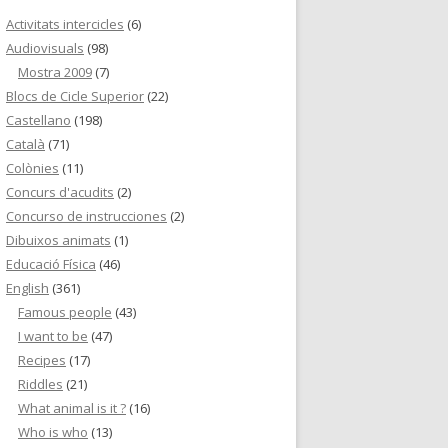
Activitats intercicles
(6)
Audiovisuals
(98)
Mostra 2009
(7)
Blocs de Cicle Superior
(22)
Castellano
(198)
Català
(71)
Colònies
(11)
Concurs d'acudits
(2)
Concurso de instrucciones
(2)
Dibuixos animats
(1)
Educació Física
(46)
English
(361)
Famous people
(43)
I want to be
(47)
Recipes
(17)
Riddles
(21)
What animal is it ?
(16)
Who is who
(13)