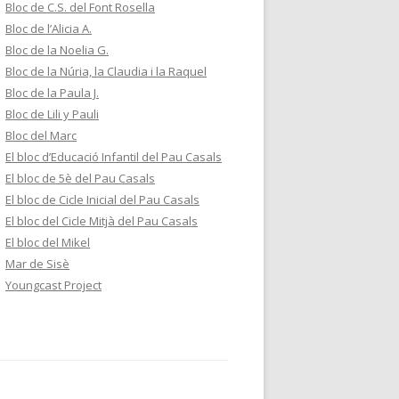
Bloc de C.S. del Font Rosella
Bloc de l’Alicia A.
Bloc de la Noelia G.
Bloc de la Núria, la Claudia i la Raquel
Bloc de la Paula J.
Bloc de Lili y Pauli
Bloc del Marc
El bloc d’Educació Infantil del Pau Casals
El bloc de 5è del Pau Casals
El bloc de Cicle Inicial del Pau Casals
El bloc del Cicle Mitjà del Pau Casals
El bloc del Mikel
Mar de Sisè
Youngcast Project