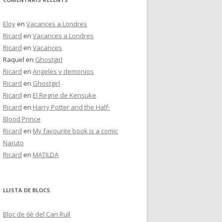
Eloy
en
Vacances a Londres
Ricard
en
Vacances a Londres
Ricard
en
Vacances
Raquel
en
Ghostgirl
Ricard
en
Angeles y demonios
Ricard
en
Ghostgirl
Ricard
en
El Regne de Kensuke
Ricard
en
Harry Potter and the Half-
Blood Prince
Ricard
en
My favourite book is a comic
Naruto
Ricard
en
MATILDA
LLISTA DE BLOCS
Bloc de 6è del Can Rull