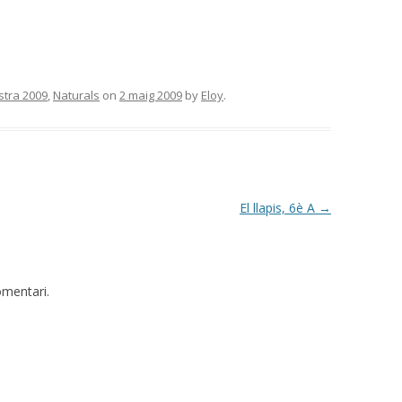
tra 2009
,
Naturals
on
2 maig 2009
by
Eloy
.
El llapis, 6è A
→
omentari.