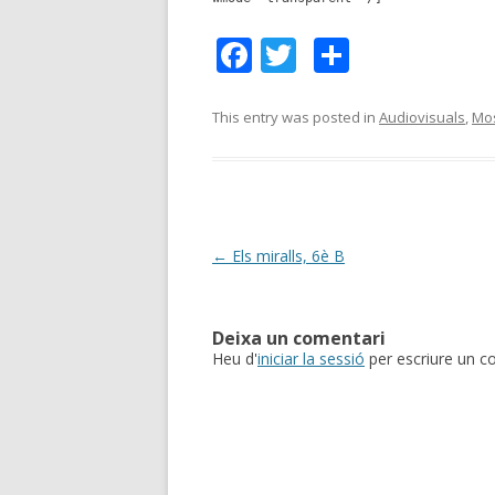
F
T
C
ac
w
o
e
itt
m
This entry was posted in
Audiovisuals
,
Mos
b
er
p
o
ar
o
te
k
ix
Post
←
Els miralls, 6è B
navigation
Deixa un comentari
Heu d'
iniciar la sessió
per escriure un c