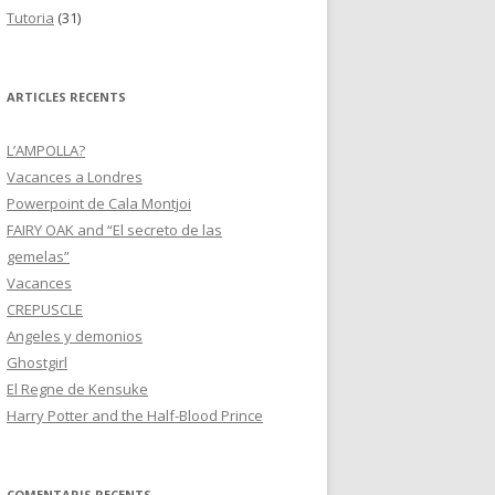
Tutoria
(31)
ARTICLES RECENTS
L’AMPOLLA?
Vacances a Londres
Powerpoint de Cala Montjoi
FAIRY OAK and “El secreto de las
gemelas”
Vacances
CREPUSCLE
Angeles y demonios
Ghostgirl
El Regne de Kensuke
Harry Potter and the Half-Blood Prince
COMENTARIS RECENTS