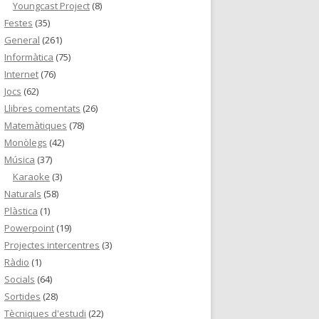
Youngcast Project
(8)
Festes
(35)
General
(261)
Informàtica
(75)
Internet
(76)
Jocs
(62)
Llibres comentats
(26)
Matemàtiques
(78)
Monòlegs
(42)
Música
(37)
Karaoke
(3)
Naturals
(58)
Plàstica
(1)
Powerpoint
(19)
Projectes intercentres
(3)
Ràdio
(1)
Socials
(64)
Sortides
(28)
Tècniques d'estudi
(22)