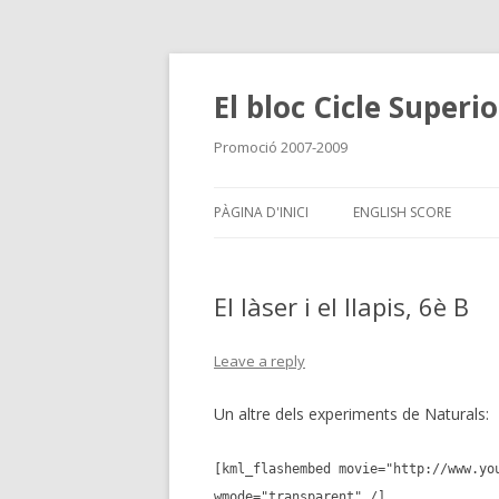
El bloc Cicle Superi
Promoció 2007-2009
PÀGINA D'INICI
ENGLISH SCORE
El làser i el llapis, 6è B
Leave a reply
Un altre dels experiments de Naturals:
[kml_flashembed movie="http://www.yo
wmode="transparent" /]