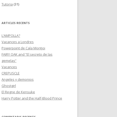
Tutoria
(31)
ARTICLES RECENTS
L’AMPOLLA?
Vacances a Londres
Powerpoint de Cala Montjoi
FAIRY OAK and “El secreto de las
gemelas”
Vacances
CREPUSCLE
Angeles y demonios
Ghostgirl
El Regne de Kensuke
Harry Potter and the Half-Blood Prince
COMENTARIS RECENTS