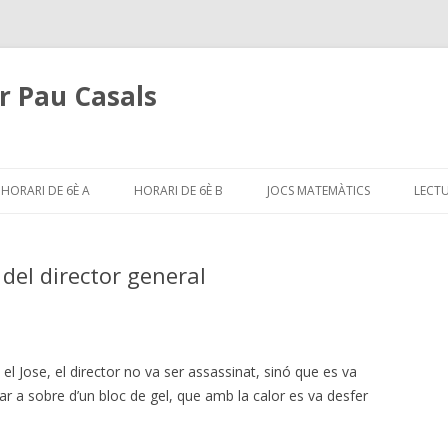
or Pau Casals
Skip
to
HORARI DE 6È A
HORARI DE 6È B
JOCS MATEMÀTICS
LECTU
content
 del director general
i el Jose, el director no va ser assassinat, sinó que es va
ar a sobre d’un bloc de gel, que amb la calor es va desfer