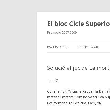
El bloc Cicle Superi
Promoció 2007-2009
PÀGINA D'INICI
ENGLISH SCORE
Solució al joc de La mort
1 Reply
Com han dit l’Alicia, la Raquel, la Dania 
matar ell mateix. Com ho va fer? Va puj
i va formar el toll d’aigua. Fàcil, oi?