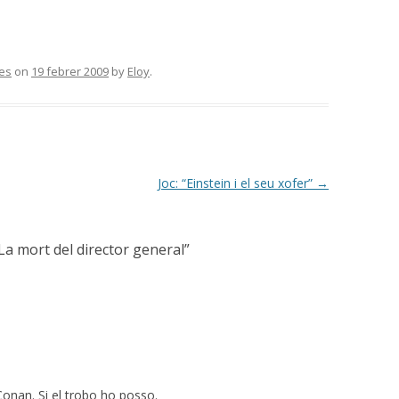
es
on
19 febrer 2009
by
Eloy
.
Joc: “Einstein i el seu xofer”
→
 La mort del director general
”
 Conan. Si el trobo ho posso.