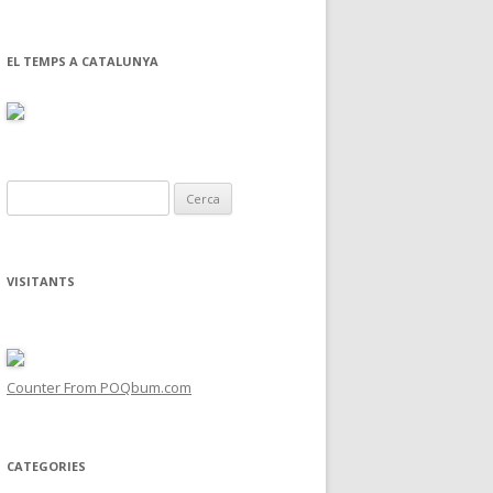
EL TEMPS A CATALUNYA
C
e
r
c
VISITANTS
a
:
Counter From POQbum.com
CATEGORIES