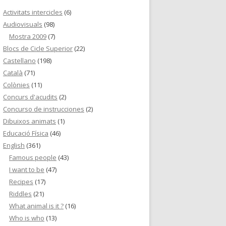
Activitats intercicles
(6)
Audiovisuals
(98)
Mostra 2009
(7)
Blocs de Cicle Superior
(22)
Castellano
(198)
Català
(71)
Colònies
(11)
Concurs d'acudits
(2)
Concurso de instrucciones
(2)
Dibuixos animats
(1)
Educació Física
(46)
English
(361)
Famous people
(43)
I want to be
(47)
Recipes
(17)
Riddles
(21)
What animal is it ?
(16)
Who is who
(13)