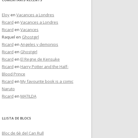
Eloy
en
Vacances a Londres
Ricard
en
Vacances a Londres
Ricard
en
Vacances
Raquel
en
Ghostgirl
Ricard
en
Angeles y demonios
Ricard
en
Ghostgirl
Ricard
en
El Regne de Kensuke
Ricard
en
Harry Potter and the Half-
Blood Prince
Ricard
en
My favourite book is a comic
Naruto
Ricard
en
MATILDA
LLISTA DE BLOCS
Bloc de 6è del Can Rull