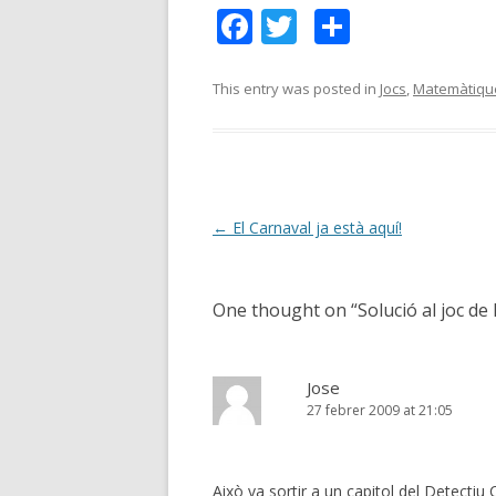
F
T
C
ac
w
o
e
itt
m
This entry was posted in
Jocs
,
Matemàtiqu
b
er
p
o
ar
o
te
k
ix
Post
←
El Carnaval ja està aquí!
navigation
One thought on “
Solució al joc de
Jose
27 febrer 2009 at 21:05
Això va sortir a un capitol del Detectiu