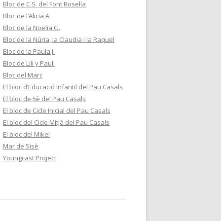
Bloc de C.S. del Font Rosella
Bloc de l’Alicia A.
Bloc de la Noelia G.
Bloc de la Núria, la Claudia i la Raquel
Bloc de la Paula J.
Bloc de Lili y Pauli
Bloc del Marc
El bloc d’Educació Infantil del Pau Casals
El bloc de 5è del Pau Casals
El bloc de Cicle Inicial del Pau Casals
El bloc del Cicle Mitjà del Pau Casals
El bloc del Mikel
Mar de Sisè
Youngcast Project