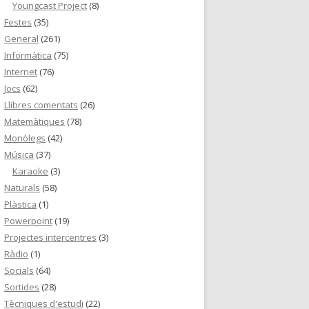
Youngcast Project
(8)
Festes
(35)
General
(261)
Informàtica
(75)
Internet
(76)
Jocs
(62)
Llibres comentats
(26)
Matemàtiques
(78)
Monòlegs
(42)
Música
(37)
Karaoke
(3)
Naturals
(58)
Plàstica
(1)
Powerpoint
(19)
Projectes intercentres
(3)
Ràdio
(1)
Socials
(64)
Sortides
(28)
Tècniques d'estudi
(22)