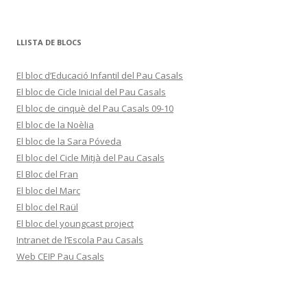
LLISTA DE BLOCS
El bloc d’Educació Infantil del Pau Casals
El bloc de Cicle Inicial del Pau Casals
El bloc de cinquè del Pau Casals 09-10
El bloc de la Noèlia
El bloc de la Sara Póveda
El bloc del Cicle Mitjà del Pau Casals
El Bloc del Fran
El bloc del Marc
El bloc del Raül
El bloc del youngcast project
Intranet de l’Escola Pau Casals
Web CEIP Pau Casals