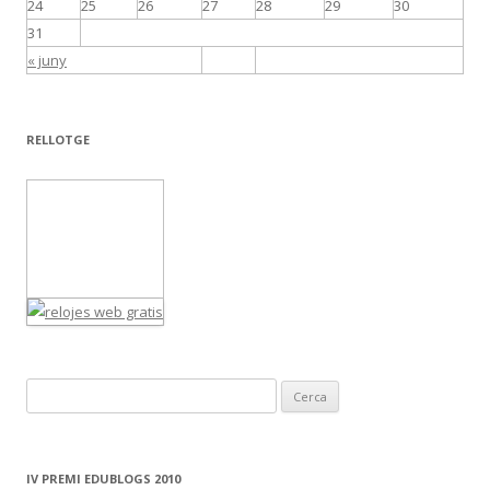
24
25
26
27
28
29
30
31
« juny
RELLOTGE
C
e
r
c
IV PREMI EDUBLOGS 2010