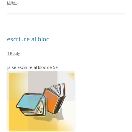
M@rc
.
escriure al bloc
1 Reply
ja se escriure al bloc de 5é!