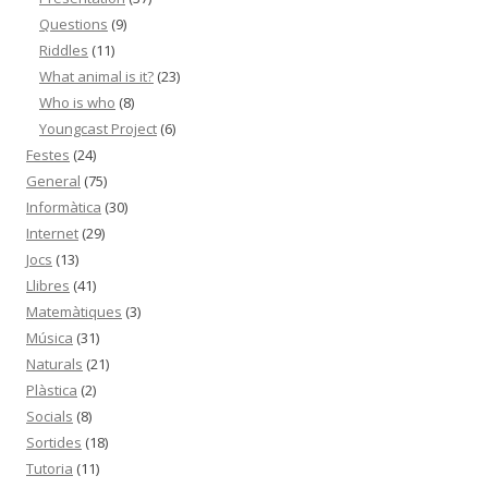
Questions
(9)
Riddles
(11)
What animal is it?
(23)
Who is who
(8)
Youngcast Project
(6)
Festes
(24)
General
(75)
Informàtica
(30)
Internet
(29)
Jocs
(13)
Llibres
(41)
Matemàtiques
(3)
Música
(31)
Naturals
(21)
Plàstica
(2)
Socials
(8)
Sortides
(18)
Tutoria
(11)