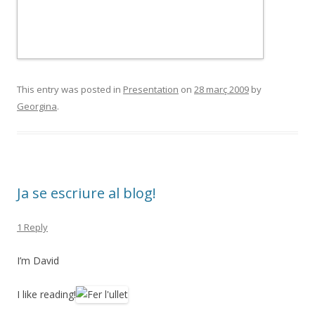
This entry was posted in
Presentation
on
28 març 2009
by
Georgina
.
Ja se escriure al blog!
1 Reply
I’m David
I like reading!