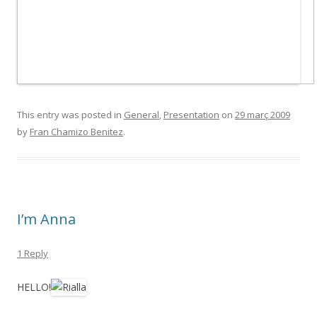
This entry was posted in
General
,
Presentation
on
29 març 2009
by
Fran Chamizo Benitez
.
I’m Anna
1 Reply
HELLO!