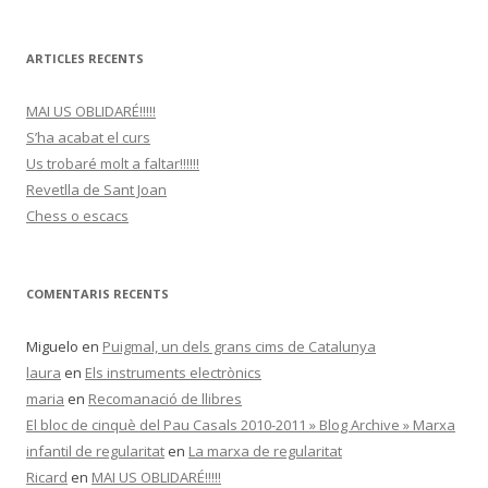
ARTICLES RECENTS
MAI US OBLIDARÉ!!!!!
S’ha acabat el curs
Us trobaré molt a faltar!!!!!!
Revetlla de Sant Joan
Chess o escacs
COMENTARIS RECENTS
Miguelo
en
Puigmal, un dels grans cims de Catalunya
laura
en
Els instruments electrònics
maria
en
Recomanació de llibres
El bloc de cinquè del Pau Casals 2010-2011 » Blog Archive » Marxa
infantil de regularitat
en
La marxa de regularitat
Ricard
en
MAI US OBLIDARÉ!!!!!