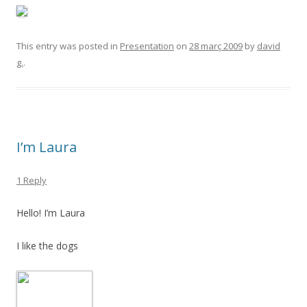
This entry was posted in
Presentation
on
28 març 2009
by
david
g.
.
I’m Laura
1 Reply
Hello! I’m Laura
I like the dogs