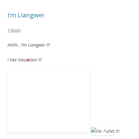
I’m Liangwei
1 Reply
Hello , I’m Liangwei !!!
I like mou
n
tain !!!
!!!