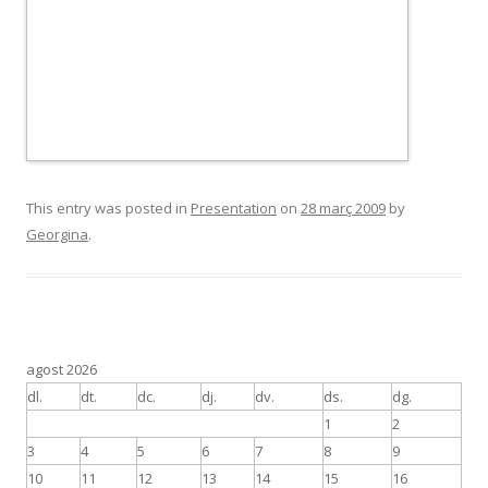
This entry was posted in
Presentation
on
28 març 2009
by
Georgina
.
agost 2026
dl.
dt.
dc.
dj.
dv.
ds.
dg.
1
2
3
4
5
6
7
8
9
10
11
12
13
14
15
16