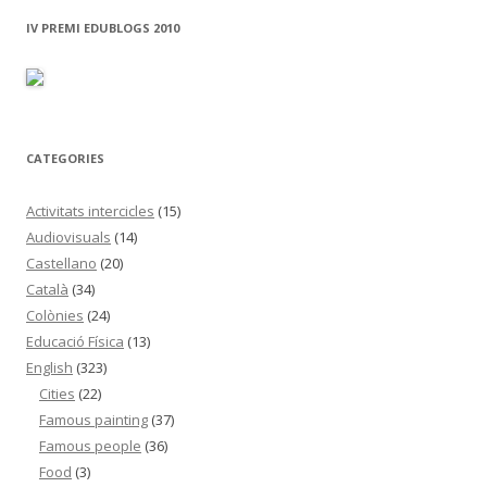
c
IV PREMI EDUBLOGS 2010
a
:
CATEGORIES
Activitats intercicles
(15)
Audiovisuals
(14)
Castellano
(20)
Català
(34)
Colònies
(24)
Educació Física
(13)
English
(323)
Cities
(22)
Famous painting
(37)
Famous people
(36)
Food
(3)