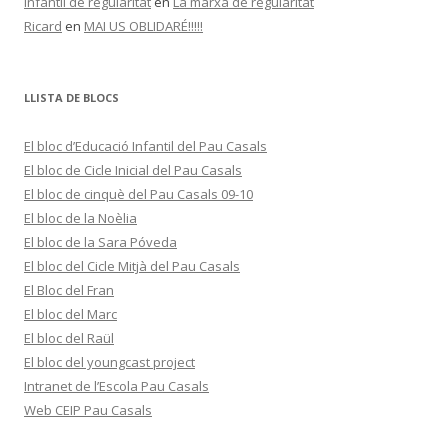
infantil de regularitat
en
La marxa de regularitat
Ricard
en
MAI US OBLIDARÉ!!!!!
LLISTA DE BLOCS
El bloc d’Educació Infantil del Pau Casals
El bloc de Cicle Inicial del Pau Casals
El bloc de cinquè del Pau Casals 09-10
El bloc de la Noèlia
El bloc de la Sara Póveda
El bloc del Cicle Mitjà del Pau Casals
El Bloc del Fran
El bloc del Marc
El bloc del Raül
El bloc del youngcast project
Intranet de l’Escola Pau Casals
Web CEIP Pau Casals