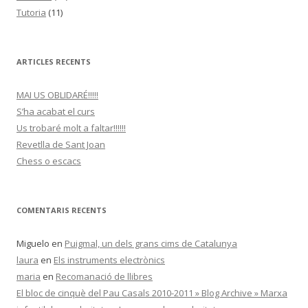
Tutoria
(11)
ARTICLES RECENTS
MAI US OBLIDARÉ!!!!!
S’ha acabat el curs
Us trobaré molt a faltar!!!!!!
Revetlla de Sant Joan
Chess o escacs
COMENTARIS RECENTS
Miguelo
en
Puigmal, un dels grans cims de Catalunya
laura
en
Els instruments electrònics
maria
en
Recomanació de llibres
El bloc de cinquè del Pau Casals 2010-2011 » Blog Archive » Marxa