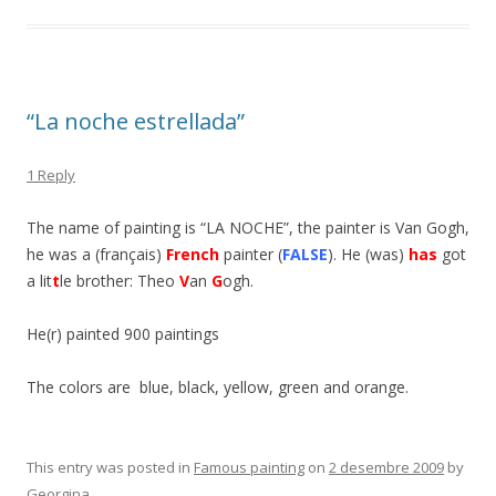
“La noche estrellada”
1 Reply
The name of painting is “LA NOCHE”, the painter is Van Gogh,
he was a (français)
French
painter (
FALSE
). He (was)
has
got
a lit
t
le brother: Theo
V
an
G
ogh.
He(r) painted 900 paintings
The colors are blue, black, yellow, green and orange.
This entry was posted in
Famous painting
on
2 desembre 2009
by
Georgina
.