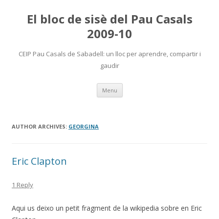
El bloc de sisè del Pau Casals
2009-10
CEIP Pau Casals de Sabadell: un lloc per aprendre, compartir i
gaudir
Skip
Menu
to
content
AUTHOR ARCHIVES:
GEORGINA
Eric Clapton
1 Reply
Aqui us deixo un petit fragment de la wikipedia sobre en Eric