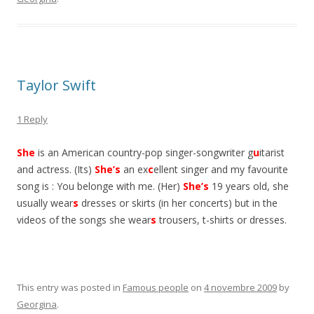
Taylor Swift
1 Reply
She
is an American country-pop singer-songwriter g
u
itarist
and actress. (Its)
She’s
an ex
c
ellent singer and my favourite
song is : You belonge with me. (Her)
She’s
19 years old, she
usually wear
s
dresses or skirts (in her concerts) but in the
videos of the songs she wear
s
trousers, t-shirts or dresses.
This entry was posted in
Famous people
on
4 novembre 2009
by
Georgina
.