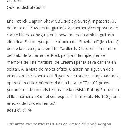
Clapton
Que ho disfruteuuu!!!
Eric Patrick Clapton Shaw CBE (Ripley, Surrey, Inglaterra, 30
de març de 1945) es un guitarrista, cantant y compositor de
rock y blues, conegut per la seva maestría amb la guitarra
eléctrica. Es conegut pel seudonim de “Slowhand” (Ma lenta),
desde la seva época en The Yardbirds. Clapton es miembre
del Saló de la Fama del Rock per partida triple; per ser
membre de The Yardbirs, de Cream i per la seva carrera en
solitari. A la vista de molts crítics, Clapton ha sigut un dels
artistes más respetats i influyents de tots els temps.Ademes,
apareix en el lloc número 4 de la llista de “Els 100 grans
guitarristes de tots els temps” de la revista Rolling Stone i en
el lloc número 53 de el seu especial “Inmortals: Els 100 grans
artistes de tots els temps”.
adeu 🙂 😉 😀
This entry was posted in
Música
on
7 març 2010
by
Georgina
.