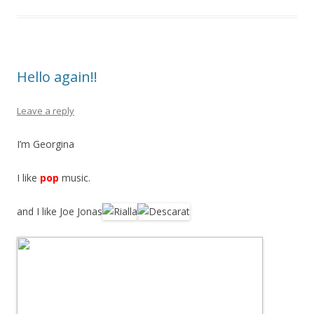
Hello again!!
Leave a reply
I’m Georgina
I like
pop
music.
and I like Joe Jonas