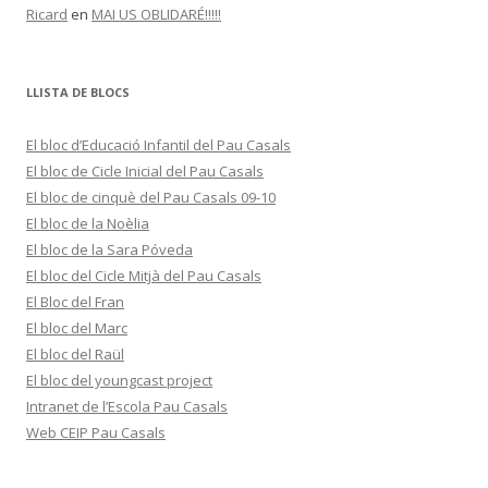
Ricard
en
MAI US OBLIDARÉ!!!!!
LLISTA DE BLOCS
El bloc d’Educació Infantil del Pau Casals
El bloc de Cicle Inicial del Pau Casals
El bloc de cinquè del Pau Casals 09-10
El bloc de la Noèlia
El bloc de la Sara Póveda
El bloc del Cicle Mitjà del Pau Casals
El Bloc del Fran
El bloc del Marc
El bloc del Raül
El bloc del youngcast project
Intranet de l’Escola Pau Casals
Web CEIP Pau Casals