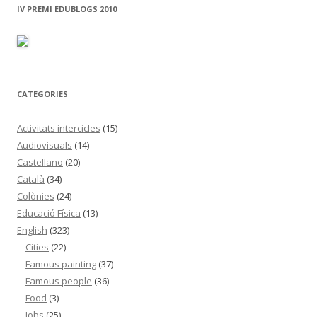
c
IV PREMI EDUBLOGS 2010
a
:
CATEGORIES
Activitats intercicles
(15)
Audiovisuals
(14)
Castellano
(20)
Català
(34)
Colònies
(24)
Educació Física
(13)
English
(323)
Cities
(22)
Famous painting
(37)
Famous people
(36)
Food
(3)
Jobs
(25)