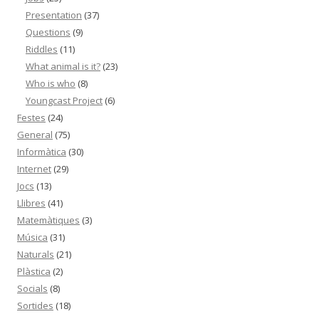
Presentation
(37)
Questions
(9)
Riddles
(11)
What animal is it?
(23)
Who is who
(8)
Youngcast Project
(6)
Festes
(24)
General
(75)
Informàtica
(30)
Internet
(29)
Jocs
(13)
Llibres
(41)
Matemàtiques
(3)
Música
(31)
Naturals
(21)
Plàstica
(2)
Socials
(8)
Sortides
(18)