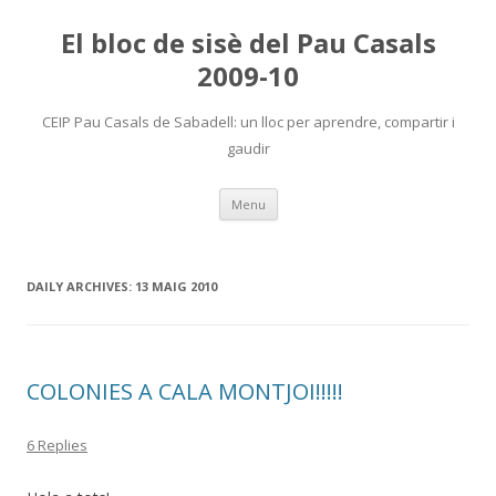
El bloc de sisè del Pau Casals
2009-10
CEIP Pau Casals de Sabadell: un lloc per aprendre, compartir i
gaudir
Skip
Menu
to
content
DAILY ARCHIVES:
13 MAIG 2010
COLONIES A CALA MONTJOI!!!!!
6 Replies