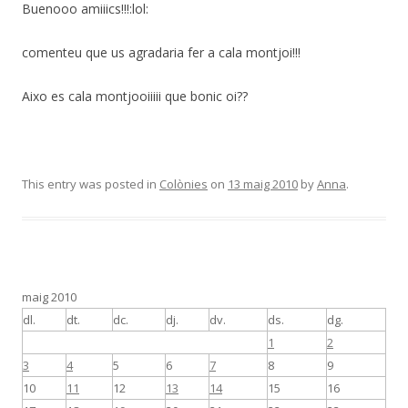
Buenooo amiiics!!!:lol:
comenteu que us agradaria fer a cala montjoi!!!
Aixo es cala montjooiiiii que bonic oi??
This entry was posted in
Colònies
on
13 maig 2010
by
Anna
.
maig 2010
dl.
dt.
dc.
dj.
dv.
ds.
dg.
1
2
3
4
5
6
7
8
9
10
11
12
13
14
15
16