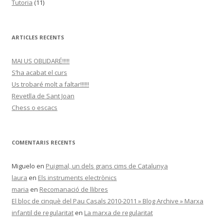
Tutoria
(11)
ARTICLES RECENTS
MAI US OBLIDARÉ!!!!!
S’ha acabat el curs
Us trobaré molt a faltar!!!!!!
Revetlla de Sant Joan
Chess o escacs
COMENTARIS RECENTS
Miguelo
en
Puigmal, un dels grans cims de Catalunya
laura
en
Els instruments electrònics
maria
en
Recomanació de llibres
El bloc de cinquè del Pau Casals 2010-2011 » Blog Archive » Marxa
infantil de regularitat
en
La marxa de regularitat