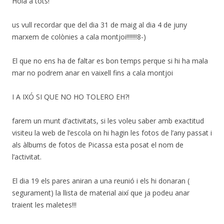
Hola a tots!
us vull recordar que del dia 31 de maig al dia 4 de juny
marxem de colònies a cala montjoi!!!!!!!8-)
El que no ens ha de faltar es bon temps perque si hi ha mala
mar no podrem anar en vaixell fins a cala montjoi
I A IXÓ SI QUE NO HO TOLERO EH?!
farem un munt d’activitats, si les voleu saber amb exactitud
visiteu la web de l’escola on hi hagin les fotos de l’any passat i
als àlbums de fotos de Picassa esta posat el nom de
l’activitat.
El dia 19 els pares aniran a una reunió i els hi donaran (
segurament) la llista de material així que ja podeu anar
traient les maletes!!!