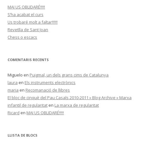
MAI US OBLIDARÉ!!!!!
S’ha acabat el curs
Us trobaré molt a faltar!!!!!!
Revetlla de Sant Joan
Chess o escacs
COMENTARIS RECENTS
Miguelo
en
Puigmal, un dels grans cims de Catalunya
laura
en
Els instruments electrònics
maria
en
Recomanació de llibres
El bloc de cinquè del Pau Casals 2010-2011 » Blog Archive » Marxa
infantil de regularitat
en
La marxa de regularitat
Ricard
en
MAI US OBLIDARÉ!!!!!
LLISTA DE BLOCS