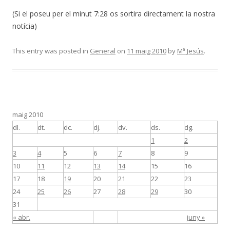
(Si el poseu per el minut 7:28 os sortira directament la nostra
notícia)
This entry was posted in
General
on
11 maig 2010
by
Mª Jesús
.
maig 2010
dl.
dt.
dc.
dj.
dv.
ds.
dg.
1
2
3
4
5
6
7
8
9
10
11
12
13
14
15
16
17
18
19
20
21
22
23
24
25
26
27
28
29
30
31
« abr.
juny »