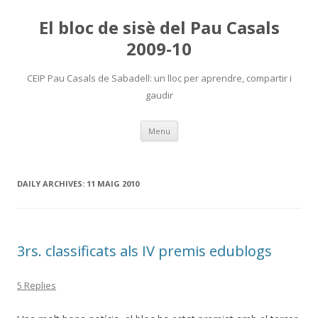
El bloc de sisè del Pau Casals
2009-10
CEIP Pau Casals de Sabadell: un lloc per aprendre, compartir i
gaudir
Skip
Menu
to
content
DAILY ARCHIVES:
11 MAIG 2010
3rs. classificats als IV premis edublogs
5 Replies