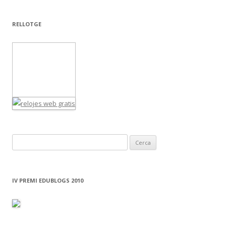
RELLOTGE
C
e
r
c
IV PREMI EDUBLOGS 2010
a
: