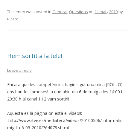
This entry was posted in
General
,
Questions
on
11 maig 2010
by
Ricard
.
Hem sortit a la tele!
Leave a reply
Encara que les competències hagin sigut una mica (ROLLO)
ens han fet famoses! Ja que ahir, dia 6 de maig a les 14:00 i
20:30 h al canal 1 i 2 vam sortir!!
Aquesta es la pàgina on està el vídeo!!:
http://www.rtve.es/mediateca/videos/20100506/linformatiu-
migdia-6-05-2010/764078.shtml