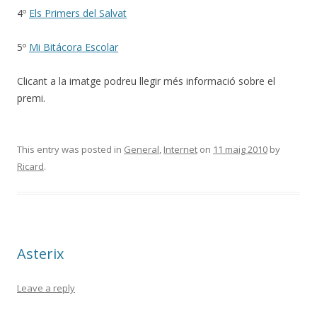
4º
Els Primers del Salvat
5º
Mi Bitácora Escolar
Clicant a la imatge podreu llegir més informació sobre el
premi.
This entry was posted in
General
,
Internet
on
11 maig 2010
by
Ricard
.
Asterix
Leave a reply