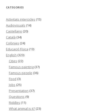
CATEGORIES
Activitats intercicles
(15)
Audiovisuals
(14)
Castellano
(20)
Català
(34)
Colònies
(24)
Educació Física
(13)
English
(323)
Cities
(22)
Famous painting
(37)
Famous people
(36)
Food
(3)
Jobs
(25)
Presentation
(37)
Questions
(9)
Riddles
(11)
What animal is it?
(23)