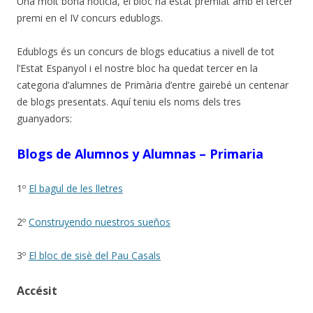
Una molt bona notícia, el bloc ha estat premiat amb el tercer
premi en el IV concurs edublogs.
Edublogs és un concurs de blogs educatius a nivell de tot
l’Estat Espanyol i el nostre bloc ha quedat tercer en la
categoria d’alumnes de Primària d’entre gairebé un centenar
de blogs presentats. Aquí teniu els noms dels tres
guanyadors:
Blogs de Alumnos y Alumnas – Primaria
1º
El bagul de les lletres
2º
Construyendo nuestros sueños
3º
El bloc de sisè del Pau Casals
Accésit