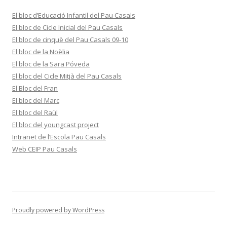
El bloc d’Educació Infantil del Pau Casals
El bloc de Cicle Inicial del Pau Casals
El bloc de cinquè del Pau Casals 09-10
El bloc de la Noèlia
El bloc de la Sara Póveda
El bloc del Cicle Mitjà del Pau Casals
El Bloc del Fran
El bloc del Marc
El bloc del Raül
El bloc del youngcast project
Intranet de l’Escola Pau Casals
Web CEIP Pau Casals
Proudly powered by WordPress